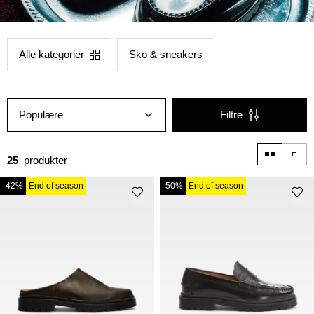
Alle kategorier
Sko & sneakers
Populære
Filtre
25
produkter
-42%
End of season
-50%
End of season