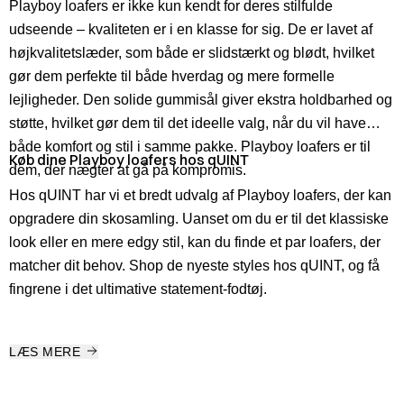
Playboy loafers er ikke kun kendt for deres stilfulde
udseende – kvaliteten er i en klasse for sig. De er lavet af
højkvalitetslæder, som både er slidstærkt og blødt, hvilket
gør dem perfekte til både hverdag og mere formelle
lejligheder. Den solide gummisål giver ekstra holdbarhed og
støtte, hvilket gør dem til det ideelle valg, når du vil have
både komfort og stil i samme pakke. Playboy loafers er til
Køb dine Playboy loafers hos qUINT
dem, der nægter at gå på kompromis.
Hos qUINT har vi et bredt udvalg af Playboy loafers, der kan
opgradere din skosamling. Uanset om du er til det klassiske
look eller en mere edgy stil, kan du finde et par loafers, der
matcher dit behov. Shop de nyeste styles hos qUINT, og få
fingrene i det ultimative statement-fodtøj.
LÆS MERE