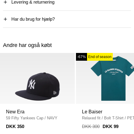
Levering & returnering
Har du brug for hjælp?
Andre har også købt
-67%
End of season
New Era
Le Baiser
59 Fifty Yankees Cap
/
NAVY
Relaxed fit
/
Bolt T-Shirt
/
PE
DKK 350
DKK 300
DKK 99