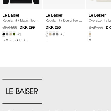
Le Baiser
Le Baiser
Le Baiser
Regular fit
/
Magic Hoodie
Regular fit
/
Bourg Tee
/
Oversize fit
/
L
/
BLACK
WHITE
Hoodie
/
ECRU
DKK 500
DKK 299
DKK 250
DKK 600
DK
+3
+5
S
M
XL
XXL
3XL
L
M