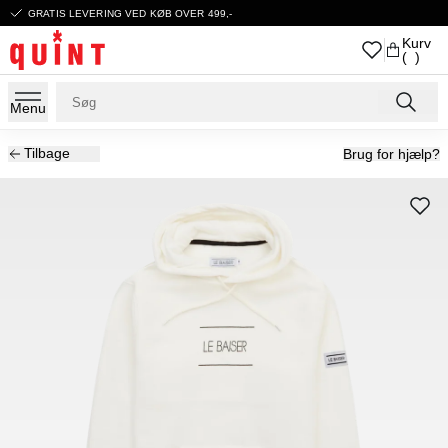
GRATIS LEVERING VED KØB OVER 499,-
Kurv
( )
Menu
Tilbage
Brug for hjælp?