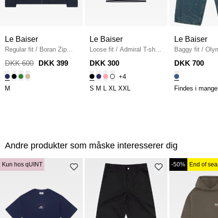
Le Baiser
Le Baiser
Le Baiser
Regular fit
/
Boran Zip
Loose fit
/
Admiral T-shirt
Baggy fit
/
Olym
Shirt
/
NAVY
/
BLACK/WHITE.MEL
Denim
/
DENI
DKK 600
DKK 399
DKK 300
DKK 700
+4
M
S
M
L
XL
XXL
Findes i mange 
Andre produkter som måske interesserer dig
Kun hos qUINT
-50%
End of se