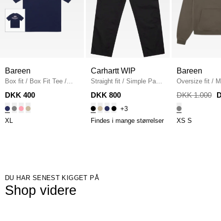
Bareen
Carhartt WIP
Bareen
Box fit
/
Box Fit Tee
/
Straight fit
/
Simple Pant
Oversize fit
/
M
NAVY
I020075
/
BLACK
Hoodie
/
STON
DKK 400
DKK 800
DKK 1.000
D
+3
XL
Findes i mange størrelser
XS
S
DU HAR SENEST KIGGET PÅ
Shop videre