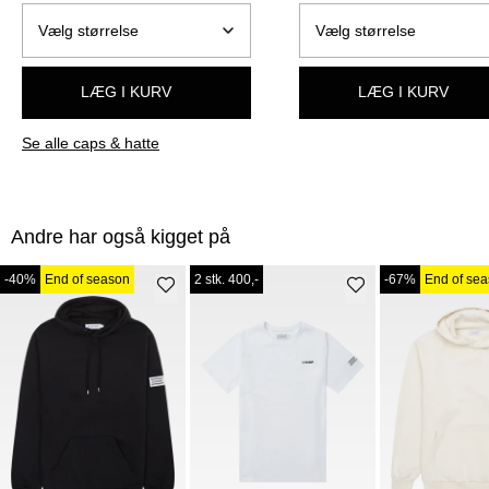
LÆG I KURV
LÆG I KURV
Se alle caps & hatte
Andre har også kigget på
-40%
End of season
2 stk. 400,-
-67%
End of se