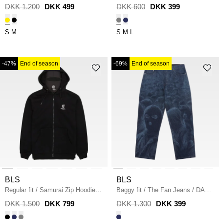
YELLOW
Jersey
/
GREY
DKK 1.200
DKK 499
DKK 600
DKK 399
S
M
S
M
L
-47%
End of season
-69%
End of season
BLS
BLS
Regular fit
/
Samurai Zip Hoodie
/
Baggy fit
/
The Fan Jeans
/
DARK
SORT
BLUE
DKK 1.500
DKK 799
DKK 1.300
DKK 399