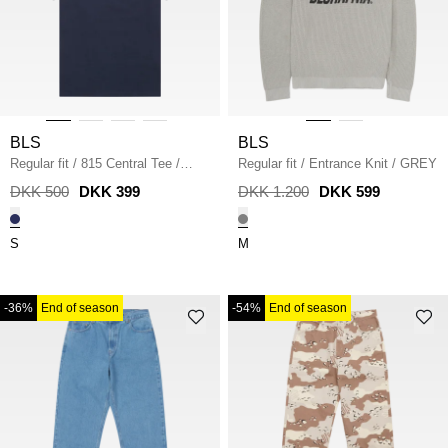
BLS
BLS
Regular fit
/
815 Central Tee
/
Regular fit
/
Entrance Knit
/
GREY
NAVY
DKK 500
DKK 399
DKK 1.200
DKK 599
S
M
-36%
End of season
-54%
End of season