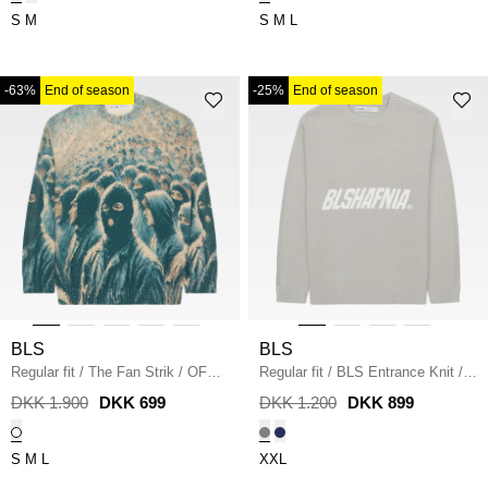
S
M
S
M
L
-63%
End of season
-25%
End of season
BLS
BLS
Regular fit
/
The Fan Strik
/
OFF
Regular fit
/
BLS Entrance Knit
/
WHITE
LIGHT GREY
DKK 1.900
DKK 699
DKK 1.200
DKK 899
S
M
L
XXL