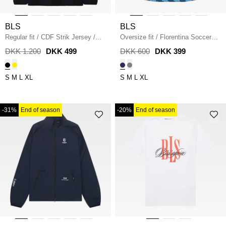
BLS
BLS
Regular fit
/
CDF Strik Jersey
/
Oversize fit
/
Florentina Soccer
BLACK
Jersey
/
NAVY
DKK 1.200
DKK 499
DKK 600
DKK 399
S
M
L
XL
S
M
L
XL
-31%
End of season
-20%
End of season