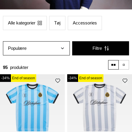
Alle kategorier
Tøj
Accessories
Populære
Filtre
95
produkter
-34%
End of season
-34%
End of season