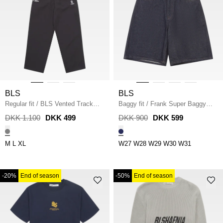
BLS
BLS
Regular fit
/
BLS Vented Track
Baggy fit
/
Frank Super Baggy
Pants
/
GREY
Shorts
/
NAVY
DKK 1.100
DKK 499
DKK 900
DKK 599
M
L
XL
W27
W28
W29
W30
W31
-20%
End of season
-50%
End of season