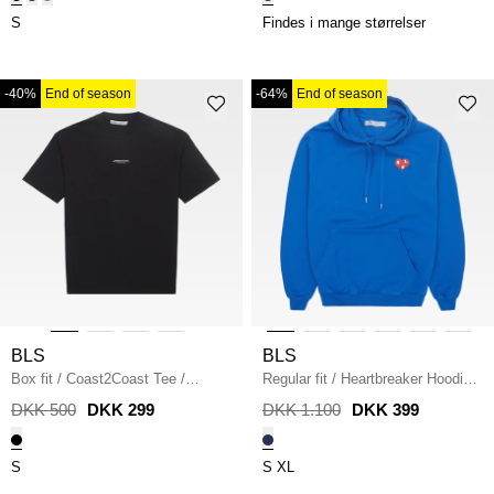
S
Findes i mange størrelser
-40%
End of season
-64%
End of season
BLS
BLS
Box fit
/
Coast2Coast Tee
/
Regular fit
/
Heartbreaker Hoodie
/
BLACK
COBOLT
DKK 500
DKK 299
DKK 1.100
DKK 399
S
S
XL