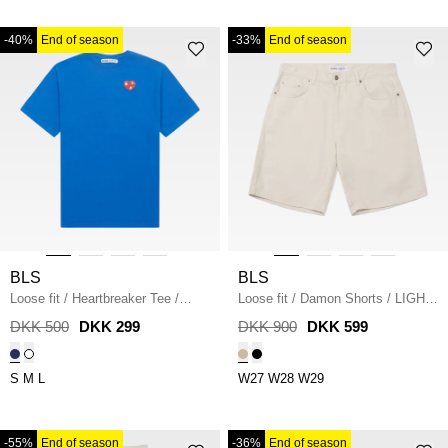
-40%
End of season
-33%
End of season
BLS
BLS
Loose fit
/
Heartbreaker Tee
/
Loose fit
/
Damon Shorts
/
LIGHT
COBOLT
SAND
DKK 500
DKK 299
DKK 900
DKK 599
S
M
L
W27
W28
W29
-55%
End of season
-36%
End of season