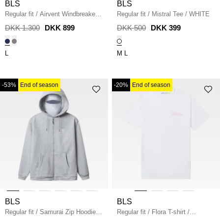
BLS
BLS
Regular fit
/
Airvent Windbreaker
/
Regular fit
/
Mistral Tee
/
WHITE
NAVY
DKK 1.300
DKK 899
DKK 500
DKK 399
L
M
L
-53%
End of season
-20%
End of season
BLS
BLS
Regular fit
/
Samurai Zip Hoodie
/
Regular fit
/
Flora T-shirt
/