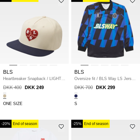
BLS
BLS
Heartbreaker Snapback
/
LIGHT
Oversize fit
/
BLS Way LS Jersey
SAND
/
NAVY
DKK 400
DKK 249
DKK 700
DKK 299
ONE SIZE
S
-20%
End of season
-25%
End of season