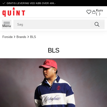
GRATIS LEVERING VED KØB OVER 499,-
Kurv
( )
Menu
Forside
Brands
BLS
BLS