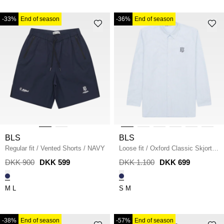
-33%
End of season
-36%
End of season
BLS
BLS
Regular fit
/
Vented Shorts
/
NAVY
Loose fit
/
Oxford Classic Skjorte
/
LIGHT BLUE
DKK 900
DKK 599
DKK 1.100
DKK 699
M
L
S
M
-38%
End of season
-57%
End of season