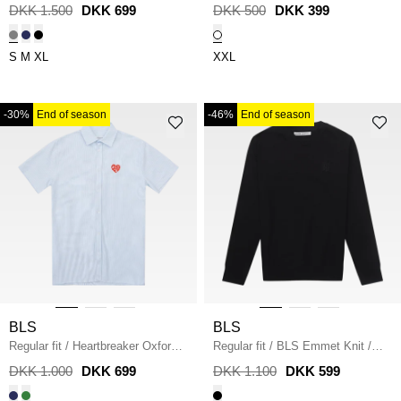
GRÅ
WHITE/PINK
DKK 1.500
DKK 699
DKK 500
DKK 399
S
M
XL
XXL
-30%
End of season
-46%
End of season
BLS
BLS
Regular fit
/
Heartbreaker Oxford
Regular fit
/
BLS Emmet Knit
/
Skjorte
/
BLUE/WHITE
BLACK
DKK 1.000
DKK 699
DKK 1.100
DKK 599