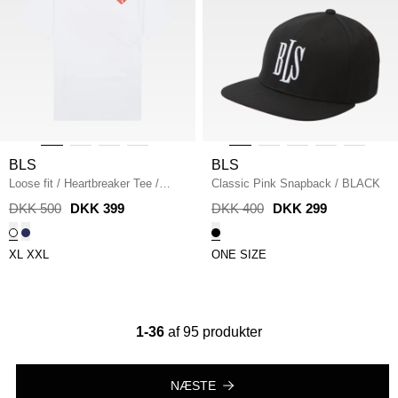
BLS
BLS
Loose fit
/
Heartbreaker Tee
/
Classic Pink Snapback
/
BLACK
WHITE
DKK 500
DKK 399
DKK 400
DKK 299
XL
XXL
ONE SIZE
1-36
af 95 produkter
NÆSTE