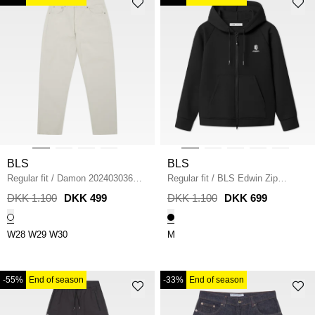
BLS
BLS
Regular fit
/
Damon 202403036
Regular fit
/
BLS Edwin Zip
Jeans
/
OFF WHITE
Hoodie
/
BLACK
DKK 1.100
DKK 499
DKK 1.100
DKK 699
W28
W29
W30
M
-55%
End of season
-33%
End of season