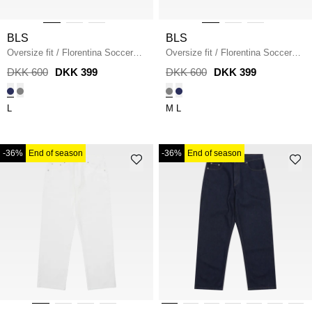
BLS
BLS
Oversize fit
/
Florentina Soccer
Oversize fit
/
Florentina Soccer
Jersey
/
LIGHT BLUE
Jersey
/
GREY
DKK 600
DKK 399
DKK 600
DKK 399
L
M
L
-36%
End of season
-36%
End of season