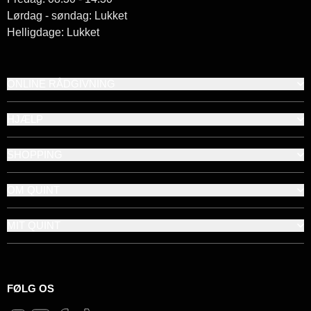
Lørdag - søndag: Lukket
Helligdage: Lukket
ONLINE RÅDGIVNING
HJÆLP
SHOPPING
OM QUINT
MIT QUINT
FØLG OS