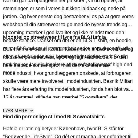
Når du går på opdagelse her på siden, vil du opleve, at
stemningen er som i vores butikker: laidback og nede på
jorden. Og hver eneste dag bestræber vi os på at gøre vores
webshop til din streetwear to-go med de nyeste trends og
upcoming mærker i god kvalitet og ikke mindst med den
Modetøj og streetwear til fyre fra BLS Hafnia
bedste service. Uanset om det er en BLS T-shirt, en hoodie,
et par BLS bukser eller noget helt andet, som du er på udkig
BLS Hafnia er stiftet i 2011 i København af Besnik Miftari og
efter, så er du uden tvivl kommet til det rigtige sted. Se dig
fokuserer på streetwear, sport og high-end mode. For det
omkring, og lad dig inspirere af en nyfortolkning af high-end
hele startede som et oprør mod den eksisterende
mode.
modeindustri, hvor grundlæggeren ønskede, at forbrugeren
skulle være mere involveret i modeindustrien. Besnik Miftari
har flere års erfaring fra modeindustrien, for da han blot var
12 år gammel, stiftede han mærket ”Skywalkers”, der
hovedsageligt producerer T-shirts. Og også T-shirts var
LÆS MERE
startskuddet for BLS, da en T-shirt med logo, der mindede
Find din personlige stil med BLS sweatshirts
om YSL’s gamle logo, blev lavet som oprør mod
Hafnia er latin og betyder København, hvor BLS står for
modeindustrien, og fik stor popularitet.
”Bedøvende LifeStyle”. Og dét er et mantra, der opfordrer til