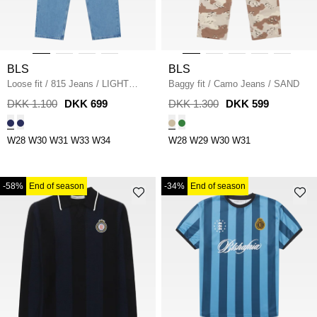
BLS
BLS
Loose fit
/
815 Jeans
/
LIGHT
Baggy fit
/
Camo Jeans
/
SAND
BLUE
DKK 1.100
DKK 699
DKK 1.300
DKK 599
W28
W30
W31
W33
W34
W28
W29
W30
W31
-58%
End of season
-34%
End of season