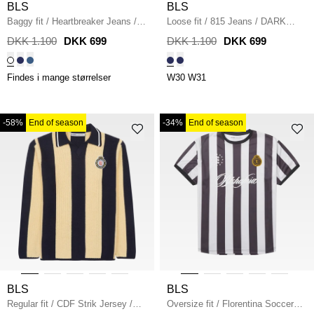
BLS
BLS
Baggy fit
/
Heartbreaker Jeans
/
Loose fit
/
815 Jeans
/
DARK
WHITE
BLUE
DKK 1.100
DKK 699
DKK 1.100
DKK 699
Findes i mange størrelser
W30
W31
-58%
End of season
-34%
End of season
BLS
BLS
Regular fit
/
CDF Strik Jersey
/
Oversize fit
/
Florentina Soccer