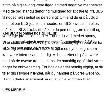
at tro på sig selv og være ligeglad med negative mennesker.
Med de ord, har du derfor rig mulighed for at gøre tøj fra BLS
til noget helt særligt og personligt. Om end du er på udkig
efter et par BLS jeans, en hoodie, en BLS sweatshirt eller
måske et BLS tracksuit, så kan du personliggøre din stil og
Køb BLS tøj online hos qUINT.dk
være lige præcis den, du er. For er du vild med et sporty,
street og cool udtryk med masser af personlighed? Så er
Vi er stolte af vores udvalg af cool modetøj og streetwear fra
BLS det helt perfekte mærke til dig.
BLS, og vi holder altid et åbent øje med nye design, som
kan være interessante for dig. Vi bestræber os på at være
med på de nyeste trends, mens der samtidig også skal være
noget for enhver smag. For hos os er det nemlig vigtigt, at du
føler dig i trygge hænder, når du handler på vores webshop.
Har du derfor spørgsmål, er du altid velkommen til at
kontakte os, da vores dygtige personale sidder klar til at
LÆS MERE
hjælpe og vejlede, så du kan få udvidet din garderobe med
den nyeste mode. Tjek derfor BLS Hafnia ud online, eller
kom forbi en af vores butikker, som du finder rundt omkring i