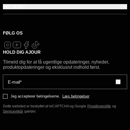
MIT QUINT
FØLG OS
HOLD DIG AJOUR
Tilmeld dig for at få ugentlige opdateringer, nyheder,
produktopdateringer og eksklusivt indhold først.
E-mail*
Jeg accepterer betingelserne.
Læs betingelser
Dette websted er beskyttet af reCAPTCHA og Google
Privatlivspolitik
og
Servicevilkår
gælder.