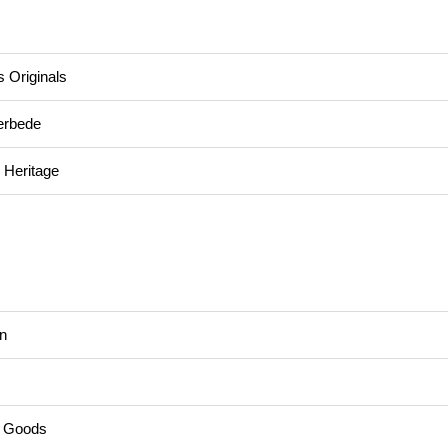
s Originals
ærbede
 Heritage
n
r Goods