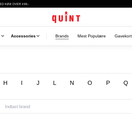
ED KØB OVER 499,-
s
Accessories
Brands
Mest Populære
Gavekort
H
I
J
L
N
O
P
Q