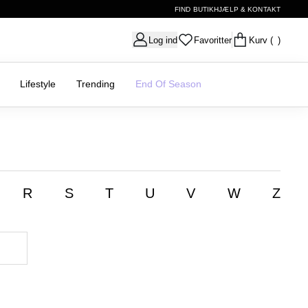
FIND BUTIK
HJÆLP & KONTAKT
Log ind
Favoritter
Kurv
( )
Lifestyle
Trending
End Of Season
R
S
T
U
V
W
Z