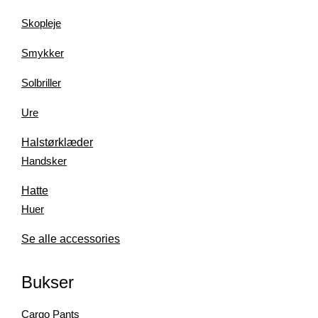
Skopleje
Smykker
Solbriller
Ure
Halstørklæder
Handsker
Hatte
Huer
Se alle accessories
Bukser
Cargo Pants