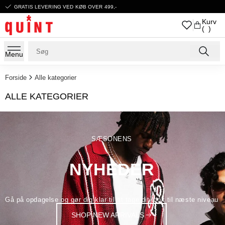
GRATIS LEVERING VED KØB OVER 499,-
Kurv
( )
Menu
Forside
Alle kategorier
ALLE KATEGORIER
SÆSONENS
NYHEDER
Gå på opdagelse og gør dig klar til at tage dit look til næste niveau
SHOP NEW ARRIVALS