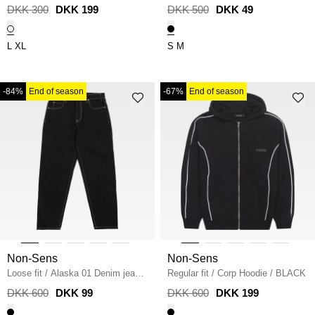
BLACK
DKK 300
DKK 199
DKK 500
DKK 49
L
XL
S
M
-84%
End of season
-67%
End of season
Non-Sens
Non-Sens
Loose fit
/
Alaska 01 Denim jeans
Regular fit
/
Corp Hoodie
/
BLACK
/
SORT
DKK 600
DKK 99
DKK 600
DKK 199