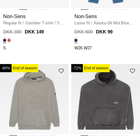
Non-Sens
Non-Sens
Regular fit
/
Gambler T-shirt
/
SKY
Loose fit
/
Alaska 04 Mid Blue
BLUE
Jeans
/
BLÅ
DKK 300
DKK 149
DKK 600
DKK 99
S
W26
W27
-80%
End of season
-72%
End of season