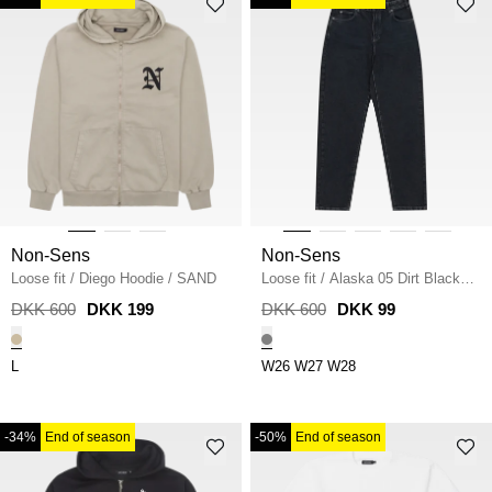
Non-Sens
Non-Sens
Loose fit
/
Diego Hoodie
/
SAND
Loose fit
/
Alaska 05 Dirt Black
Jeans
/
GRÅ
DKK 600
DKK 199
DKK 600
DKK 99
L
W26
W27
W28
-34%
End of season
-50%
End of season