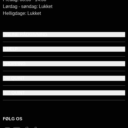
Lørdag - søndag: Lukket
Helligdage: Lukket
ONLINE RÅDGIVNING
HJÆLP
SHOPPING
OM QUINT
MIT QUINT
FØLG OS