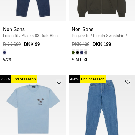
Non-Sens
Non-Sens
Loose fit
/
Alaska 03 Dark Blue
Regular fit
/
Florida Sweatshirt
/
Jeans
/
BLÅ
ARMY
DKK 600
DKK 99
DKK 400
DKK 199
W26
S
M
L
XL
-50%
End of season
-84%
End of season