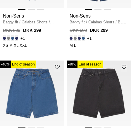
Non-Sens
Non-Sens
Baggy fit
/
Calabas Shorts
/
Baggy fit
/
Calabas Shorts
/
BLUE
LIGHT BLUE
SURF
DKK 500
DKK 299
DKK 500
DKK 299
+1
+1
XS
M
XL
XXL
M
L
-40%
End of season
-40%
End of season