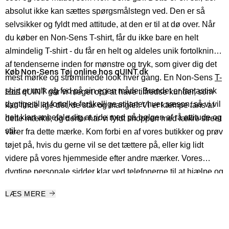
absolut ikke kan sættes spørgsmålstegn ved. Den er så
selvsikker og fyldt med attitude, at den er til at dø over. Når
du køber en Non-Sens T-shirt, får du ikke bare en helt
almindelig T-shirt - du får en helt og aldeles unik fortolkning
af tendenserne inden for mønstre og tryk, som giver dig det
Køb Non-Sens Tøj online hos qUINT.dk
mest mørke og strømlinede look hver gang. En Non-Sens
T-
shirt
er unik og fed på sin egen måde. Brandet er fantastisk
Hos qUINT går vi meget op i at have tilfredse kunder, som
dygtige til at fortolke forskellige stilarter hver sæson, så vi vil
kan finde lige det, de står og mangler. Vi er kæmpe fans af
helt klart anbefale dig at ride med på bølgen af rå attitude og
dette mærke, og derfor har vi fyldt shoppen med lækre street
stil.
varer fra dette mærke. Kom forbi en af vores butikker og prøv
tøjet på, hvis du gerne vil se det tættere på, eller kig lidt
videre på vores hjemmeside efter andre mærker. Vores
dygtige personale sidder klar ved telefonerne til at hjælpe og
rådgive dig.
LÆS MERE