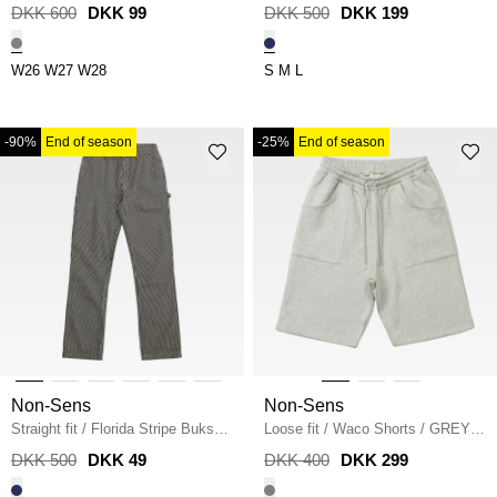
/
GRÅ
NAVY
DKK 600
DKK 99
DKK 500
DKK 199
W26
W27
W28
S
M
L
-90%
End of season
-25%
End of season
Non-Sens
Non-Sens
Straight fit
/
Florida Stripe Bukser
Loose fit
/
Waco Shorts
/
GREY
/
NAVY
MELANGE
DKK 500
DKK 49
DKK 400
DKK 299