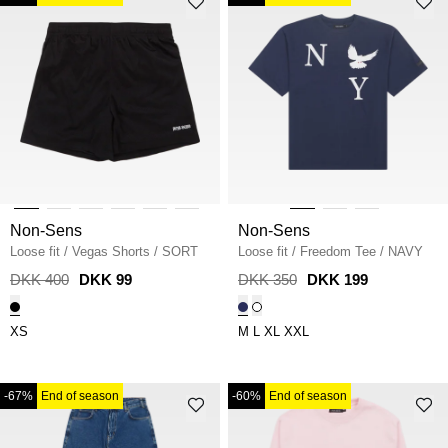
Non-Sens
Non-Sens
Loose fit
/
Vegas Shorts
/
SORT
Loose fit
/
Freedom Tee
/
NAVY
DKK 400
DKK 99
DKK 350
DKK 199
XS
M
L
XL
XXL
-67%
End of season
-60%
End of season