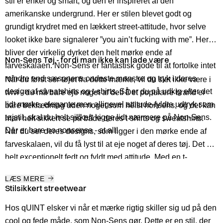
stil er enkel og smart, og den er inspireret af den
amerikanske undergrund. Her er stilen blevet godt og
grundigt krydret med en lækkert street-attitude, hvor selve
looket ikke bare signalerer ”you ain’t fucking with me”. Her
bliver der virkelig dyrket den helt mørke ende af
Non-Sens Tøj - fordi man ikke kan lade være
farveskalaen. Non-Sens er fantastisk gode til at fortolke intet
mindre end sæsonens ondeste mønstre og tryk i deres
Når du først ser tøjet fra dette mærke, vil du slet ikke være i
design af sweatshirts og t-shirts. Så er du på udkig efter det
tvivl - du må bare eje noget af det! Det populære brand er
lidt mørke, elegante men alligevel attitude-fyldte udtryk som
bare beklædning uden noget som helst nonsens, og det kan
tøjstil, skal du helt sikkert kigge lidt nærmere på Non-Sens.
man helt sikkert se på både deres t-shirts og sweatshirts.
Der er bare no nonsense - at all!
Når du ser deres designs, som ligger i den mørke ende af
farveskalaen, vil du få lyst til at eje noget af deres tøj. Det er
helt exceptionelt fedt og fyldt med attitude. Med en
t-
shirt
eller en
sweatshirt
fra dette mærke er du godt på vej til
LÆS MERE
at skabe din helt egen personlige stil, som ingen kan tage fra
Stilsikkert streetwear
dig. Så kribler det i dine fingre for at få fat i et af disse lækre
Hos qUINT elsker vi når et mærke rigtig skiller sig ud på den
designs, så tag et kig på vores fede udvalg. Der er helt
cool og fede måde, som Non-Sens gør. Dette er en stil, der
sikkert noget, der frister!