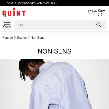
GRATIS LEVERING VED KØB OVER 499,-
Kurv
( )
Menu
Forside
Brands
Non-Sens
NON-SENS