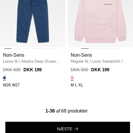
Non-Sens
Non-Sens
Loose fit
/
Alaska Deep Ocean
Regular fit
/
Louis Sweatshirt
/
Blue Jeans
/
DENIM
L.RED
DKK 600
DKK 199
DKK 500
DKK 199
W26
W27
M
L
XL
1-36
af 68 produkter
NÆSTE