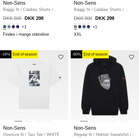
Non-Sens
Non-Sens
Baggy fit
/
Calabas Shorts
/
Baggy fit
/
Calabas Shorts
/
MID.BLUE
GREY
DKK 500
DKK 299
DKK 500
DKK 299
+1
+1
Findes i mange størrelser
XXL
-34%
End of season
-90%
End of season
Non-Sens
Non-Sens
Oversize fit
/
Taxi Tee
/
WHITE
Regular fit
/
Helmet Sweatshirt
/