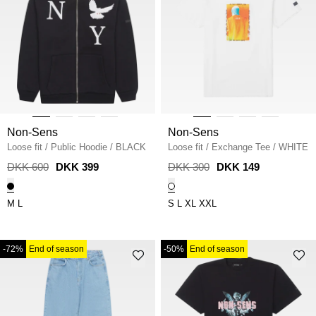
Non-Sens
Non-Sens
Loose fit
/
Public Hoodie
/
BLACK
Loose fit
/
Exchange Tee
/
WHITE
DKK 600
DKK 399
DKK 300
DKK 149
M
L
S
L
XL
XXL
-72%
End of season
-50%
End of season