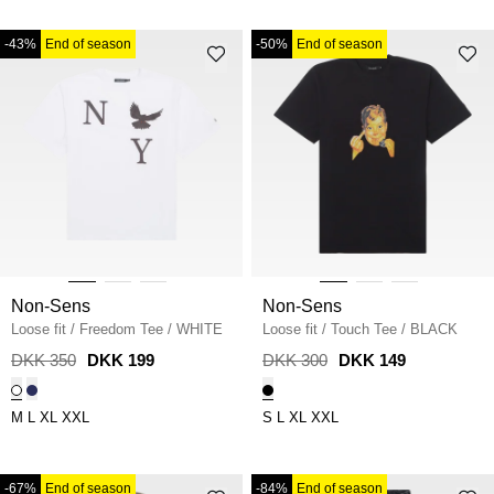
-43%
End of season
-50%
End of season
Non-Sens
Non-Sens
Loose fit
/
Freedom Tee
/
WHITE
Loose fit
/
Touch Tee
/
BLACK
DKK 350
DKK 199
DKK 300
DKK 149
M
L
XL
XXL
S
L
XL
XXL
-67%
End of season
-84%
End of season