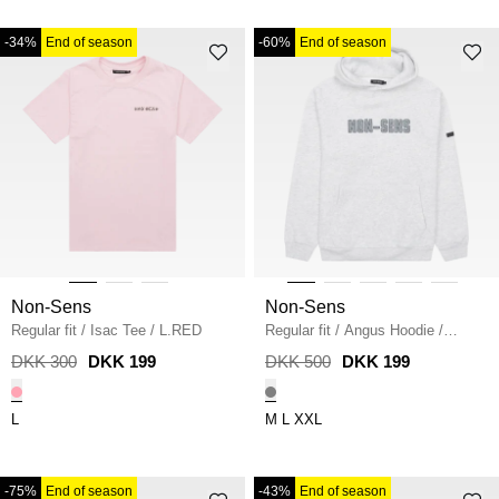
-34%
End of season
-60%
End of season
Non-Sens
Non-Sens
Regular fit
/
Isac Tee
/
L.RED
Regular fit
/
Angus Hoodie
/
WHITE MEL
DKK 300
DKK 199
DKK 500
DKK 199
L
M
L
XXL
-75%
End of season
-43%
End of season