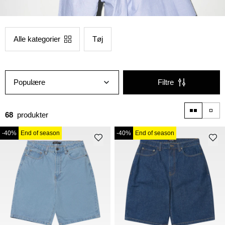
Alle kategorier
Tøj
Populære
Filtre
68
produkter
-40%
End of season
-40%
End of season