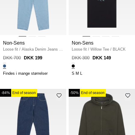
Non-Sens
Non-Sens
Loose fit
/
Alaska Denim Jeans
/
Loose fit
/
Willow Tee
/
BLACK
DENIM
DKK 700
DKK 199
DKK 300
DKK 149
Findes i mange størrelser
S
M
L
-84%
End of season
-50%
End of season