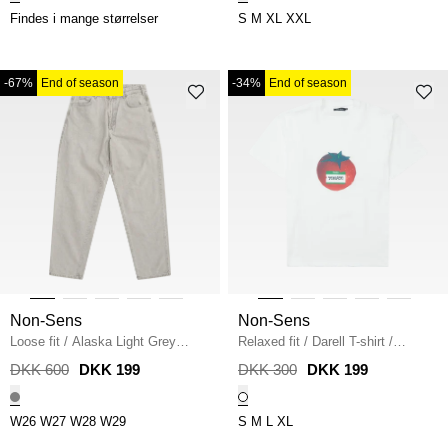
Findes i mange størrelser
S
M
XL
XXL
-67%
End of season
-34%
End of season
Non-Sens
Non-Sens
Loose fit
/
Alaska Light Grey
Relaxed fit
/
Darell T-shirt
/
Denim
/
GRÅ
WHITE
DKK 600
DKK 199
DKK 300
DKK 199
W26
W27
W28
W29
S
M
L
XL