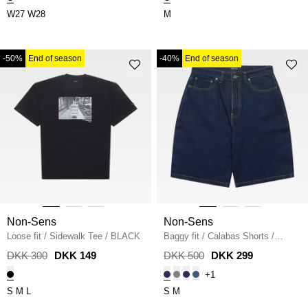
W27
W28
M
-50%
End of season
-40%
End of season
Non-Sens
Non-Sens
Loose fit
/
Sidewalk Tee
/
BLACK
Baggy fit
/
Calabas Shorts
/
DARK BLUE
DKK 300
DKK 149
DKK 500
DKK 299
+1
S
M
L
S
M