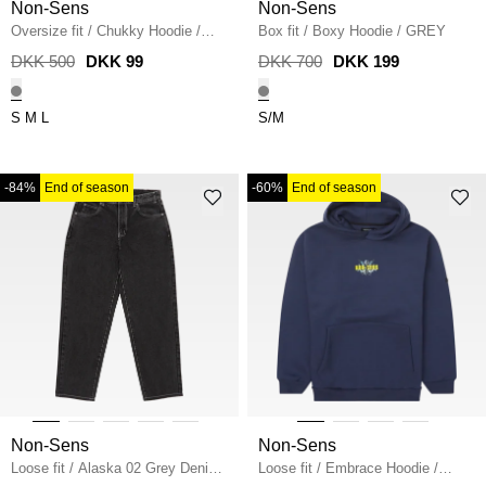
Non-Sens
Non-Sens
Oversize fit
/
Chukky Hoodie
/
Box fit
/
Boxy Hoodie
/
GREY
GREY MELANGE
DKK 500
DKK 99
DKK 700
DKK 199
S
M
L
S/M
-84%
End of season
-60%
End of season
Non-Sens
Non-Sens
Loose fit
/
Alaska 02 Grey Denim
Loose fit
/
Embrace Hoodie
/