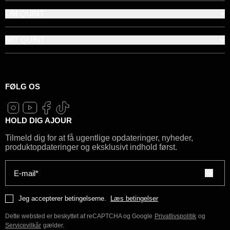
OM QUINT
MIT QUINT
FØLG OS
HOLD DIG AJOUR
Tilmeld dig for at få ugentlige opdateringer, nyheder,
produktopdateringer og eksklusivt indhold først.
E-mail*
Jeg accepterer betingelserne.
Læs betingelser
Dette websted er beskyttet af reCAPTCHA og Google
Privatlivspolitik
og
Servicevilkår
gælder.