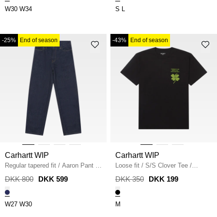
W30
W34
S
L
-25%
End of season
-43%
End of season
Carhartt WIP
Carhartt WIP
Regular tapered fit
/
Aaron Pant
/
Loose fit
/
S/S Clover Tee
/
BLUE RINSED
BLACK
DKK 800
DKK 599
DKK 350
DKK 199
W27
W30
M