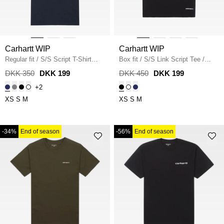
Carhartt WIP
Carhartt WIP
Regular fit
/
S/S Script T-Shirt
Box fit
/
S/S Link Script Tee
/
I031047
/
DEEP NIGHT
BLACK
DKK 350
DKK 199
DKK 450
DKK 199
+2
XS
S
M
XS
S
M
-34%
End of season
-56%
End of season