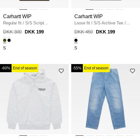
Carhartt WIP
Carhartt WIP
Regular fit
/
S/S Script
Loose fit
/
S/S Archive Tee
/
Embroidery T-Shirt I030435
/
BLACK
DKK 300
DKK 199
DKK 450
DKK 199
TURTLE
S
S
-60%
End of season
-55%
End of season