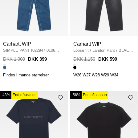
Carhartt WIP
Carhartt WIP
SIMPLE PANT I022947.0106
Loose fit
/
Landon Pant
/
BLACK
DENIM
/
BLUE STONE WASH
WORN BLEACHED
DKK 1.000
DKK 399
DKK 1.150
DKK 599
Findes i mange størrelser
W26
W27
W28
W29
W34
-43%
End of season
-56%
End of season