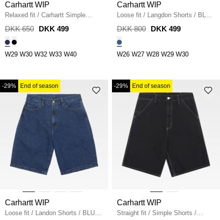
Carhartt WIP
Carhartt WIP
Relaxed fit
/
Carhartt Simple
Loose fit
/
Langdon Shorts
/
BLUE
Shorts
/
COZY BLUE
STONE BLEACHED
DKK 650
DKK 499
DKK 800
DKK 499
W29
W30
W32
W33
W40
W26
W27
W28
W29
W30
-29%
End of season
-29%
End of season
Carhartt WIP
Carhartt WIP
Loose fit
/
Landon Shorts
/
BLUE
Straight fit
/
Simple Shorts
/