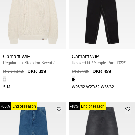
Carhartt WIP
Carhartt WIP
Regular fit
/
Stockton Sweat
/
Relaxed fit
/
Simple Pant I022947
CINNERUS
/
BLACK ONE WASH
DKK 1.250
DKK 399
DKK 900
DKK 499
S
M
W26/32
W27/32
W28/32
-60%
End of season
-48%
End of season