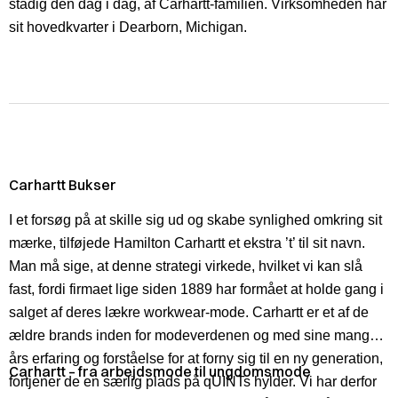
stadig den dag i dag, af Carhartt-familien. Virksomheden har
sit hovedkvarter i Dearborn, Michigan.
Carhartt Bukser
I et forsøg på at skille sig ud og skabe synlighed omkring sit
mærke, tilføjede Hamilton Carhartt et ekstra ’t’ til sit navn.
Man må sige, at denne strategi virkede, hvilket vi kan slå
fast, fordi firmaet lige siden 1889 har formået at holde gang i
salget af deres lækre workwear-mode. Carhartt er et af de
ældre brands inden for modeverdenen og med sine mange
års erfaring og forståelse for at forny sig til en ny generation,
Carhartt – fra arbejdsmode til ungdomsmode
fortjener de en særlig plads på qUINTs hylder. Vi har derfor