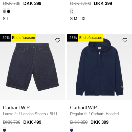
STONE
CINNERUS
DKK 700
DKK 399
DKK 1.100
DKK 399
S
L
S
M
L
XL
-29%
End of season
-53%
End of season
Carhartt WIP
Carhartt WIP
Loose fit
/
Landon Shorts
/
BLUE
Regular fit
/
Carhartt Hooded
RINSED
Chase Jacket
/
JUPITER
DKK 700
DKK 499
DKK 850
DKK 399