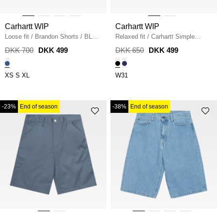
Carhartt WIP
Carhartt WIP
Loose fit
/
Brandon Shorts
/
BLUE
Relaxed fit
/
Carhartt Simple
RIGID
Shorts
/
BLACK
DKK 700
DKK 499
DKK 650
DKK 499
XS
S
XL
W31
-23%
End of season
-38%
End of season