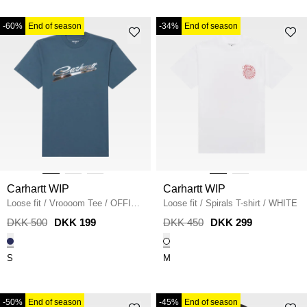
-60%
End of season
-34%
End of season
Carhartt WIP
Carhartt WIP
Loose fit
/
Vroooom Tee
/
OFFICE
Loose fit
/
Spirals T-shirt
/
WHITE
BLUE
DKK 500
DKK 199
DKK 450
DKK 299
S
M
-50%
End of season
-45%
End of season