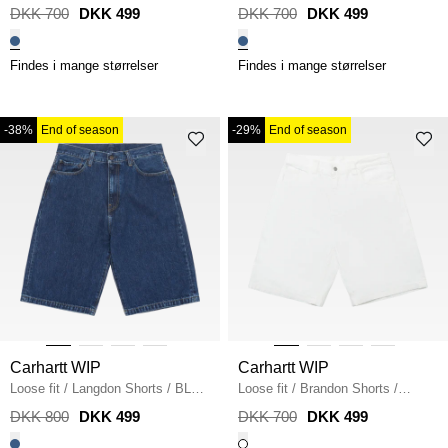
STONE WASH
BLACK STONE WASHED
DKK 700
DKK 499
DKK 700
DKK 499
Findes i mange størrelser
Findes i mange størrelser
-38%
End of season
-29%
End of season
Carhartt WIP
Carhartt WIP
Loose fit
/
Langdon Shorts
/
BLUE
Loose fit
/
Brandon Shorts
/
STONE WASH
WHITE
DKK 800
DKK 499
DKK 700
DKK 499