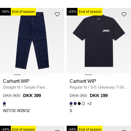
-56%
End of season
-43%
End of season
Carhartt WIP
Carhartt WIP
Straight fit
/
Simple Pant
Regular fit
/
S/S University T-Shirt
I022947.012Y
/
BLUE ONE
I034852
/
DEEP NIGHT
DKK 900
DKK 399
DKK 350
DKK 199
WASH
+2
W27/32
W28/32
S
-34%
End of season
-34%
End of season