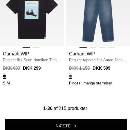
Carhartt WIP
Carhartt WIP
Regular fit
/
Sean Hamilton T-shirt
Regular tapered fit
/
Aaron Jeans
/
/
BLACK
BLUE DARK USED WASH
DKK 600
DKK 299
DKK 1.150
DKK 599
S
M
Findes i mange størrelser
1-36
af 215 produkter
NÆSTE