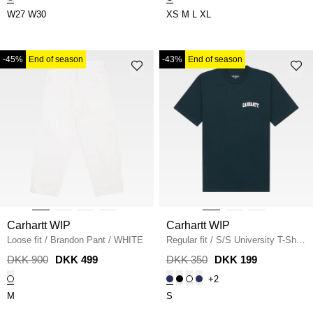
W27
W30
XS
M
L
XL
-45%
End of season
-43%
End of season
Carhartt WIP
Carhartt WIP
Loose fit
/
Brandon Pant
/
WHITE
Regular fit
/
S/S University T-Shirt
I034852
/
DEEP LAGOON
DKK 900
DKK 499
DKK 350
DKK 199
+2
M
S