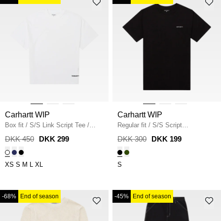
Carhartt WIP
Carhartt WIP
Box fit
/
S/S Link Script Tee
/
Regular fit
/
S/S Script
WHITE
Embroidery T-Shirt I030435
/
DKK 450
DKK 299
DKK 300
DKK 199
BLACK
XS
S
M
L
XL
S
-68%
End of season
-45%
End of season