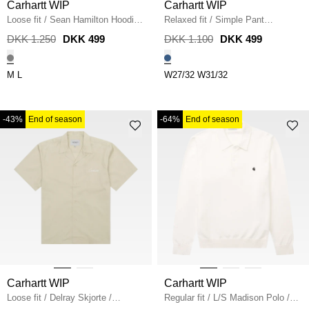
Carhartt WIP
Carhartt WIP
Loose fit
/
Sean Hamilton Hoodie
/
Relaxed fit
/
Simple Pant
ASH HEATHER
I022947.01ZO
/
BLUE LIGHT
DKK 1.250
DKK 499
DKK 1.100
DKK 499
TRUE WASHED
M
L
W27/32
W31/32
-43%
End of season
-64%
End of season
Carhartt WIP
Carhartt WIP
Loose fit
/
Delray Skjorte
/
Regular fit
/
L/S Madison Polo
/