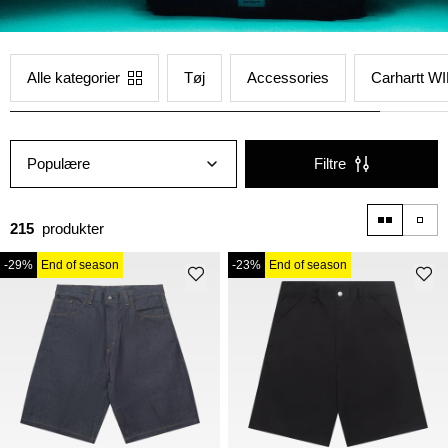
Alle kategorier
Tøj
Accessories
Carhartt 
Populære
Filtre
215
produkter
-29%
End of season
-23%
End of season