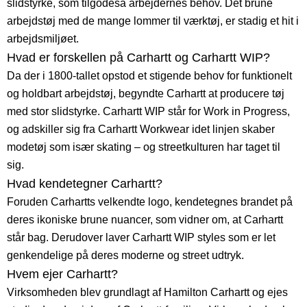
slidstyrke, som tilgodeså arbejdernes behov. Det brune
arbejdstøj med de mange lommer til værktøj, er stadig et hit i
arbejdsmiljøet.
Hvad er forskellen på Carhartt og Carhartt WIP?
Da der i 1800-tallet opstod et stigende behov for funktionelt
og holdbart arbejdstøj, begyndte Carhartt at producere tøj
med stor slidstyrke. Carhartt WIP står for Work in Progress,
og adskiller sig fra Carhartt Workwear idet linjen skaber
modetøj som især skating – og streetkulturen har taget til
sig.
Hvad kendetegner Carhartt?
Foruden Carhartts velkendte logo, kendetegnes brandet på
deres ikoniske brune nuancer, som vidner om, at Carhartt
står bag. Derudover laver Carhartt WIP styles som er let
genkendelige på deres moderne og street udtryk.
Hvem ejer Carhartt?
Virksomheden blev grundlagt af Hamilton Carhartt og ejes