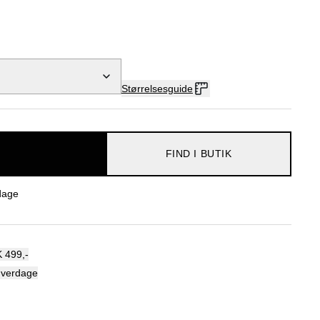
Størrelsesguide
FIND I BUTIK
dage
 499,-
hverdage