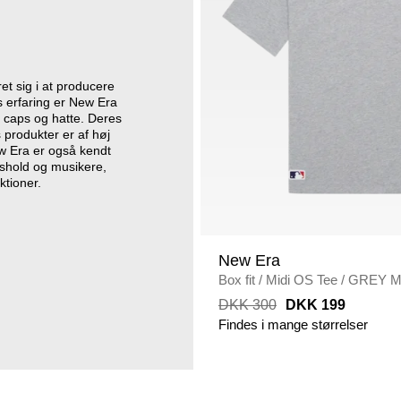
t sig i at producere
 erfaring er New Era
 caps og hatte. Deres
 produkter er af høj
New Era er også kendt
tshold og musikere,
ktioner.
New Era
Box fit
/
Midi OS Tee
/
GREY 
DKK 300
DKK 199
Findes i mange størrelser