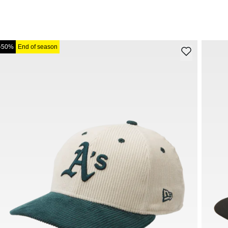
-50%
End of season