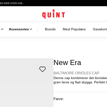
ED KØB OVER 499,-
s
Accessories
Brands
Mest Populære
Gavekort
New Era
BALTIMORE ORIOLES CAP
Denne cap kombinerer det ikoniske
grøn farve og flad skygge. Perfekt til 
Farve: