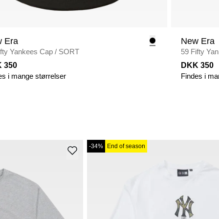
 Era
New Era
ifty Yankees Cap
/
SORT
59 Fifty Ya
 350
DKK 350
es i mange størrelser
Findes i ma
-34%
End of season