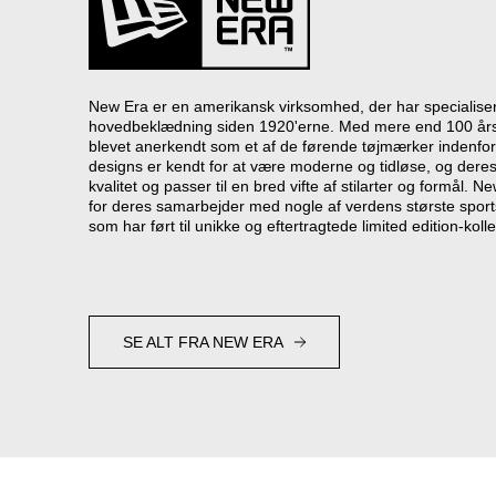
New Era er en amerikansk virksomhed, der har specialisere
hovedbeklædning siden 1920'erne. Med mere end 100 års
blevet anerkendt som et af de førende tøjmærker indenfor
designs er kendt for at være moderne og tidløse, og deres
kvalitet og passer til en bred vifte af stilarter og formål. 
for deres samarbejder med nogle af verdens største spor
som har ført til unikke og eftertragtede limited edition-kolle
SE ALT FRA NEW ERA