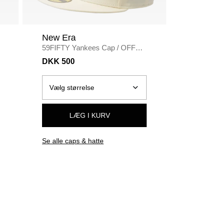
New Era
Polo R
59FIFTY Yankees Cap
/
OFF
Regular fi
WHITE
shirt
/
HV
DKK 500
DKK 40
LÆG I KURV
Se alle caps & hatte