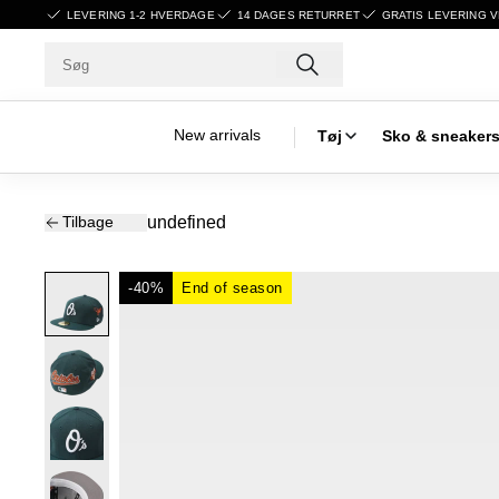
LEVERING 1-2 HVERDAGE
14 DAGES RETURRET
GRATIS LEVERING V
New arrivals
Tøj
Sko & sneaker
Tilbage
undefined
-40%
End of season