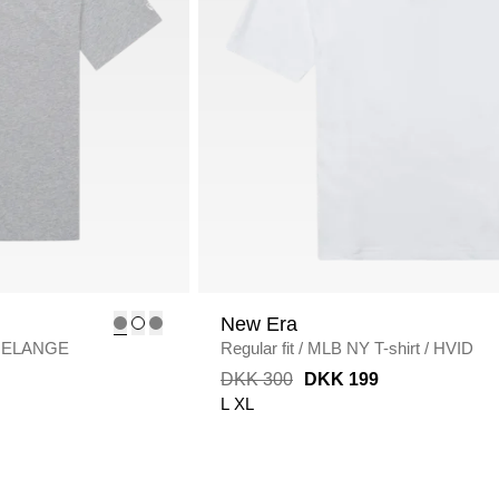
New Era
MELANGE
Regular fit
/
MLB NY T-shirt
/
HVID
DKK 300
DKK 199
L
XL