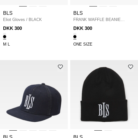
BLS
BLS
Eliot Gloves
/
BLACK
FRANK WAFFLE BEANIE
202603083
/
BLACK
DKK 300
DKK 300
M
L
ONE SIZE
BLS
BLS