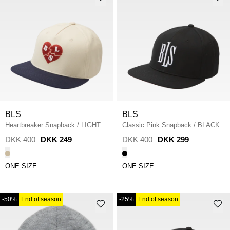
BLS
BLS
Heartbreaker Snapback
/
LIGHT
Classic Pink Snapback
/
BLACK
SAND
DKK 400
DKK 249
DKK 400
DKK 299
ONE SIZE
ONE SIZE
-50%
End of season
-25%
End of season