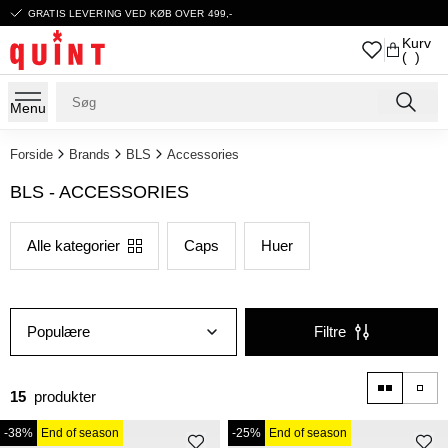
GRATIS LEVERING VED KØB OVER 499,-
Kurv
( )
Menu
Forside
Brands
BLS
Accessories
BLS - ACCESSORIES
Alle kategorier
Caps
Huer
Populære
Filtre
15
produkter
-38%
End of season
-25%
End of season