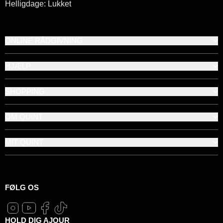
Helligdage: Lukket
ONLINE RÅDGIVNING
HJÆLP
SHOPPING
OM QUINT
MIT QUINT
FØLG OS
HOLD DIG AJOUR