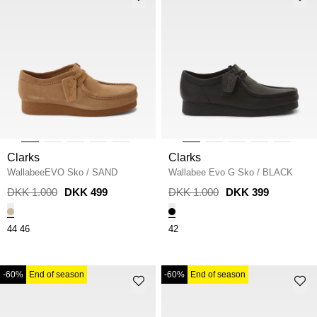
Clarks
Clarks
WallabeeEVO Sko
/
SAND
Wallabee Evo G Sko
/
BLACK
DKK 1.000
DKK 499
DKK 1.000
DKK 399
44
46
42
-60%
End of season
-60%
End of season