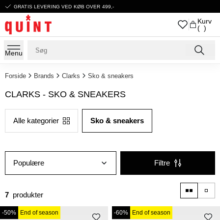
GRATIS LEVERING VED KØB OVER 499,-
Kurv
( )
Menu
Forside
Brands
Clarks
Sko & sneakers
CLARKS - SKO & SNEAKERS
Alle kategorier
Sko & sneakers
Populære
Filtre
7
produkter
-50%
End of season
-60%
End of season