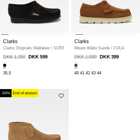
Clarks
Clarks
Clarks Originals Wallabee
/
SORT
Meare Walla Suede
/
COLA
DKK 1.250
DKK 599
DKK 1.000
DKK 399
35,5
40
41
42
43
44
-54%
End of season