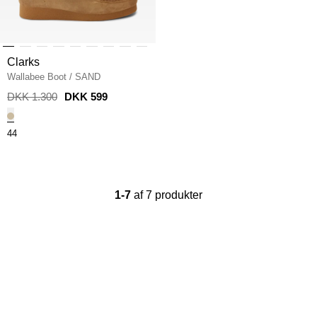
Clarks
Wallabee Boot
/
SAND
DKK 1.300
DKK 599
44
1-7
af 7 produkter