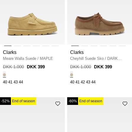
Clarks
Clarks
Meare Walla Suede
/
MAPLE
Cheyhill Suede Sko
/
DARK
SAND
DKK 1.000
DKK 399
DKK 1.000
DKK 399
40
41
43
44
40
41
42
43
44
-52%
End of season
-60%
End of season