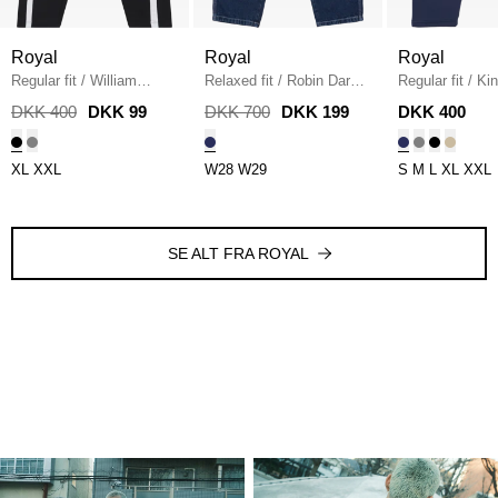
Royal
Royal
Royal
Regular fit
/
William
Relaxed fit
/
Robin Dark
Regular fit
/
Ki
Sweatpants
/
BLACK
Blue Jeans
/
DARK
Sweatpants
/
N
DKK 400
DKK 99
DKK 700
DKK 199
DKK 400
BLUE
XL
XXL
W28
W29
S
M
L
XL
XXL
SE ALT FRA ROYAL