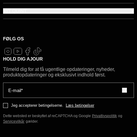
MIT QUINT
FØLG OS
HOLD DIG AJOUR
Tilmeld dig for at få ugentlige opdateringer, nyheder,
produktopdateringer og eksklusivt indhold først.
E-mail*
Jeg accepterer betingelserne.
Læs betingelser
Dette websted er beskyttet af reCAPTCHA og Google
Privatlivspolitik
og
Servicevilkår
gælder.