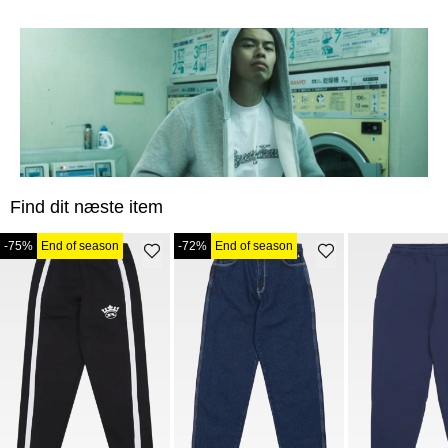
Find dit næste item
-75%
End of season
-72%
End of season