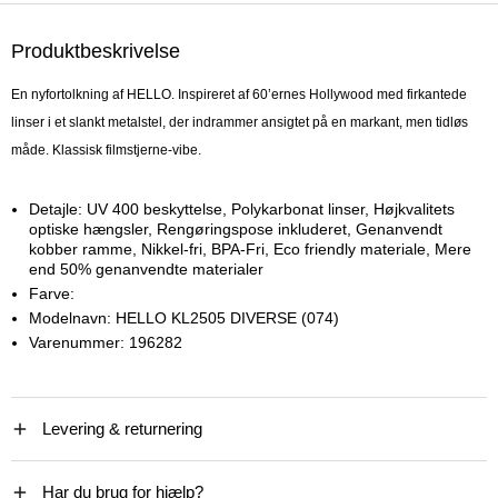
Produktbeskrivelse
En nyfortolkning af HELLO. Inspireret af 60’ernes Hollywood med firkantede
linser i et slankt metalstel, der indrammer ansigtet på en markant, men tidløs
måde. Klassisk filmstjerne-vibe.
Detajle:
UV 400 beskyttelse, Polykarbonat linser, Højkvalitets
optiske hængsler, Rengøringspose inkluderet, Genanvendt
kobber ramme, Nikkel-fri, BPA-Fri, Eco friendly materiale, Mere
end 50% genanvendte materialer
Farve:
Modelnavn:
HELLO KL2505 DIVERSE (074)
Varenummer:
196282
Levering & returnering
Har du brug for hjælp?