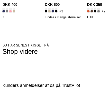
NAVY
I020075
/
BLACK
Fit T-shirt
/
OR
DKK 400
DKK 800
DKK 350
+3
+2
XL
Findes i mange størrelser
L
XL
DU HAR SENEST KIGGET PÅ
Shop videre
Kunders anmeldelser af os på TrustPilot