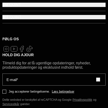
OM QUINT
MIT QUINT
FØLG OS
HOLD DIG AJOUR
Tilmeld dig for at få ugentlige opdateringer, nyheder,
produktopdateringer og eksklusivt indhold først.
E-mail*
Jeg accepterer betingelserne.
Læs betingelser
Dette websted er beskyttet af reCAPTCHA og Google
Privatlivspolitik
og
Servicevilkår
gælder.