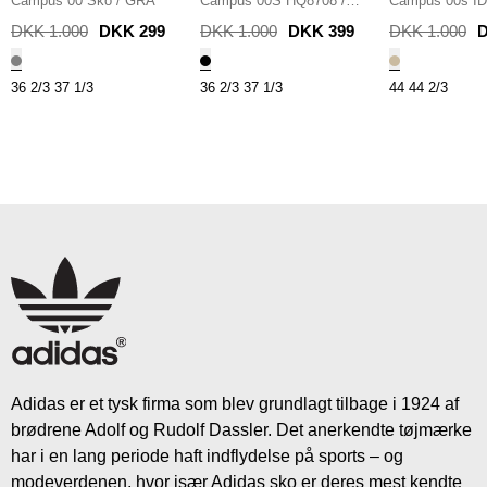
Originals
Campus 00 Sko
/
GRÅ
Originals
Campus 00S HQ8708
/
Originals
Campus 00s I
SORT
SAND
DKK 1.000
DKK 299
DKK 1.000
DKK 399
DKK 1.000
D
36 2/3
37 1/3
36 2/3
37 1/3
44
44 2/3
Adidas er et tysk firma som blev grundlagt tilbage i 1924 af
brødrene Adolf og Rudolf Dassler. Det anerkendte tøjmærke
har i en lang periode haft indflydelse på sports – og
modeverdenen, hvor især Adidas sko er deres mest kendte