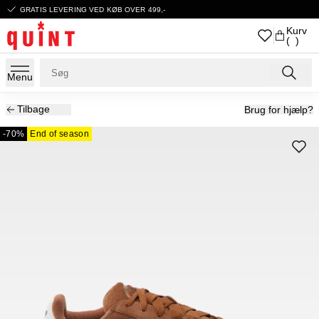
GRATIS LEVERING VED KØB OVER 499,-
Kurv
( )
Menu
Tilbage
Brug for hjælp?
-70%
End of season