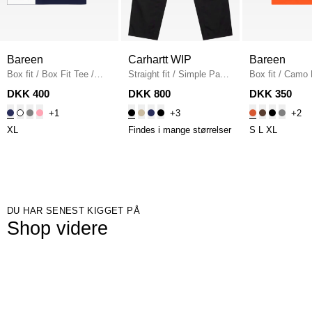
Bareen
Carhartt WIP
Bareen
Box fit
/
Box Fit Tee
/
Straight fit
/
Simple Pant
Box fit
/
Camo 
NAVY
I020075
/
BLACK
Fit T-shirt
/
OR
DKK 400
DKK 800
DKK 350
+1
+3
+2
XL
Findes i mange størrelser
S
L
XL
DU HAR SENEST KIGGET PÅ
Shop videre