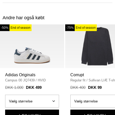
Andre har også købt
-50%
End of season
-75%
End of season
Adidas Originals
Corrupt
Campus 00 JQ7439
/
HVID
Regular fit
/
Sullivan L/Æ T-shi
ANTRA MEL
DKK 1.000
DKK 499
DKK 400
DKK 99