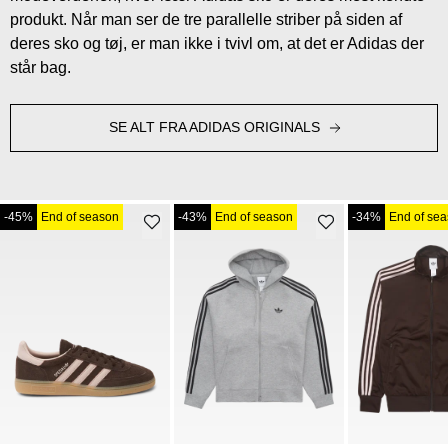
produkt. Når man ser de tre parallelle striber på siden af
deres sko og tøj, er man ikke i tvivl om, at det er Adidas der
står bag.
SE ALT FRA ADIDAS ORIGINALS
-45%
End of season
-43%
End of season
-34%
End of se