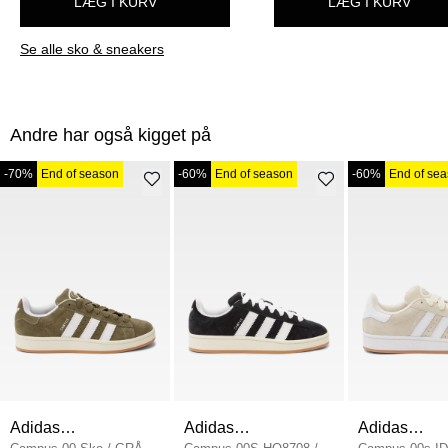
LÆG I KURV
LÆG I KURV
Se alle sko & sneakers
Andre har også kigget på
-70%
End of season
-60%
End of season
-60%
End of se
Adidas
Adidas
Adidas