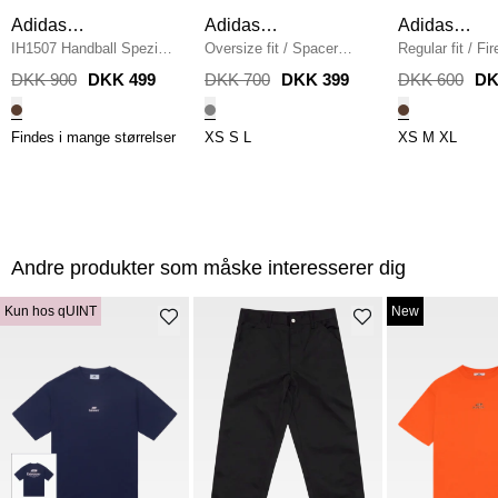
Adidas
Adidas
Adidas
Originals
IH1507 Handball Spezial
Originals
Oversize fit
/
Spacer
Originals
Regular fit
/
Fir
W
/
BRUN
Hoodie
/
GRÅ
Sweatshirt
/
B
DKK 900
DKK 499
DKK 700
DKK 399
DKK 600
DK
Findes i mange størrelser
XS
S
L
XS
M
XL
Andre produkter som måske interesserer dig
Kun hos qUINT
New