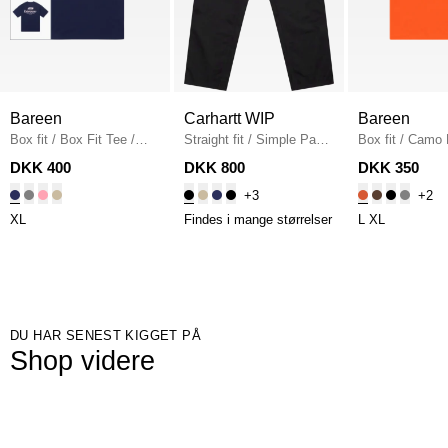
Bareen
Carhartt WIP
Bareen
Box fit
/
Box Fit Tee
/
Straight fit
/
Simple Pant
Box fit
/
Camo 
NAVY
I020075
/
BLACK
Fit T-shirt
/
OR
DKK 400
DKK 800
DKK 350
+3
+2
XL
Findes i mange størrelser
L
XL
DU HAR SENEST KIGGET PÅ
Shop videre