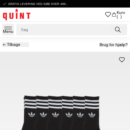
GRATIS LEVERING VED KØB OVER 499,-
Kurv
( )
Menu
Tilbage
Brug for hjælp?