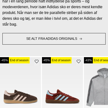
har i en lang periode haft indflydelse på sports – og
modeverdenen, hvor især Adidas sko er deres mest kendte
produkt. Når man ser de tre parallelle striber på siden af
deres sko og tøj, er man ikke i tvivl om, at det er Adidas der
står bag.
SE ALT FRA ADIDAS ORIGINALS
-45%
End of season
-45%
End of season
-43%
End of se