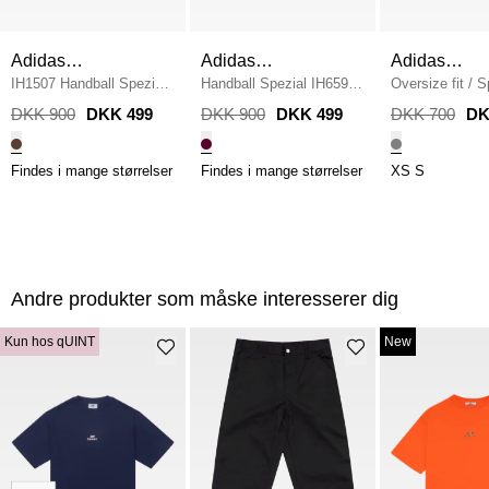
Adidas
Adidas
Adidas
Originals
IH1507 Handball Spezial
Originals
Handball Spezial IH6596
/
Originals
Oversize fit
/
S
W
/
BRUN
BORDEAUX
Hoodie
/
GRÅ
DKK 900
DKK 499
DKK 900
DKK 499
DKK 700
DK
Findes i mange størrelser
Findes i mange størrelser
XS
S
Andre produkter som måske interesserer dig
Kun hos qUINT
New