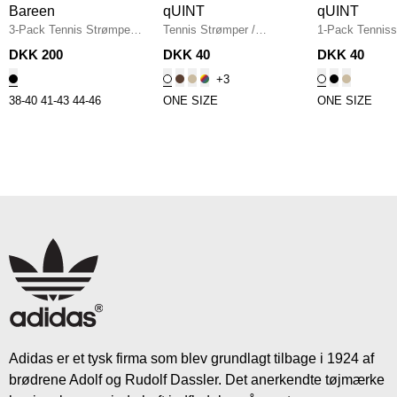
Bareen
qUINT
qUINT
3-Pack Tennis Strømper
/
Tennis Strømper
/
1-Pack Tenniss
BLACK
HVID/SORT
HVID
DKK 200
DKK 40
DKK 40
+3
38-40
41-43
44-46
ONE SIZE
ONE SIZE
Adidas er et tysk firma som blev grundlagt tilbage i 1924 af
brødrene Adolf og Rudolf Dassler. Det anerkendte tøjmærke