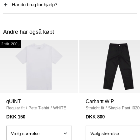
Har du brug for hjælp?
Andre har også købt
2 stk. 200,-
qUINT
Carhartt WIP
Regular fit
/
Pete T-shirt
/
WHITE
Straight fit
/
Simple Pant I020
BLACK
DKK 150
DKK 800