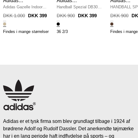
Adidas
Adidas
Adidas
Originals
Adidas Gazelle Indoor
Originals
Handball Spezial DB3021
Originals
HANDBALL SP
Sko
/
SAND
/
SORT
JR3846 SKO (
DKK 1.000
DKK 399
DKK 900
DKK 399
DKK 900
DK
Findes i mange størrelser
36 2/3
Findes i mange 
Adidas er et tysk firma som blev grundlagt tilbage i 1924 af
brødrene Adolf og Rudolf Dassler. Det anerkendte tøjmærke
har i en lang periode haft indflydelse på sports – og