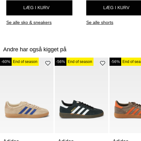
LÆG I KURV
LÆG I KURV
Se alle sko & sneakers
Se alle shorts
Andre har også kigget på
-60%
End of season
-56%
End of season
-56%
End of se