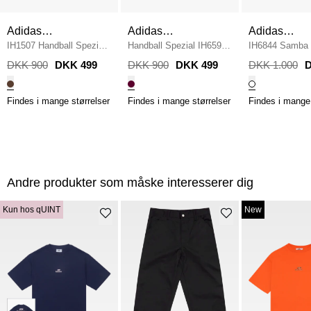
Adidas
Adidas
Adidas
Originals
IH1507 Handball Spezial
Originals
Handball Spezial IH6596
/
Originals
IH6844 Samba
W
/
BRUN
BORDEAUX
Sneaker
/
HVI
DKK 900
DKK 499
DKK 900
DKK 499
DKK 1.000
D
Findes i mange størrelser
Findes i mange størrelser
Findes i mange 
Andre produkter som måske interesserer dig
Kun hos qUINT
New