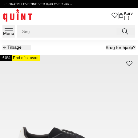
GRATIS LEVERING VED KØB OVER 499,-
Kurv
( )
Menu
Tilbage
Brug for hjælp?
-60%
End of season