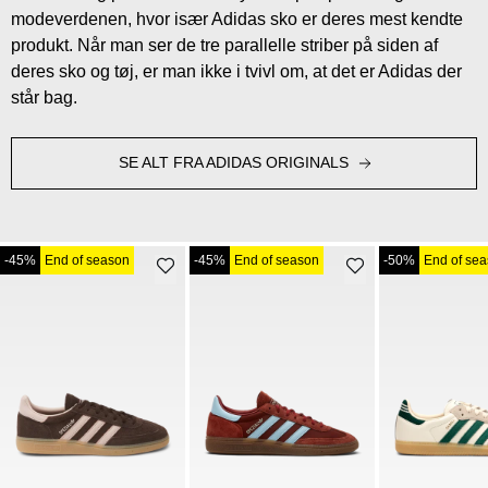
modeverdenen, hvor især Adidas sko er deres mest kendte
produkt. Når man ser de tre parallelle striber på siden af
deres sko og tøj, er man ikke i tvivl om, at det er Adidas der
står bag.
SE ALT FRA ADIDAS ORIGINALS
-45%
End of season
-45%
End of season
-50%
End of se