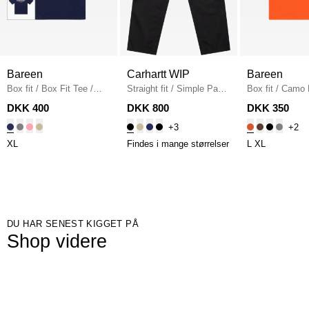
Bareen
Carhartt WIP
Bareen
Box fit
/
Box Fit Tee
/
Straight fit
/
Simple Pant
Box fit
/
Camo 
NAVY
I020075
/
BLACK
Fit T-shirt
/
OR
DKK 400
DKK 800
DKK 350
+3
+2
XL
Findes i mange størrelser
L
XL
DU HAR SENEST KIGGET PÅ
Shop videre