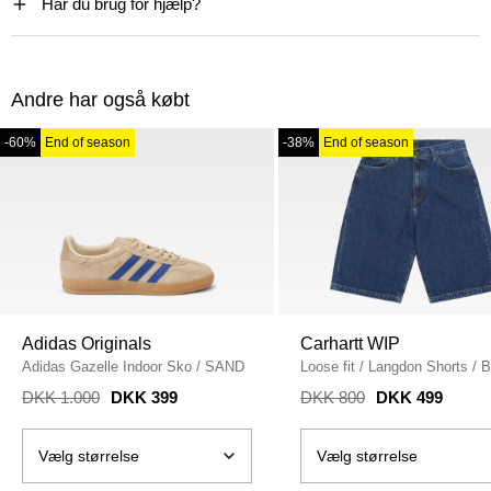
Har du brug for hjælp?
Andre har også købt
-60%
End of season
-38%
End of season
Adidas Originals
Carhartt WIP
Adidas Gazelle Indoor Sko
/
SAND
Loose fit
/
Langdon Shorts
/
B
STONE WASH
DKK 1.000
DKK 399
DKK 800
DKK 499