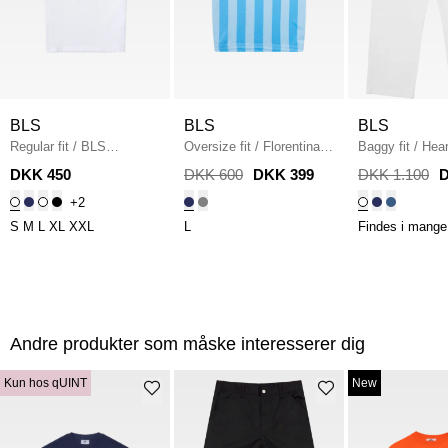
BLS
BLS
BLS
Regular fit
/
BLS
Oversize fit
/
Florentina
Baggy fit
/
Hear
Northsea Capital T-shirt
/
Soccer Jersey
/
LIGHT
Jeans
/
WHITE
DKK 450
DKK 600
DKK 399
DKK 1.100
D
WHITE/BLACK
BLUE
+2
S
M
L
XL
XXL
L
Findes i mange 
Andre produkter som måske interesserer dig
Kun hos qUINT
New