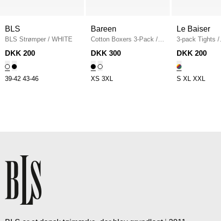
BLS
Bareen
Le Baiser
BLS Strømper
/
WHITE
Cotton Boxers 3-Pack
/
3-pack Tights
/
BLACK
SORT/HVID
DKK 200
DKK 300
DKK 200
39-42
43-46
XS
3XL
S
XL
XXL