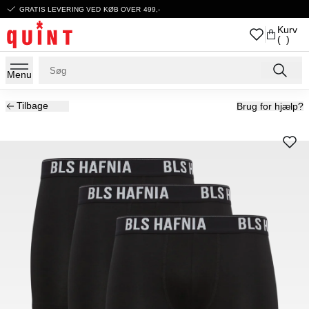
GRATIS LEVERING VED KØB OVER 499,-
Kurv
( )
Menu
Tilbage
Brug for hjælp?