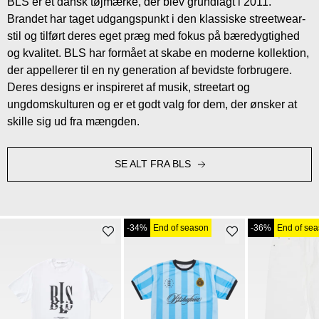
BLS er et dansk tøjmærke, der blev grundlagt i 2011.
Brandet har taget udgangspunkt i den klassiske streetwear-
stil og tilført deres eget præg med fokus på bæredygtighed
og kvalitet. BLS har formået at skabe en moderne kollektion,
der appellerer til en ny generation af bevidste forbrugere.
Deres designs er inspireret af musik, streetart og
ungdomskulturen og er et godt valg for dem, der ønsker at
skille sig ud fra mængden.
SE ALT FRA BLS
-34%
End of season
-36%
End of se