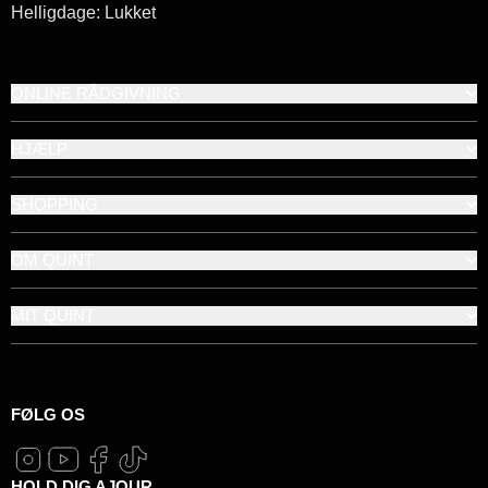
Helligdage: Lukket
ONLINE RÅDGIVNING
HJÆLP
SHOPPING
OM QUINT
MIT QUINT
FØLG OS
HOLD DIG AJOUR