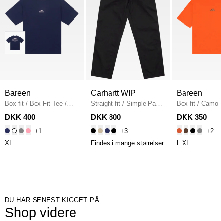
Bareen
Carhartt WIP
Bareen
Box fit
/
Box Fit Tee
/
Straight fit
/
Simple Pant
Box fit
/
Camo 
NAVY
I020075
/
BLACK
Fit T-shirt
/
OR
DKK 400
DKK 800
DKK 350
+1
+3
+2
XL
Findes i mange størrelser
L
XL
DU HAR SENEST KIGGET PÅ
Shop videre