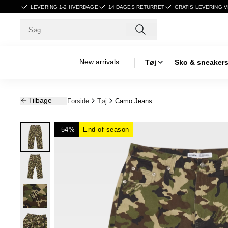
LEVERING 1-2 HVERDAGE
14 DAGES RETURRET
GRATIS LEVERING V
New arrivals
Tøj
Sko & sneaker
Tilbage
Forside
Tøj
Camo Jeans
-54%
End of season