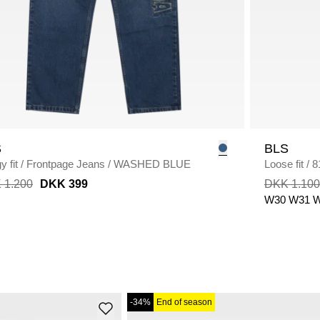
S
BLS
 fit
/
Frontpage Jeans
/
WASHED BLUE
Loose fit
/
8
 1.200
DKK 399
DKK 1.100
W30
W31
W
-34%
End of season