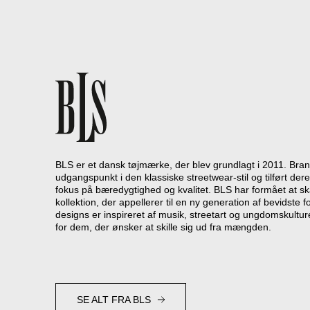
BLS er et dansk tøjmærke, der blev grundlagt i 2011. Bran
udgangspunkt i den klassiske streetwear-stil og tilført d
fokus på bæredygtighed og kvalitet. BLS har formået at 
kollektion, der appellerer til en ny generation af bevidste 
designs er inspireret af musik, streetart og ungdomskultur
for dem, der ønsker at skille sig ud fra mængden.
SE ALT FRA BLS