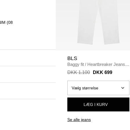
IM (08
BLS
Baggy fit
/
Heartbreaker Jeans
/
WHITE
DKK 1.100
DKK 699
LÆG I KURV
Se alle jeans