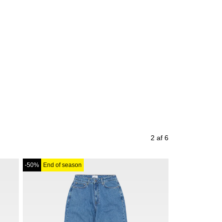
2 af 6
-50%
End of season
-34%
End of se