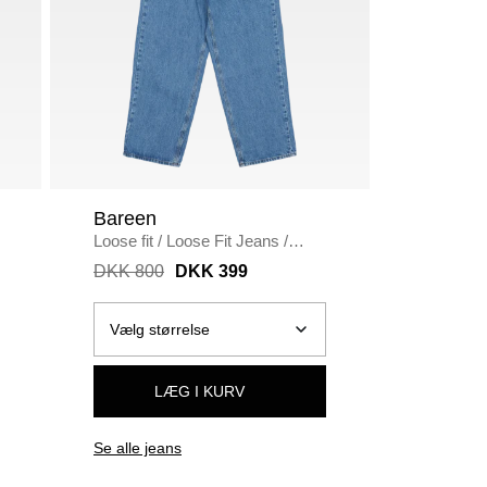
Bareen
Non-Se
Loose fit
/
Loose Fit Jeans
/
Oversize 
WASHED BLUE
DKK 800
DKK 399
DKK 30
LÆG I KURV
Se alle jeans
Se alle t-