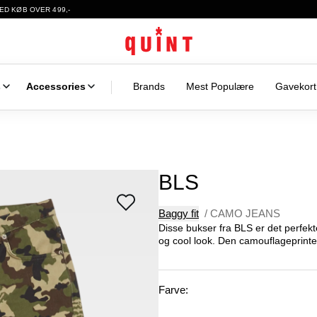
ED KØB OVER 499,-
s
Accessories
Brands
Mest Populære
Gavekort
BLS
Baggy fit
/
CAMO JEANS
Disse bukser fra BLS er det perfekte
og cool look. Den camouflageprintede
Farve: