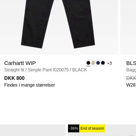
Carhartt WIP
BL
+3
Straight fit
/
Simple Pant I020075
/
BLACK
Baggy
DKK 800
DKK
Findes i mange størrelser
W28
-36%
End of season