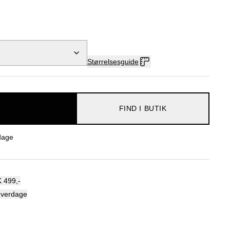
Størrelsesguide
FIND I BUTIK
dage
 499,-
hverdage