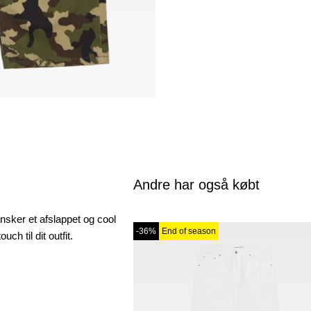
Andre har også købt
ønsker et afslappet og cool
-36%
End of season
ch til dit outfit.