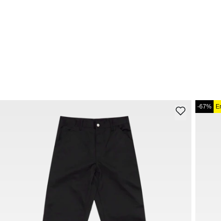
-67%
E