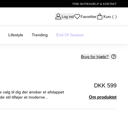
FIND BUTIK
HJÆLP & KONTAKT
Log ind
Favoritter
Kurv
( )
Lifestyle
Trending
End Of Season
Brug for hjælp?
DKK 599
 valg til dig der ønsker et afslappet
Om produktet
 stil tilføjer et moderne...