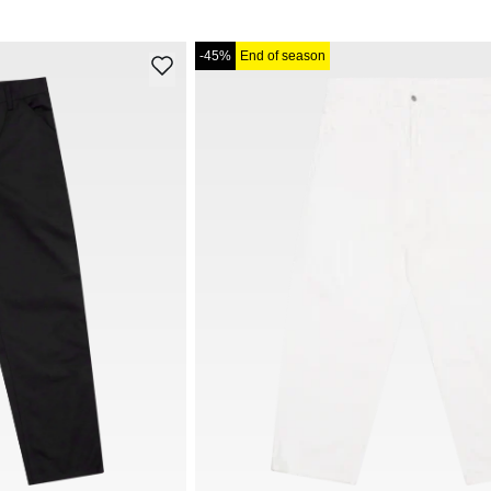
-45%
End of season