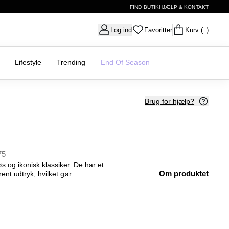
FIND BUTIK
HJÆLP & KONTAKT
Log ind
Favoritter
Kurv
( )
Lifestyle
Trending
End Of Season
Brug for hjælp?
75
øs og ikonisk klassiker. De har et
Om produktet
rent udtryk, hvilket gør ...