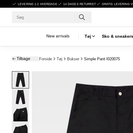
LEVERING 1-2 HVERDAGE
14 DAGES RETURRET
GRATIS LEVERING V
New arrivals
Tøj
Sko & sneaker
Tilbage
Forside
Tøj
Bukser
Simple Pant I020075