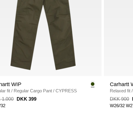
hartt WIP
Carhartt 
ar fit
/
Regular Cargo Pant
/
CYPRESS
Relaxed fit
/
WASH
 1.000
DKK 399
DKK 900
/32
W26/32
W2