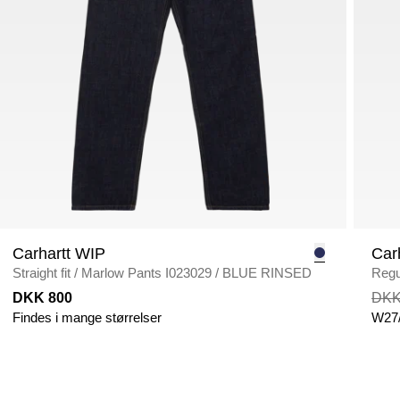
Carhartt WIP
Car
Straight fit
/
Marlow Pants I023029
/
BLUE RINSED
Regul
DKK 800
DKK
Findes i mange størrelser
W27