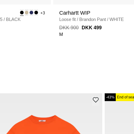
Carhartt WIP
+3
75
/
BLACK
Loose fit
/
Brandon Pant
/
WHITE
DKK 900
DKK 499
M
-43%
End of se