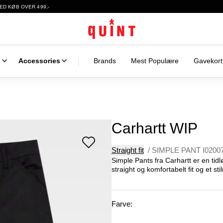
ED KØB OVER 499,-
s
Accessories
Brands
Mest Populære
Gavekort
Carhartt WIP
Straight fit
/
SIMPLE PANT I0200
Simple Pants fra Carhartt er en tidl
straight og komfortabelt fit og et stil
Farve: