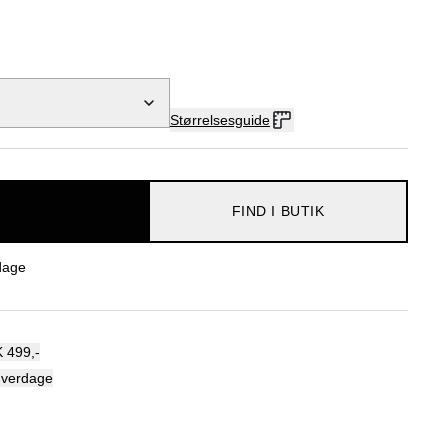
Størrelsesguide
FIND I BUTIK
dage
 499,-
hverdage