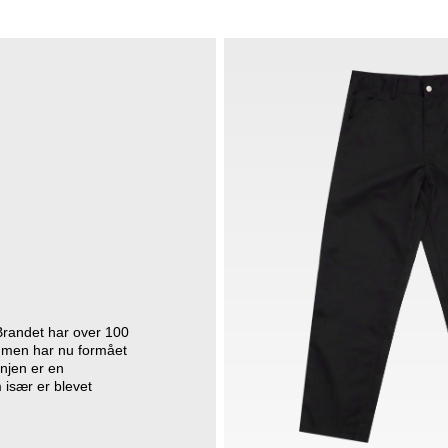
Brandet har over 100
øj, men har nu formået
injen er en
 især er blevet