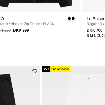
LO
Le Baiser
ar fit
/
Blocked Zip Fleece
/
BLACK
Regular fit
/
 1.250
DKK 999
DKK 700
S
M
L
XL
X
-45%
End of season