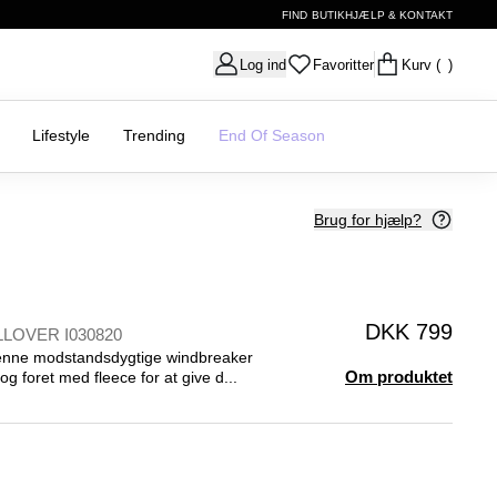
FIND BUTIK
HJÆLP & KONTAKT
Log ind
Favoritter
Kurv
( )
Lifestyle
Trending
End Of Season
Brug for hjælp?
DKK 799
LOVER I030820
denne modstandsdygtige windbreaker
Om produktet
g foret med fleece for at give d...