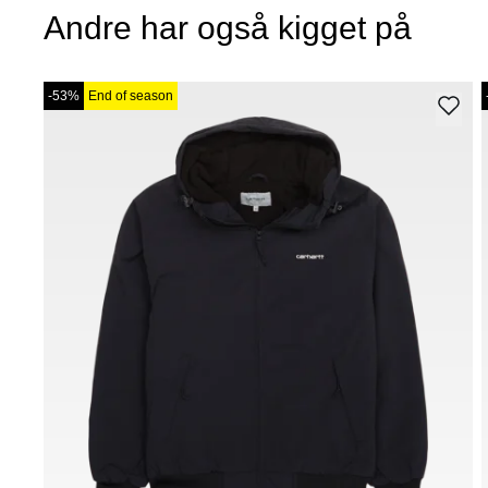
Andre har også kigget på
-53%
End of season