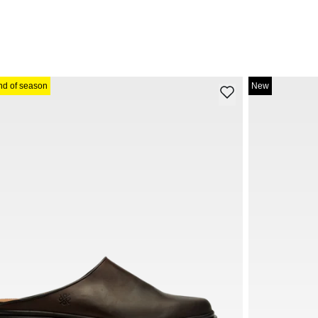
nd of season
New