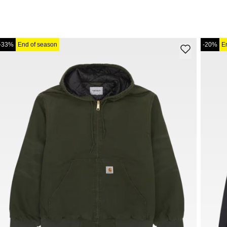
-33%
End of season
-20%
E