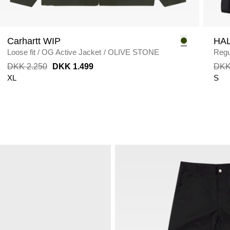
Carhartt WIP
HA
Loose fit
/
OG Active Jacket
/
OLIVE STONE
Regul
DKK 2.250
DKK 1.499
DKK
XL
S