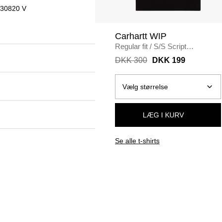
30820 V
Carhartt WIP
Regular fit
/
S/S Script
Embroidery T-Shirt I030435
/
DKK 300
DKK 199
BLACK
LÆG I KURV
Se alle t-shirts