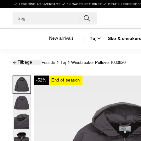
LEVERING 1-2 HVERDAGE
14 DAGES RETURRET
GRATIS LEVERING V
New arrivals
Tøj
Sko & sneaker
Tilbage
Forside
Tøj
Windbreaker Pullover I030820
-52%
End of season