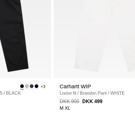
Carhartt WIP
+3
75
/
BLACK
Loose fit
/
Brandon Pant
/
WHITE
DKK 900
DKK 499
M
XL