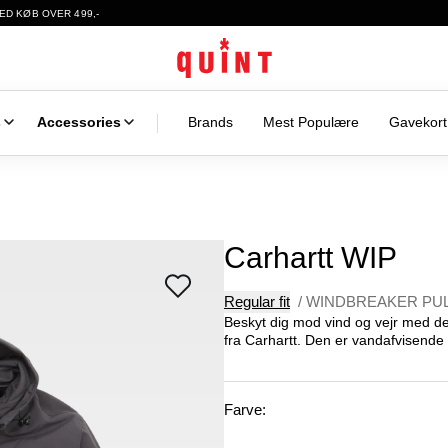
ED KØB OVER 499,-
s
Accessories
Brands
Mest Populære
Gavekort
Carhartt WIP
Regular fit
/
WINDBREAKER PUL
Beskyt dig mod vind og vejr med 
fra Carhartt. Den er vandafvisende o
Farve: