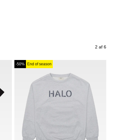
2 af 6
-50%
End of season
-50%
End of se