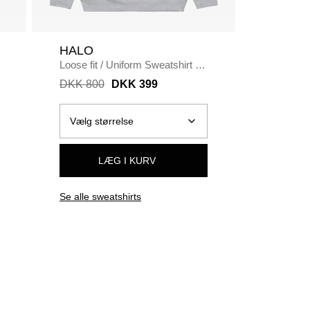
HALO
Carhar
Loose fit
/
Uniform Sweatshirt
/
Regular fi
LIGHT GREY
/
PARK
DKK 800
DKK 399
DKK 80
LÆG I KURV
Se alle sweatshirts
Se alle s