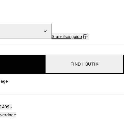
Størrelsesguide
FIND I BUTIK
dage
 499,-
hverdage