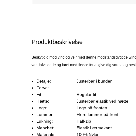
Produktbeskrivelse
Beskyt dig mod vind og vejr med denne modstandsdygtige windb
vandafvisende og foret med fleece for at give dig varme og besk
Detajle:
Justerbar i bunden
Farve:
Fit:
Regular fit
Hætte:
Justerbar elastik ved hætte
Logo:
Logo på fronten
Lommer:
Flere lommer på front
Lukning:
Half-zip
Manchet:
Elastik i ærmekant
Materiale:
100% Nylon