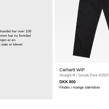
Brandet har over 100
øj, men har nu formået
injen er en
 især er blevet
Carhartt WIP
Straight fit
/
Simple Pant I0200
DKK 800
Findes i mange størrelser