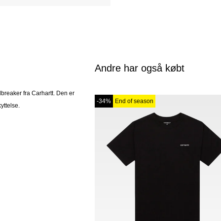
Andre har også købt
reaker fra Carhartt. Den er
-34%
End of season
yttelse.