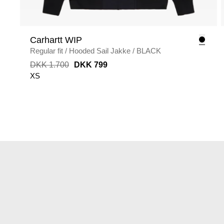
Carhartt WIP
Regular fit
/
Hooded Sail Jakke
/
BLACK
DKK 1.700
DKK 799
XS