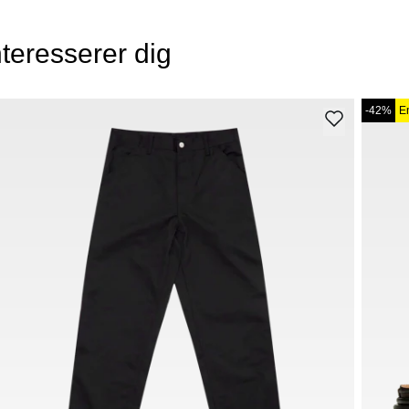
teresserer dig
-42%
E