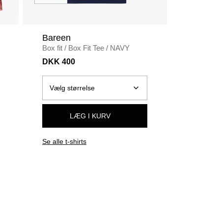
Bareen
Carhar
Box fit
/
Box Fit Tee
/
NAVY
Straight fi
/
BLACK
DKK 400
DKK 80
LÆG I KURV
Se alle t-shirts
Se alle b