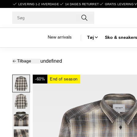
LEVERING 1-2 HVERDAGE
14 DAGES RETURRET
GRATIS LEVERING V
New arrivals
Tøj
Sko & sneaker
Tilbage
undefined
-60%
End of season