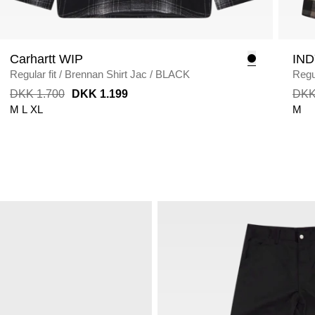
Carhartt WIP
IN
Regular fit
/
Brennan Shirt Jac
/
BLACK
Regul
DKK 1.700
DKK 1.199
DKK
M
L
XL
M