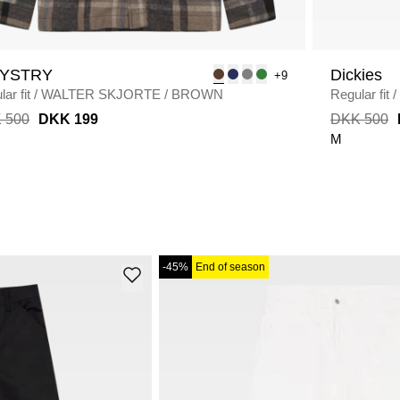
DYSTRY
Dickies
+9
ar fit
/
WALTER SKJORTE
/
BROWN
Regular fit
/
 500
DKK 199
DKK 500
M
-45%
End of season