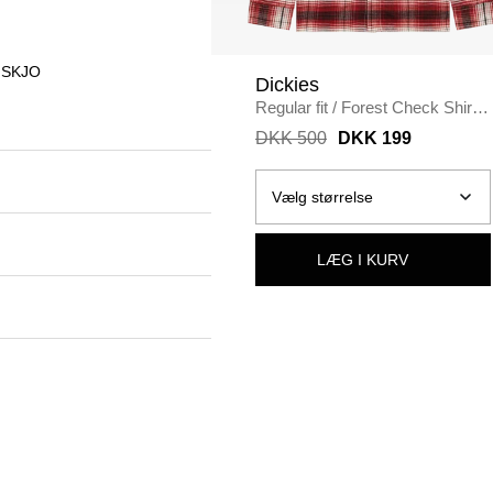
 SKJO
Dickies
Regular fit
/
Forest Check Shirt
/
RØD
DKK 500
DKK 199
LÆG I KURV