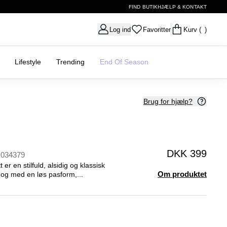
FIND BUTIK
HJÆLP & KONTAKT
Log ind
Favoritter
Kurv
( )
Lifestyle
Trending
End Of Season
Brug for hjælp?
DKK 399
034379
er en stilfuld, alsidig og klassisk
Om produktet
et og med en løs pasform,...