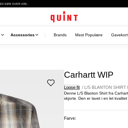
ED KØB OVER 499,-
s
Accessories
Brands
Mest Populære
Gavekort
Carhartt WIP
Loose fit
/
L/S BLANTON SHIRT I
Denne L/S Blanton Shirt fra Carhartt 
skjorte. Den er lavet i en let kvalit
Farve: