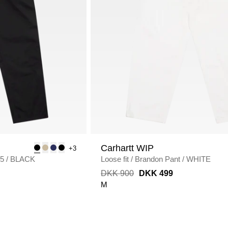
Carhartt WIP
+3
75
/
BLACK
Loose fit
/
Brandon Pant
/
WHITE
DKK 900
DKK 499
M