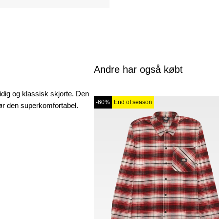
Andre har også købt
sidig og klassisk skjorte. Den
-60%
End of season
 gør den superkomfortabel.