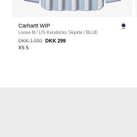
Carhartt WIP
Loose fit
/
L/S Kendricks Skjorte
/
BLUE
DKK 1.000
DKK 299
XS
S