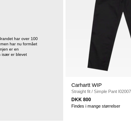
Brandet har over 100
øj, men har nu formået
injen er en
 især er blevet
Carhartt WIP
Straight fit
/
Simple Pant I0200
DKK 800
Findes i mange størrelser