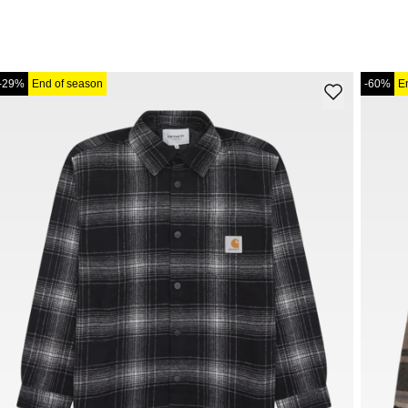
-29%
End of season
-60%
E