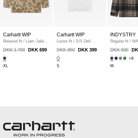
Carhartt WIP
Carhartt WIP
INDYSTRY
Relaxed fit
/
Liam Jakke
Loose fit
/
S/S Deli
Regular fit
/
WA
I034564
/
CAMO DUCK
Skjorte
/
WHITE
SKJORTE
/
B
DKK 1.700
DKK 699
DKK 850
DKK 399
DKK 500
DK
+9
XL
S
M