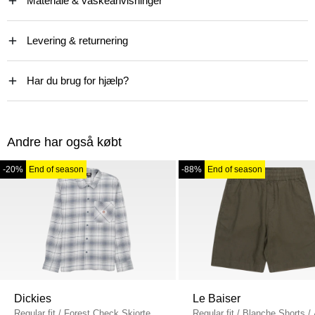
Materiale & vaskeanvisninger
Levering & returnering
Har du brug for hjælp?
Andre har også købt
-20%
End of season
-88%
End of season
Dickies
Le Baiser
Regular fit
/
Forest Check Skjorte
/
Regular fit
/
Blanche Shorts
/