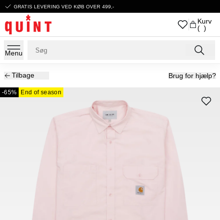
GRATIS LEVERING VED KØB OVER 499,-
Kurv
( )
Menu
Tilbage
Brug for hjælp?
-65%
End of season