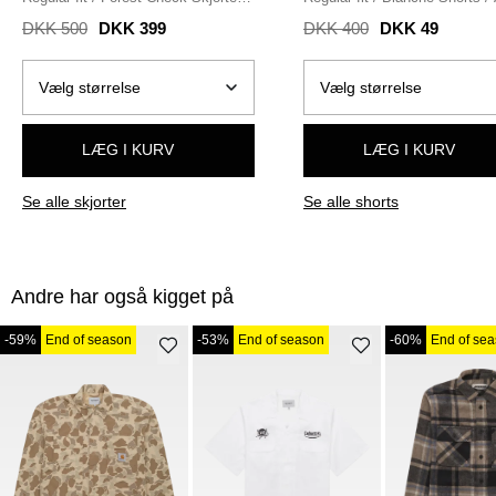
GRÅ
DKK 500
DKK 399
DKK 400
DKK 49
LÆG I KURV
LÆG I KURV
Se alle skjorter
Se alle shorts
Andre har også kigget på
-59%
End of season
-53%
End of season
-60%
End of se