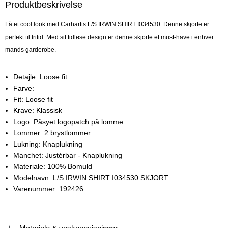
Produktbeskrivelse
Få et cool look med Carhartts L/S IRWIN SHIRT I034530. Denne skjorte er
perfekt til fritid. Med sit tidløse design er denne skjorte et must-have i enhver
mands garderobe.
Detajle:
Loose fit
Farve:
Fit:
Loose fit
Krave:
Klassisk
Logo:
Påsyet logopatch på lomme
Lommer:
2 brystlommer
Lukning:
Knaplukning
Manchet:
Justérbar - Knaplukning
Materiale:
100% Bomuld
Modelnavn:
L/S IRWIN SHIRT I034530 SKJORT
Varenummer:
192426