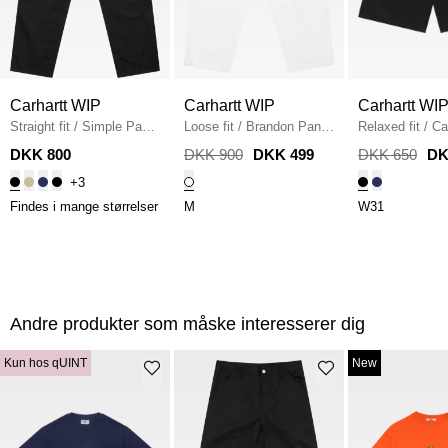
Carhartt WIP
Carhartt WIP
Carhartt WI
Straight fit
/
Simple Pant
Loose fit
/
Brandon Pant
/
Relaxed fit
/
Ca
I020075
/
BLACK
WHITE
Simple Shorts
/
DKK 800
DKK 900
DKK 499
DKK 650
DK
+3
Findes i mange størrelser
M
W31
Andre produkter som måske interesserer dig
Kun hos qUINT
New