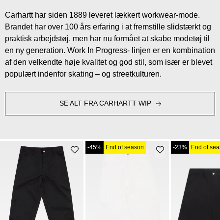
Carhartt har siden 1889 leveret lækkert workwear-mode.
Brandet har over 100 års erfaring i at fremstille slidstærkt og
praktisk arbejdstøj, men har nu formået at skabe modetøj til
en ny generation. Work In Progress- linjen er en kombination
af den velkendte høje kvalitet og god stil, som især er blevet
populært indenfor skating – og streetkulturen.
SE ALT FRA CARHARTT WIP
-45%
End of season
-23%
End of se