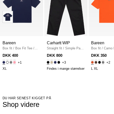
Bareen
Carhartt WIP
Bareen
Box fit
/
Box Fit Tee
/
Straight fit
/
Simple Pant
Box fit
/
Camo 
NAVY
I020075
/
BLACK
Fit T-shirt
/
OR
DKK 400
DKK 800
DKK 350
+1
+3
+2
XL
Findes i mange størrelser
L
XL
DU HAR SENEST KIGGET PÅ
Shop videre