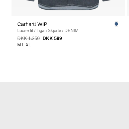
Carhartt WIP
Loose fit
/
Tigan Skjorte
/
DENIM
DKK 1.250
DKK 599
M
L
XL