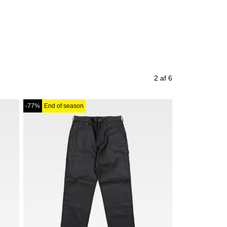
2 af 6
-77%
End of season
-52%
End of se