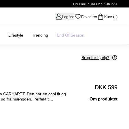
FIND BUTIK
HJÆLP & KONTAKT
Log ind
Favoritter
Kurv
( )
Lifestyle
Trending
End Of Season
Brug for hjælp?
DKK 599
ra CARHARTT. Den har en cool fit og
Om produktet
e ud fra mængden. Perfekt ti...