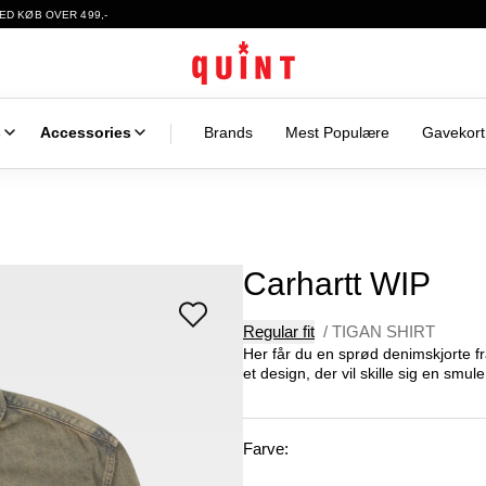
ED KØB OVER 499,-
s
Accessories
Brands
Mest Populære
Gavekort
Carhartt WIP
Regular fit
/
TIGAN SHIRT
Her får du en sprød denimskjorte f
et design, der vil skille sig en smul
Farve: