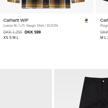
Carhartt WIP
Car
Loose fit
/
L/S Vaugn Shirt
/
DIJON
Regul
DKK 1.250
DKK 599
DKK
XS
S
M
L
M
L