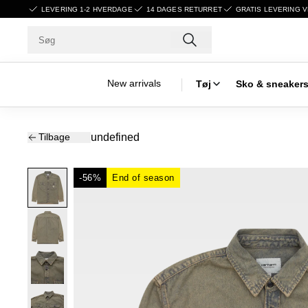
LEVERING 1-2 HVERDAGE
14 DAGES RETURRET
GRATIS LEVERING V
New arrivals
Tøj
Sko & sneaker
Tilbage
undefined
-56%
End of season