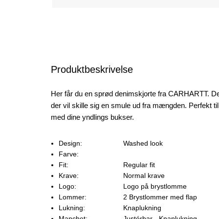
Produktbeskrivelse
Her får du en sprød denimskjorte fra CARHARTT. Den 
der vil skille sig en smule ud fra mængden. Perfekt
med dine yndlings bukser.
Design:
Washed look
Farve:
Fit:
Regular fit
Krave:
Normal krave
Logo:
Logo på brystlomme
Lommer:
2 Brystlommer med flap
Lukning:
Knaplukning
Manchet:
Justérbar - Knaplukning