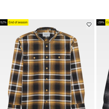
-52%
End of season
-29%
E