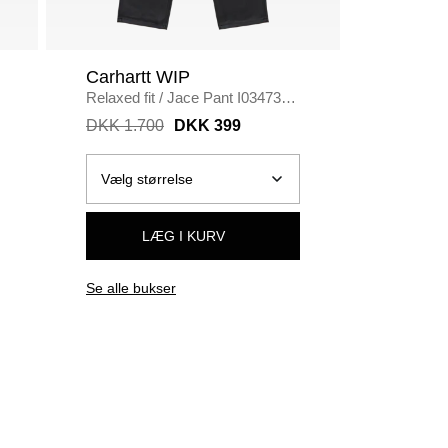
Carhartt WIP
Carhar
Relaxed fit
/
Jace Pant I034732
/
Regular fi
BLACK
Pullover
DKK 1.700
DKK 399
DKK 1.
LÆG I KURV
Se alle bukser
Se alle j