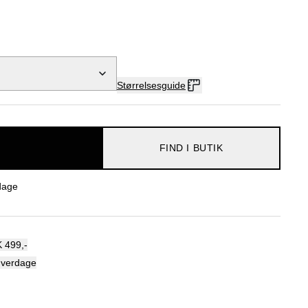
Størrelsesguide
FIND I BUTIK
dage
 499,-
hverdage