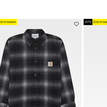
nd of season
-67%
End of se