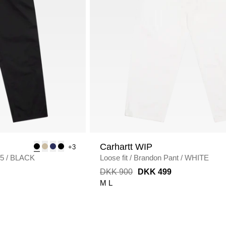
Carhartt WIP
+3
75
/
BLACK
Loose fit
/
Brandon Pant
/
WHITE
DKK 900
DKK 499
M
L