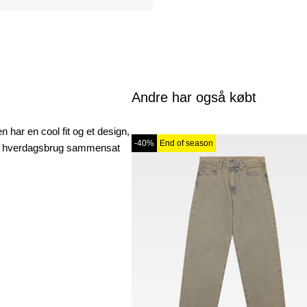
Andre har også købt
har en cool fit og et design,
-40%
End of season
 til hverdagsbrug sammensat