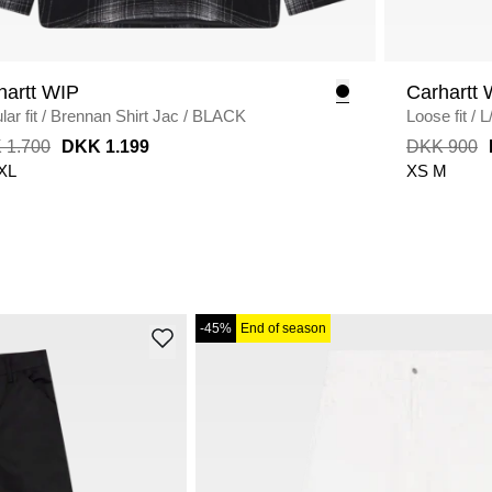
hartt WIP
Carhartt 
ar fit
/
Brennan Shirt Jac
/
BLACK
Loose fit
/
L
 1.700
DKK 1.199
DKK 900
XL
XS
M
-45%
End of season