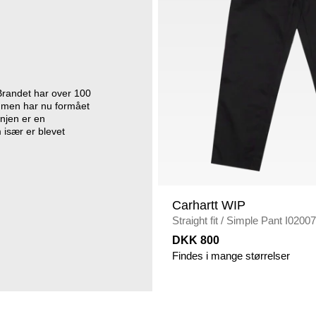
Brandet har over 100
øj, men har nu formået
injen er en
 især er blevet
Carhartt WIP
Straight fit
/
Simple Pant I0200
DKK 800
Findes i mange størrelser