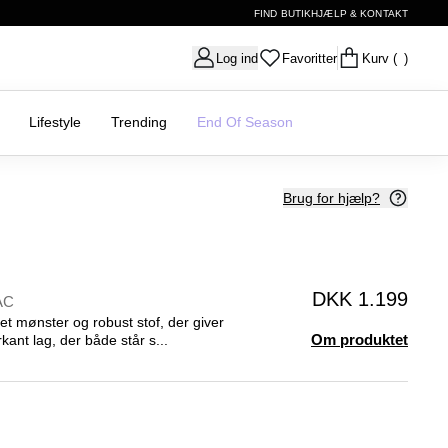
FIND BUTIK
HJÆLP & KONTAKT
Log ind
Favoritter
Kurv
( )
Lifestyle
Trending
End Of Season
Brug for hjælp?
DKK 1.199
AC
et mønster og robust stof, der giver
Om produktet
kant lag, der både står s...