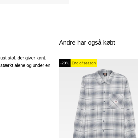
Andre har også købt
st stof, der giver kant.
-20%
End of season
r stærkt alene og under en