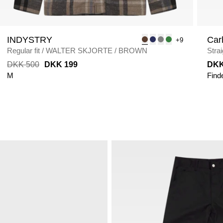
INDYSTRY
Car
+9
Regular fit
/
WALTER SKJORTE
/
BROWN
Strai
DKK 500
DKK 199
DKK
M
Find