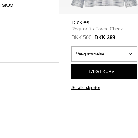
4 SKJO
Dickies
Regular fit
/
Forest Check
Skjorte
/
GRÅ
DKK 500
DKK 399
LÆG I KURV
Se alle skjorter