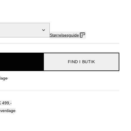
Størrelsesguide
FIND I BUTIK
dage
 499,-
hverdage