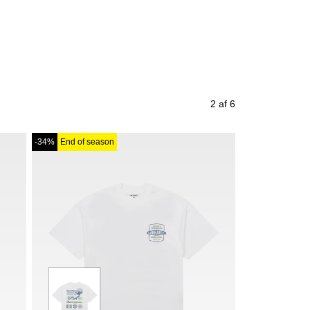
2 af 6
-34%
End of season