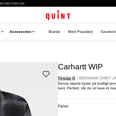
ED KØB OVER 499,-
s
Accessories
Brands
Mest Populære
Gavekort
Carhartt WIP
Regular fit
/
BRENNAN SHIRT J
Denne skjorte byder på kraftigt tern
kant. Perfekt, når du vil have et mar
Farve: