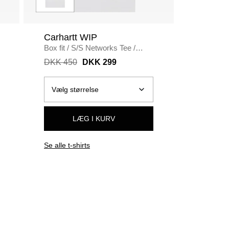
Carhartt WIP
Carhar
Box fit
/
S/S Networks Tee
/
Loose fit
WHITE
RINSED
DKK 450
DKK 299
DKK 80
LÆG I KURV
Se alle t-shirts
Se alle j