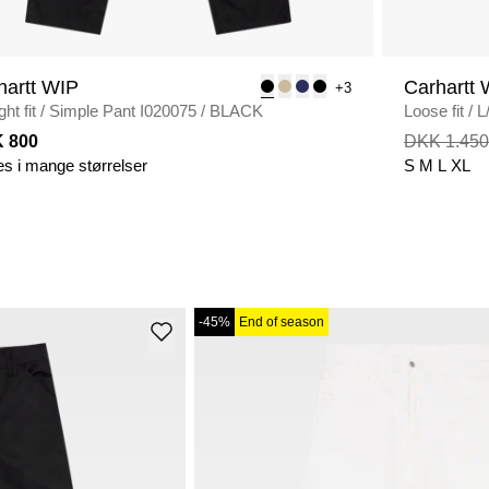
hartt WIP
Carhartt 
+3
ght fit
/
Simple Pant I020075
/
BLACK
Loose fit
/
L
 800
DKK 1.450
es i mange størrelser
S
M
L
XL
-45%
End of season