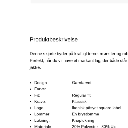
Produktbeskrivelse
Denne skjorte byder på kraftigt ternet mønster og robu
Perfekt, når du vil have et markant lag, der både stå
jakke.
Design:
Garnfarvet
Farve:
Fit:
Regular fit
Krave:
Klassisk
Logo:
Ikonisk påsyet square label
Lommer:
En brystlomme
Lukning:
Knaplukning
Materiale:
20% Polyester
, 80% Uld