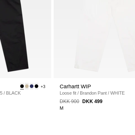
Carhartt WIP
+3
75
/
BLACK
Loose fit
/
Brandon Pant
/
WHITE
DKK 900
DKK 499
M