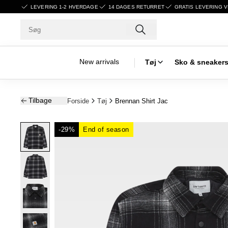
LEVERING 1-2 HVERDAGE
14 DAGES RETURRET
GRATIS LEVERING V
New arrivals
Tøj
Sko & sneaker
Tilbage
Forside
Tøj
Brennan Shirt Jac
-29%
End of season