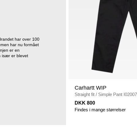
Brandet har over 100
øj, men har nu formået
injen er en
 især er blevet
Carhartt WIP
Straight fit
/
Simple Pant I0200
DKK 800
Findes i mange størrelser