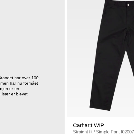
Brandet har over 100
øj, men har nu formået
injen er en
 især er blevet
Carhartt WIP
Straight fit
/
Simple Pant I0200