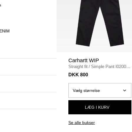
e
DENIM
Carhartt WIP
Straight fit
/
Simple Pant I020075
/
BLACK
DKK 800
LÆG I KURV
Se alle bukser