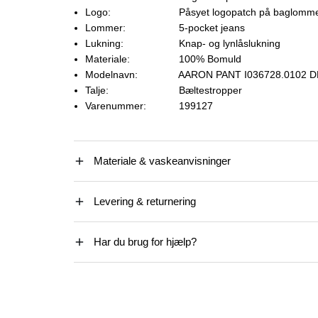
Logo:
Påsyet logopatch på baglomm
Lommer:
5-pocket jeans
Lukning:
Knap- og lynlåslukning
Materiale:
100% Bomuld
Modelnavn:
AARON PANT I036728.0102 
Talje:
Bæltestropper
Varenummer:
199127
Materiale & vaskeanvisninger
Levering & returnering
Har du brug for hjælp?