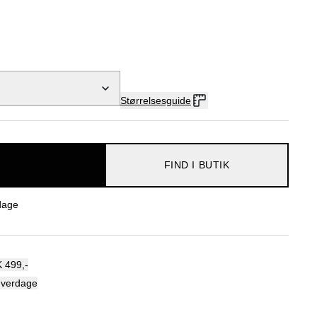
Størrelsesguide
FIND I BUTIK
dage
 499,-
hverdage