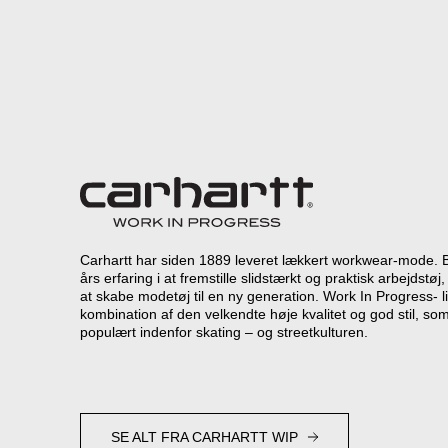
Carhartt har siden 1889 leveret lækkert workwear-mode. 
års erfaring i at fremstille slidstærkt og praktisk arbejdst
at skabe modetøj til en ny generation. Work In Progress- l
kombination af den velkendte høje kvalitet og god stil, som
populært indenfor skating – og streetkulturen.
SE ALT FRA CARHARTT WIP