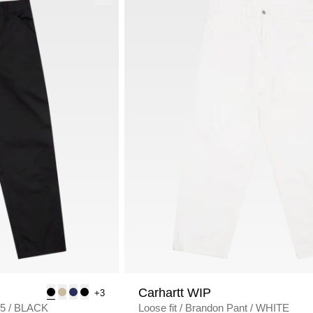
Carhartt WIP
+3
75
/
BLACK
Loose fit
/
Brandon Pant
/
WHITE