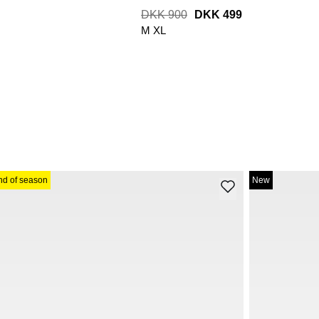
DKK 900
DKK 499
M
XL
nd of season
New