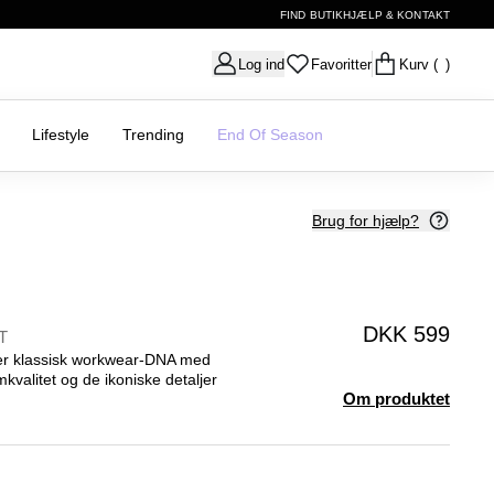
FIND BUTIK
HJÆLP & KONTAKT
Log ind
Favoritter
Kurv
( )
Lifestyle
Trending
End Of Season
Brug for hjælp?
DKK 599
T
er klassisk workwear-DNA med
valitet og de ikoniske detaljer
Om produktet