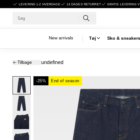
LEVERING 1-2 HVERDAGE
14 DAGES RETURRET
GRATIS LEVERING V
New arrivals
Tøj
Sko & sneaker
Tilbage
undefined
-25%
End of season