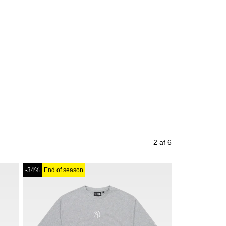
2 af 6
-34%
End of season
-43%
End of se