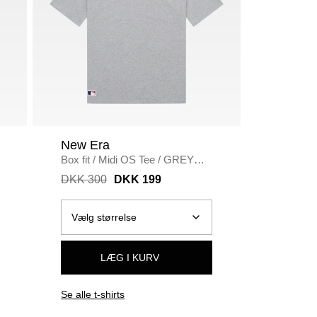
New Era
Carhar
Box fit
/
Midi OS Tee
/
GREY
Regular fi
MELANGE
Shirt I03
DKK 300
DKK 199
DKK 35
LÆG I KURV
Se alle t-shirts
Se alle t-