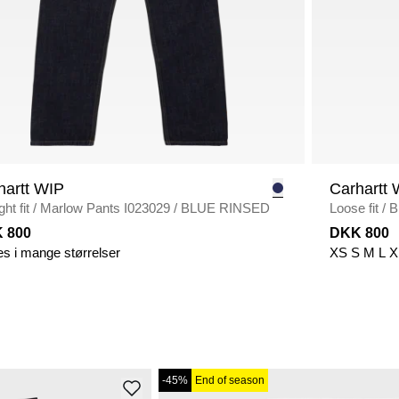
hartt WIP
Carhartt 
ght fit
/
Marlow Pants I023029
/
BLUE RINSED
Loose fit
/
B
 800
DKK 800
es i mange størrelser
XS
S
M
L
X
-45%
End of season