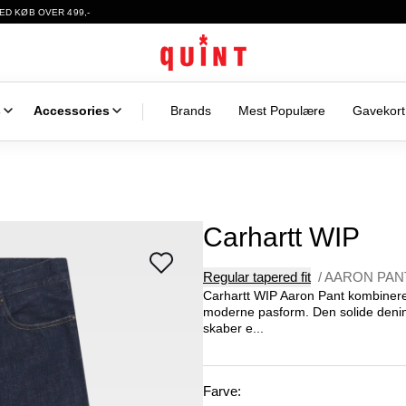
ED KØB OVER 499,-
s
Accessories
Brands
Mest Populære
Gavekort
Carhartt WIP
Regular tapered fit
/
AARON PAN
Carhartt WIP Aaron Pant kombiner
moderne pasform. Den solide denimk
skaber e...
Farve: