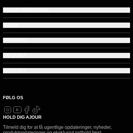
ONLINE RÅDGIVNING
HJÆLP
SHOPPING
OM QUINT
MIT QUINT
FØLG OS
HOLD DIG AJOUR
Tilmeld dig for at få ugentlige opdateringer, nyheder,
produktopdateringer og eksklusivt indhold først.