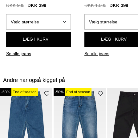
I022947.012Y
/
BLUE ONE WASH
DENIM
/
BLUE STONE WAS
DKK 900
DKK 399
DKK 1.000
DKK 399
LÆG I KURV
LÆG I KURV
Se alle jeans
Se alle jeans
Andre har også kigget på
-60%
End of season
-50%
End of season