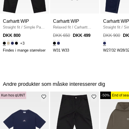
Carhartt WIP
Carhartt WIP
Carhartt WI
Straight fit
/
Simple Pant
Relaxed fit
/
Carhartt
Straight fit
/
Si
I020075
/
BLACK
Simple Shorts
/
BLACK
I022947.012Y
/
DKK 800
DKK 650
DKK 499
DKK 900
DK
ONE WASH
+3
Findes i mange størrelser
W31
W33
W27/32
W28/3
Andre produkter som måske interesserer dig
Kun hos qUINT
-50%
End of se