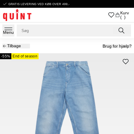
GRATIS LEVERING VED KØB OVER 499,-
Kurv
( )
Menu
Tilbage
Brug for hjælp?
-55%
End of season