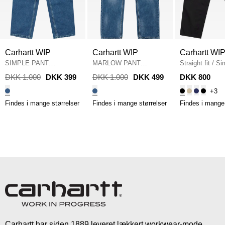
Carhartt WIP
Carhartt WIP
Carhartt WI
SIMPLE PANT
MARLOW PANT
Straight fit
/
Si
I022947.0106 DENIM
/
I023029.01WJ DENIM
/
I020075
/
BLA
DKK 1.000
DKK 399
DKK 1.000
DKK 499
DKK 800
BLUE STONE WASH
BLUE WORN
+3
BLEACHED
Findes i mange størrelser
Findes i mange størrelser
Findes i mange 
Carhartt har siden 1889 leveret lækkert workwear-mode.