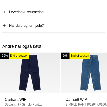
Levering & returnering
Har du brug for hjælp?
Andre har også købt
-56%
End of season
-60%
End of season
Carhartt WIP
Carhartt WIP
Straight fit
/
Simple Pant
SIMPLE PANT I022947.0106