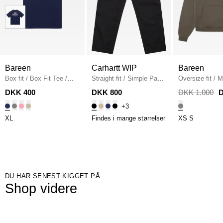
Bareen
Carhartt WIP
Bareen
Box fit
/
Box Fit Tee
/
Straight fit
/
Simple Pant
Oversize fit
/
M
NAVY
I020075
/
BLACK
Hoodie
/
STON
DKK 400
DKK 800
DKK 1.000
D
+3
XL
Findes i mange størrelser
XS
S
DU HAR SENEST KIGGET PÅ
Shop videre