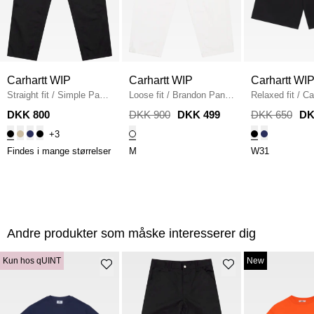
Carhartt WIP
Carhartt WIP
Carhartt WI
Straight fit
/
Simple Pant
Loose fit
/
Brandon Pant
/
Relaxed fit
/
Ca
I020075
/
BLACK
WHITE
Simple Shorts
/
DKK 800
DKK 900
DKK 499
DKK 650
DK
+3
Findes i mange størrelser
M
W31
Andre produkter som måske interesserer dig
Kun hos qUINT
New