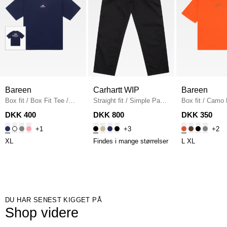
Bareen
Carhartt WIP
Bareen
Box fit
/
Box Fit Tee
/
Straight fit
/
Simple Pant
Box fit
/
Camo 
NAVY
I020075
/
BLACK
Fit T-shirt
/
OR
DKK 400
DKK 800
DKK 350
+1
+3
+2
XL
Findes i mange størrelser
L
XL
DU HAR SENEST KIGGET PÅ
Shop videre