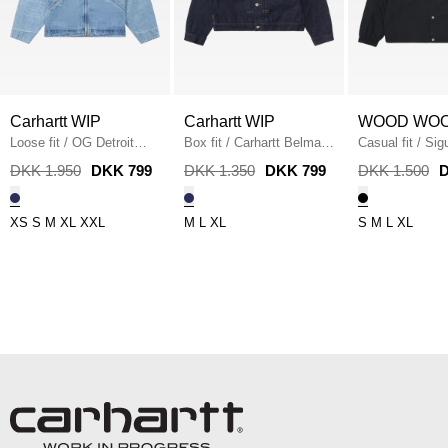
Carhartt WIP
Carhartt WIP
WOOD WO
Loose fit
/
OG Detroit
Box fit
/
Carhartt Belmar
Casual fit
/
Sig
Jakke
/
BLUE
Jacket
/
BLUE RINSED
BLACK
DKK 1.950
DKK 799
DKK 1.350
DKK 799
DKK 1.500
D
XS
S
M
XL
XXL
M
L
XL
S
M
L
XL