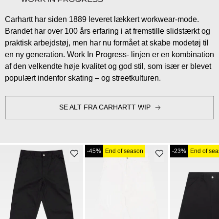
Carhartt har siden 1889 leveret lækkert workwear-mode.
Brandet har over 100 års erfaring i at fremstille slidstærkt og
praktisk arbejdstøj, men har nu formået at skabe modetøj til
en ny generation. Work In Progress- linjen er en kombination
af den velkendte høje kvalitet og god stil, som især er blevet
populært indenfor skating – og streetkulturen.
SE ALT FRA CARHARTT WIP
-45%
End of season
-23%
End of se