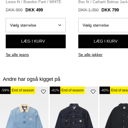
Loose fit
/
Brandon Pant
/
WHITE
Box fit
/
Carhartt Belmar Jack
BLUE RINSED
DKK 900
DKK 499
DKK 1.350
DKK 799
LÆG I KURV
LÆG I KURV
Se alle jeans
Se alle jakker
Andre har også kigget på
-59%
End of season
-41%
End of season
-40%
End of se