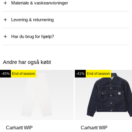
Materiale & vaskeanvisninger
Levering & returnering
Har du brug for hjælp?
Andre har også købt
-45%
End of season
-41%
End of season
Carhartt WIP
Carhartt WIP