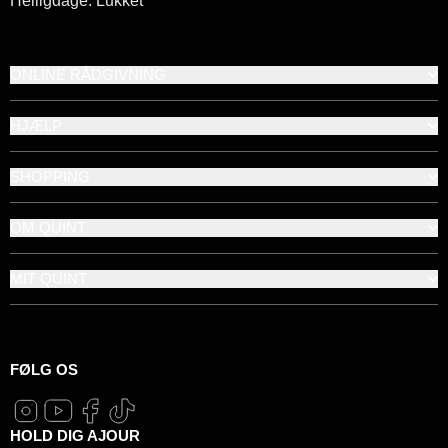
Helligdage: Lukket
ONLINE RÅDGIVNING
HJÆLP
SHOPPING
OM QUINT
MIT QUINT
FØLG OS
HOLD DIG AJOUR