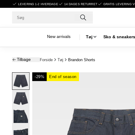
LEVERING 1-2 HVERDAGE
14 DAGES RETURRET
GRATIS LEVERING V
New arrivals
Tøj
Sko & sneaker
Tilbage
Forside
Tøj
Brandon Shorts
-29%
End of season