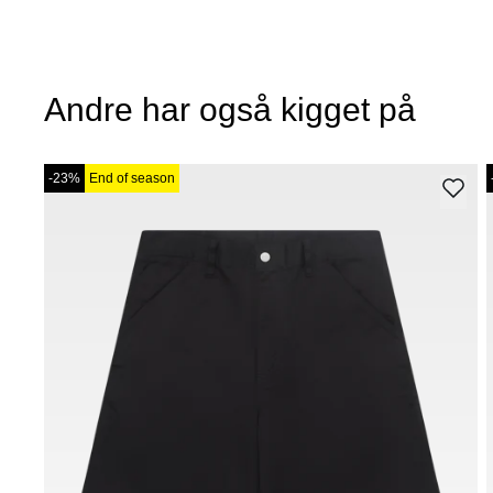
Andre har også kigget på
-23%
End of season