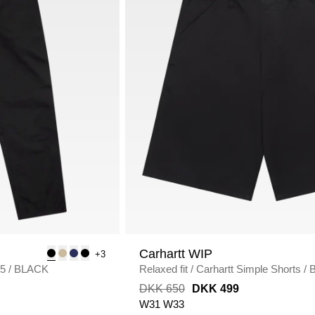
Carhartt WIP
+3
75
/
BLACK
Relaxed fit
/
Carhartt Simple Shorts
/
DKK 650
DKK 499
W31
W33