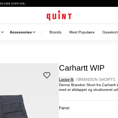
ED KØB OVER 499,-
s
Accessories
Brands
Mest Populære
Gavekort
Carhartt WIP
Loose fit
/
BRANDON SHORTS
Denne Brandon Short fra Carhartt WI
med et afslappet og struktureret udt
Farve: