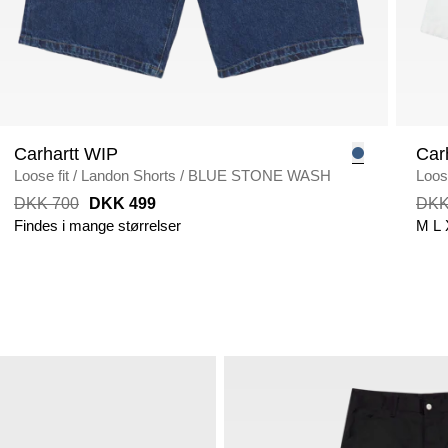
Carhartt WIP
Car
Loose fit
/
Landon Shorts
/
BLUE STONE WASH
Loose
DKK 700
DKK 499
DKK
Findes i mange størrelser
M
L