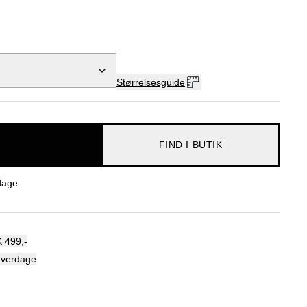
Størrelsesguide
FIND I BUTIK
dage
 499,-
hverdage