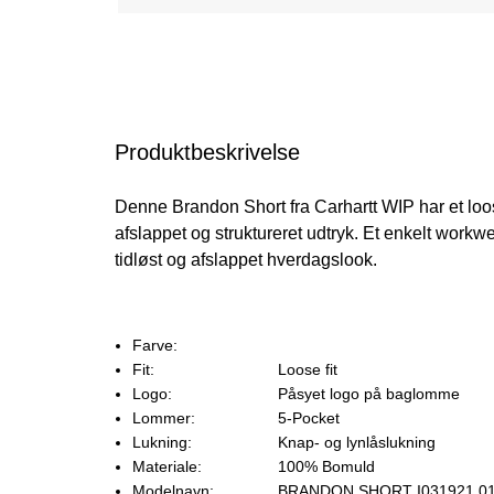
Produktbeskrivelse
Denne Brandon Short fra Carhartt WIP har et loose
afslappet og struktureret udtryk. Et enkelt workwe
tidløst og afslappet hverdagslook.
Farve:
Fit:
Loose fit
Logo:
Påsyet logo på baglomme
Lommer:
5-Pocket
Lukning:
Knap- og lynlåslukning
Materiale:
100% Bomuld
Modelnavn:
BRANDON SHORT I031921.0