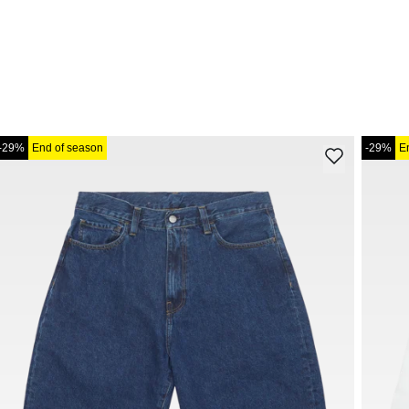
-29%
End of season
-29%
E