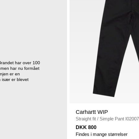
Brandet har over 100
øj, men har nu formået
injen er en
 især er blevet
Carhartt WIP
Straight fit
/
Simple Pant I0200
DKK 800
Findes i mange størrelser