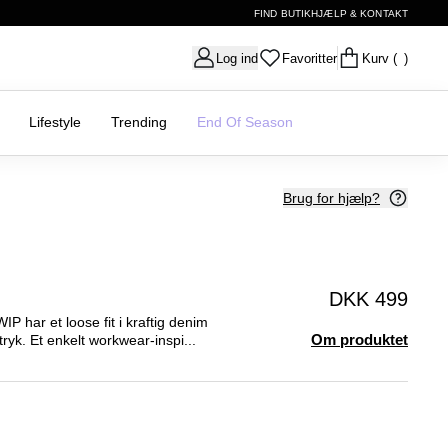
FIND BUTIK
HJÆLP & KONTAKT
Log ind
Favoritter
Kurv
( )
Lifestyle
Trending
End Of Season
Brug for hjælp?
DKK 499
P har et loose fit i kraftig denim
Om produktet
ryk. Et enkelt workwear-inspi...