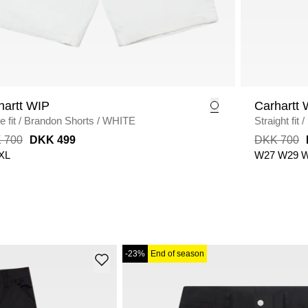
hartt WIP
Carhartt 
 fit
/
Brandon Shorts
/
WHITE
Straight fit
/
WASHED
 700
DKK 499
DKK 700
XL
W27
W29
W
-23%
End of season