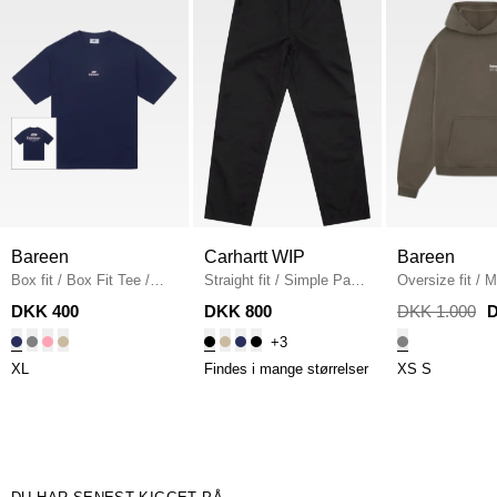
Bareen
Carhartt WIP
Bareen
Box fit
/
Box Fit Tee
/
Straight fit
/
Simple Pant
Oversize fit
/
M
NAVY
I020075
/
BLACK
Hoodie
/
STON
DKK 400
DKK 800
DKK 1.000
D
+3
XL
Findes i mange størrelser
XS
S