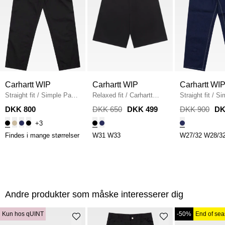
Carhartt WIP
Carhartt WIP
Carhartt WI
Straight fit
/
Simple Pant
Relaxed fit
/
Carhartt
Straight fit
/
Si
I020075
/
BLACK
Simple Shorts
/
BLACK
I022947.012Y
/
DKK 800
DKK 650
DKK 499
DKK 900
DK
ONE WASH
+3
Findes i mange størrelser
W31
W33
W27/32
W28/3
Andre produkter som måske interesserer dig
Kun hos qUINT
-50%
End of se