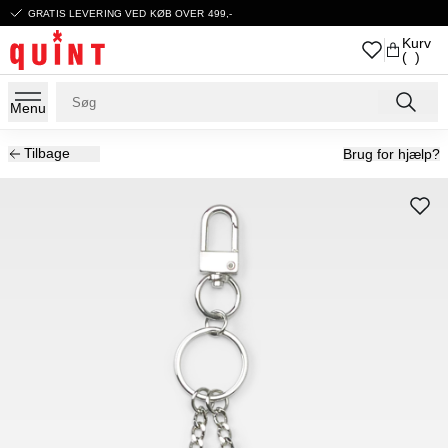
GRATIS LEVERING VED KØB OVER 499,-
Kurv
( )
Menu
Tilbage
Brug for hjælp?