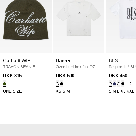
Carhartt WIP
Bareen
BLS
TRAVON BEANIE
Oversized box fit
/
OZ
Regular fit
/
BL
I036811 HUER
/
Box Fit T-shirt
/
WHITE
Northsea Capita
DKK 315
DKK 500
DKK 450
CYPRESS
WHITE/BLACK
+2
ONE SIZE
XS
S
M
S
M
L
XL
XXL