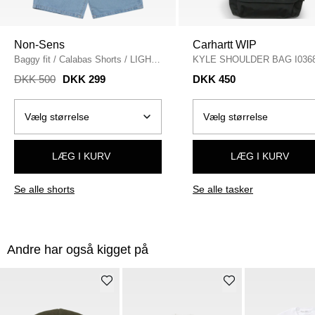
Non-Sens
Carhartt WIP
Baggy fit
/
Calabas Shorts
/
LIGHT
KYLE SHOULDER BAG I036
BLUE
BAGS
/
BLACK
DKK 500
DKK 299
DKK 450
LÆG I KURV
LÆG I KURV
Se alle shorts
Se alle tasker
Andre har også kigget på