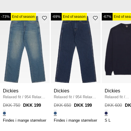
-73%
End of season
-69%
End of season
-67%
End of se
Dickies
Dickies
Dickies
Relaxed fit
/
954 Relaxed
Relaxed fit
/
954 Relaxed
Relaxed fit
/
Jeans
/
DENIM
Jeans
/
DENIM
Summderdale S
DKK 750
DKK 199
DKK 650
DKK 199
DKK 600
DK
NAVY
Findes i mange størrelser
Findes i mange størrelser
S
L