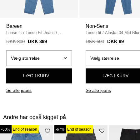
Bareen
Non-Sens
Loose fit
/
Loose Fit Jeans
/
Loose fit
/
Alaska 04 Mid Blu
WASHED BLUE
Jeans
/
BLÅ
DKK 800
DKK 399
DKK 600
DKK 99
LÆG I KURV
LÆG I KURV
Se alle jeans
Se alle jeans
Andre har også kigget på
-50%
End of season
-67%
End of season