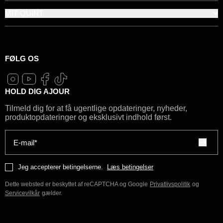
MIT QUINT
FØLG OS
HOLD DIG AJOUR
Tilmeld dig for at få ugentlige opdateringer, nyheder,
produktopdateringer og eksklusivt indhold først.
E-mail*
Jeg accepterer betingelserne.
Læs betingelser
Dette websted er beskyttet af reCAPTCHA og Google
Privatlivspolitik
og
Servicevilkår
gælder.