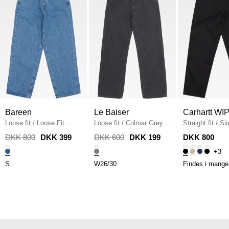
Bareen
Le Baiser
Carhartt WI
Loose fit
/
Loose Fit
Loose fit
/
Colmar Grey
Straight fit
/
Si
Jeans
/
WASHED BLUE
Jeans
/
GRÅ
I020075
/
BLA
DKK 800
DKK 399
DKK 600
DKK 199
DKK 800
+3
S
W26/30
Findes i mange 