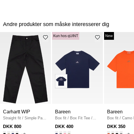
Andre produkter som måske interesserer dig
Kun hos qUINT
New
Carhartt WIP
Bareen
Bareen
Straight fit
/
Simple Pant
Box fit
/
Box Fit Tee
/
Box fit
/
Camo 
I020075
/
BLACK
NAVY
Fit T-shirt
/
OR
DKK 800
DKK 400
DKK 350