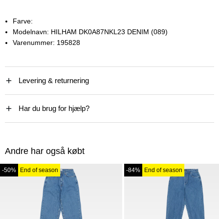
Farve:
Modelnavn:
HILHAM DK0A87NKL23 DENIM (089)
Varenummer:
195828
Levering & returnering
Har du brug for hjælp?
Andre har også købt
-50%
End of season
-84%
End of season