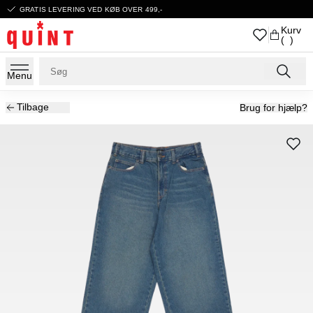
GRATIS LEVERING VED KØB OVER 499,-
Kurv
( )
Menu
Tilbage
Brug for hjælp?