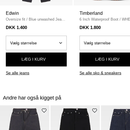
Edwin
Timberland
Oversize fit
/
Blue unwashed Jeans
6 Inch Waterproof Boot
/
WHE
/
BLUE UNWASHED
DKK 1.400
DKK 1.800
LÆG I KURV
LÆG I KURV
Se alle jeans
Se alle sko & sneakers
Andre har også kigget på