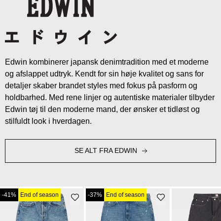
Edwin kombinerer japansk denimtradition med et moderne
og afslappet udtryk. Kendt for sin høje kvalitet og sans for
detaljer skaber brandet styles med fokus på pasform og
holdbarhed. Med rene linjer og autentiske materialer tilbyder
Edwin tøj til den moderne mand, der ønsker et tidløst og
stilfuldt look i hverdagen.
SE ALT FRA EDWIN
-41%
End of season
-37%
End of season