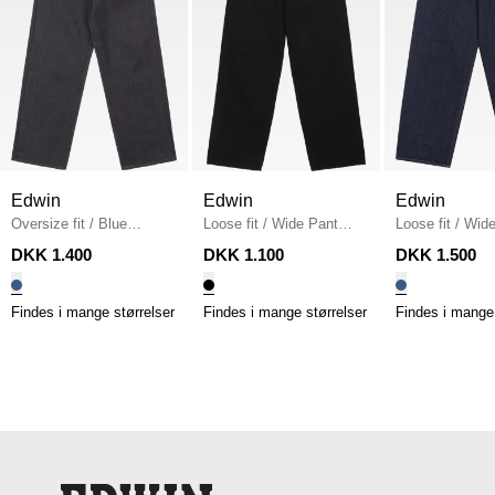
Edwin
Edwin
Edwin
Oversize fit
/
Blue
Loose fit
/
Wide Pant
Loose fit
/
Wide
unwashed Jeans
/
BLUE
I035105.89.99
/
BLACK
RINSED
DKK 1.400
DKK 1.100
DKK 1.500
UNWASHED
UNWASHED
Findes i mange størrelser
Findes i mange størrelser
Findes i mange 