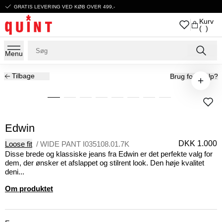
GRATIS LEVERING VED KØB OVER 499,-
Kurv
( )
Menu
Tilbage
Brug for hjælp?
Edwin
DKK 1.000
Loose fit
/
WIDE PANT I035108.01.7K
Disse brede og klassiske jeans fra Edwin er det perfekte valg for
dem, der ønsker et afslappet og stilrent look. Den høje kvalitet
deni...
Om produktet