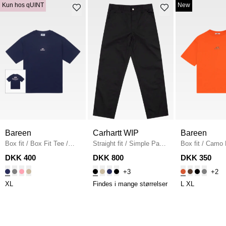
Kun hos qUINT
New
Bareen
Carhartt WIP
Bareen
Box fit
/
Box Fit Tee
/
Straight fit
/
Simple Pant
Box fit
/
Camo 
NAVY
I020075
/
BLACK
Fit T-shirt
/
OR
DKK 400
DKK 800
DKK 350
+3
+2
XL
Findes i mange størrelser
L
XL