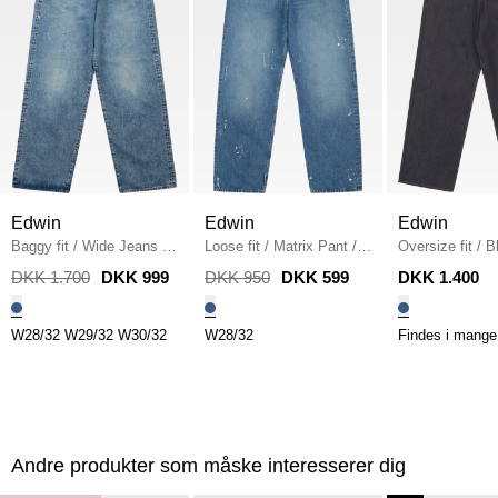
Edwin
Edwin
Edwin
Baggy fit
/
Wide Jeans
/
Loose fit
/
Matrix Pant
/
Oversize fit
/
B
MID USED WASH
BLUE WALLER WASH
unwashed Jea
DKK 1.700
DKK 999
DKK 950
DKK 599
DKK 1.400
UNWASHED
W28/32
W29/32
W30/32
W28/32
Findes i mange 
Andre produkter som måske interesserer dig