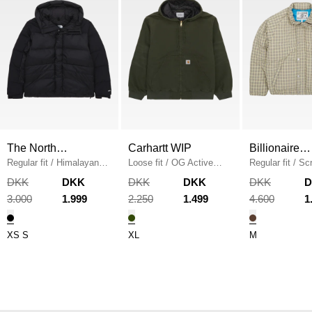
The North
Carhartt WIP
Billionaire
Face
Regular fit
/
Himalayan
Loose fit
/
OG Active
Boys Club
Regular fit
/
Sc
Down Parka
/
BLACK
Jacket
/
OLIVE STONE
Puffer Jacket
/
DKK
DKK
DKK
DKK
DKK
3.000
1.999
2.250
1.499
4.600
1
XS
S
XL
M