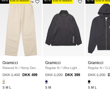
-64%
End of season
-67%
End of season
-67%
End of se
Gramicci
Gramicci
Gramicci
Relaxed fit
/
Hemp Denim
Regular fit
/
Ultra Light
Regular fit
/
G-
Pant
/
SAND
Packable Jakke
/
Hoodie
/
BLAC
DKK 1.400
DKK 499
DKK 1.200
DKK 399
DKK 1.200
D
MIDNIGHT
S
M
L
S
M
S
M
L