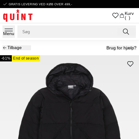
GRATIS LEVERING VED KØB OVER 499,-
Kurv
( )
Menu
Tilbage
Brug for hjælp?
-61%
End of season