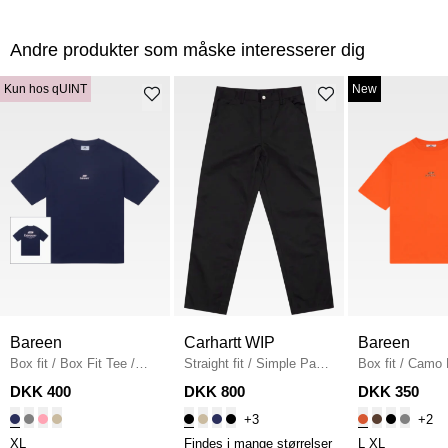
Andre produkter som måske interesserer dig
Kun hos qUINT
New
Bareen
Carhartt WIP
Bareen
Box fit
/
Box Fit Tee
/
Straight fit
/
Simple Pant
Box fit
/
Camo 
NAVY
I020075
/
BLACK
Fit T-shirt
/
OR
DKK 400
DKK 800
DKK 350
+3
+2
XL
Findes i mange størrelser
L
XL