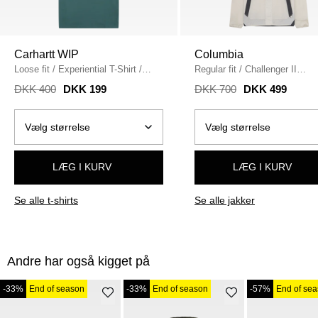
Carhartt WIP
Columbia
Loose fit
/
Experiential T-Shirt
/
Regular fit
/
Challenger II
SILVER PINE
Windbreaker
/
STONE
DKK 400
DKK 199
DKK 700
DKK 499
LÆG I KURV
LÆG I KURV
Se alle t-shirts
Se alle jakker
Andre har også kigget på
-33%
End of season
-33%
End of season
-57%
End of se