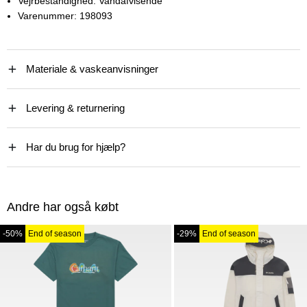
Vejrbestandighed:
Vandafvisende
Varenummer:
198093
Materiale & vaskeanvisninger
Levering & returnering
Har du brug for hjælp?
Andre har også købt
-50%
End of season
-29%
End of season