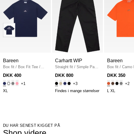
Bareen
Carhartt WIP
Bareen
Box fit
/
Box Fit Tee
/
Straight fit
/
Simple Pant
Box fit
/
Camo 
NAVY
I020075
/
BLACK
Fit T-shirt
/
OR
DKK 400
DKK 800
DKK 350
+1
+3
+2
XL
Findes i mange størrelser
L
XL
DU HAR SENEST KIGGET PÅ
Shop videre