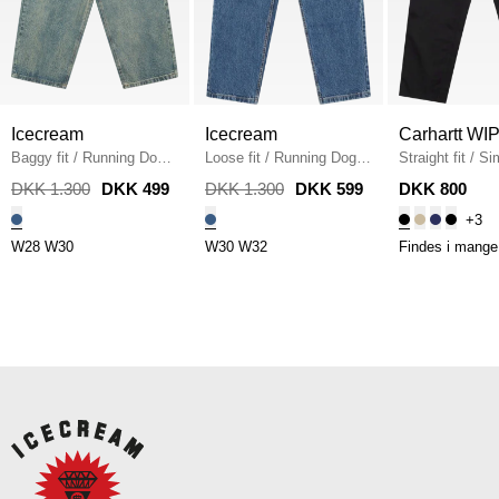
Icecream
Icecream
Carhartt WI
Baggy fit
/
Running Dog
Loose fit
/
Running Dog
Straight fit
/
Si
Triple Scoop
/
VINTAGE
Double Scoop Jeans
/
I020075
/
BLA
DKK 1.300
DKK 499
DKK 1.300
DKK 599
DKK 800
MID BLUE
BLUE WASH
+3
W28
W30
W30
W32
Findes i mange 