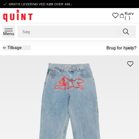
GRATIS LEVERING VED KØB OVER 499,-
Kurv
( )
Menu
Tilbage
Brug for hjælp?