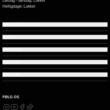
Lørdag - søndag: Lukket
Helligdage: Lukket
ONLINE RÅDGIVNING
HJÆLP
SHOPPING
OM QUINT
MIT QUINT
FØLG OS