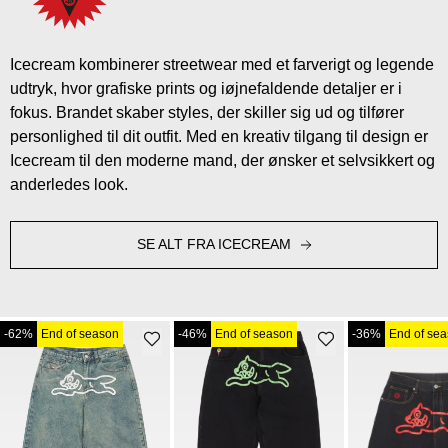
Icecream kombinerer streetwear med et farverigt og legende
udtryk, hvor grafiske prints og iøjnefaldende detaljer er i
fokus. Brandet skaber styles, der skiller sig ud og tilfører
personlighed til dit outfit. Med en kreativ tilgang til design er
Icecream til den moderne mand, der ønsker et selvsikkert og
anderledes look.
SE ALT FRA ICECREAM
-62%
End of season
-46%
End of season
-36%
End of se