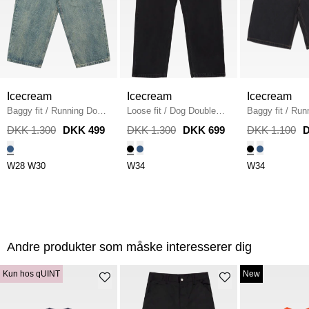
Icecream
Icecream
Icecream
Baggy fit
/
Running Dog
Loose fit
/
Dog Double
Baggy fit
/
Run
Triple Scoop
/
VINTAGE
Scoop Pant
/
BLACK
Shorts
/
BLAC
DKK 1.300
DKK 499
DKK 1.300
DKK 699
DKK 1.100
D
MID BLUE
W28
W30
W34
W34
Andre produkter som måske interesserer dig
Kun hos qUINT
New