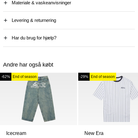
Materiale & vaskeanvisninger
Levering & returnering
Har du brug for hjælp?
Andre har også købt
-62%
End of season
-29%
End of season
Icecream
New Era