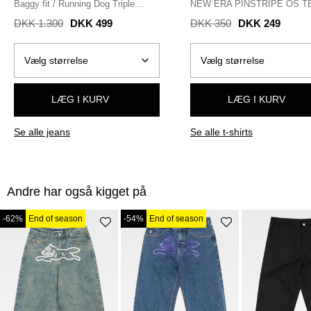
Baggy fit
/
Running Dog Triple
NEW ERA PINSTRIPE OS T
Scoop
/
VINTAGE MID BLUE
60856
/
HVID
DKK 1.300
DKK 499
DKK 350
DKK 249
LÆG I KURV
LÆG I KURV
Se alle jeans
Se alle t-shirts
Andre har også kigget på
-62%
End of season
-54%
End of season