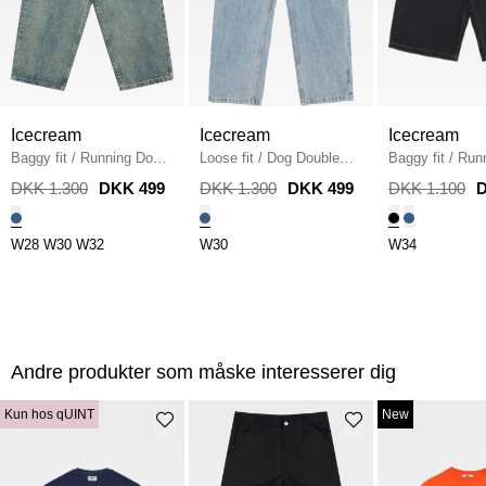
Icecream
Icecream
Icecream
Baggy fit
/
Running Dog
Loose fit
/
Dog Double
Baggy fit
/
Run
Triple Scoop
/
VINTAGE
Scoop Pant
/
DENIM
Shorts
/
BLAC
DKK 1.300
DKK 499
DKK 1.300
DKK 499
DKK 1.100
D
MID BLUE
W28
W30
W32
W30
W34
Andre produkter som måske interesserer dig
Kun hos qUINT
New