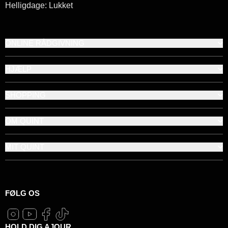
Helligdage: Lukket
ONLINE RÅDGIVNING
HJÆLP
SHOPPING
OM QUINT
MIT QUINT
FØLG OS
HOLD DIG AJOUR