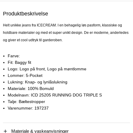
Produktbeskrivelse
Helt unikke jeans fra ICECREAM. I en behagelig løs pasform, klassiske og
holdbare materialer og med et super unikt design. De er moderne, anderledes
og giver et cool udtryk til garderoben.
Farve:
Fit:
Baggy fit
Logo:
Logo på front, Logo på møntlomme
Lommer:
5-Pocket
Lukning:
Knap- og lynlåslukning
Materiale:
100% Bomuld
Modelnavn:
ICD 25205 RUNNING DOG TRIPLE S
Talje:
Bæltestropper
Varenummer:
197237
Materiale & vaskeanvisninger