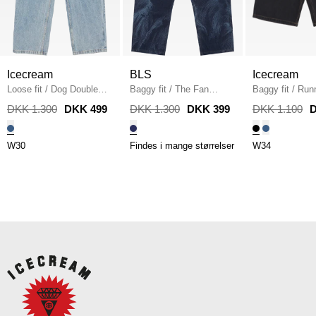
Icecream
BLS
Icecream
Loose fit
/
Dog Double
Baggy fit
/
The Fan
Baggy fit
/
Run
Scoop Pant
/
DENIM
Jeans
/
DARK BLUE
Shorts
/
BLAC
DKK 1.300
DKK 499
DKK 1.300
DKK 399
DKK 1.100
D
W30
Findes i mange størrelser
W34