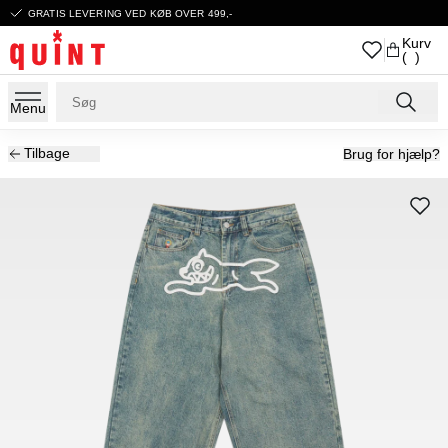
GRATIS LEVERING VED KØB OVER 499,-
Kurv
( )
Menu
Tilbage
Brug for hjælp?