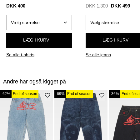
DENIM
DKK 400
DKK 1.300
DKK 499
LÆG I KURV
LÆG I KURV
Se alle t-shirts
Se alle jeans
Andre har også kigget på
-62%
End of season
-69%
End of season
-36%
End of se