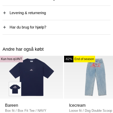
Levering & returnering
Har du brug for hjælp?
Andre har også købt
Kun hos qUINT
-62%
End of season
Bareen
Icecream
Box fit
/
Box Fit Tee
/
NAVY
Loose fit
/
Dog Double Scoop