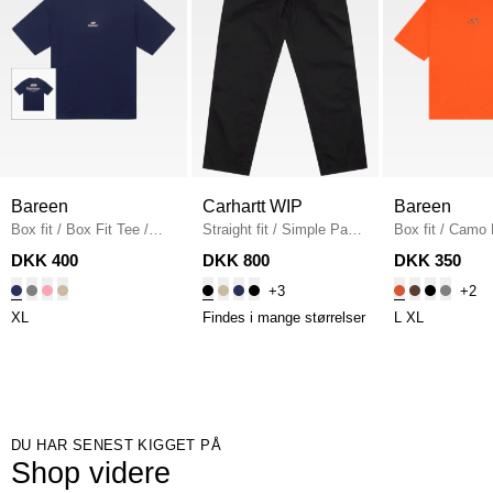
Bareen
Carhartt WIP
Bareen
Box fit
/
Box Fit Tee
/
Straight fit
/
Simple Pant
Box fit
/
Camo 
NAVY
I020075
/
BLACK
Fit T-shirt
/
OR
DKK 400
DKK 800
DKK 350
+3
+2
XL
Findes i mange størrelser
L
XL
DU HAR SENEST KIGGET PÅ
Shop videre