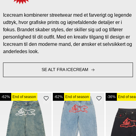
Icecream kombinerer streetwear med et farverigt og legende
udtryk, hvor grafiske prints og iøjnefaldende detaljer er i
fokus. Brandet skaber styles, der skiller sig ud og tilfører
personlighed til dit outfit. Med en kreativ tilgang til design er
Icecream til den moderne mand, der ønsker et selvsikkert og
anderledes look.
SE ALT FRA ICECREAM
-62%
End of season
-62%
End of season
-36%
End of se