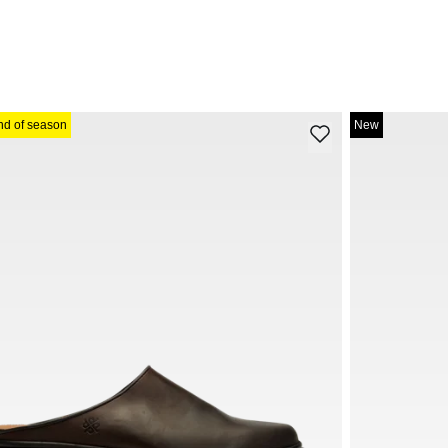
nd of season
New