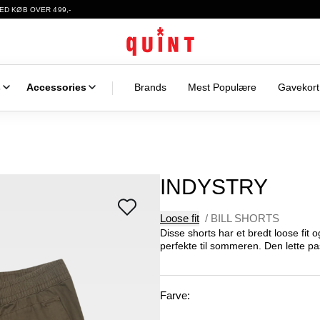
ED KØB OVER 499,-
s
Accessories
Brands
Mest Populære
Gavekort
INDYSTRY
Loose fit
/
BILL SHORTS
Disse shorts har et bredt loose fit 
perfekte til sommeren. Den lette pas
Farve: