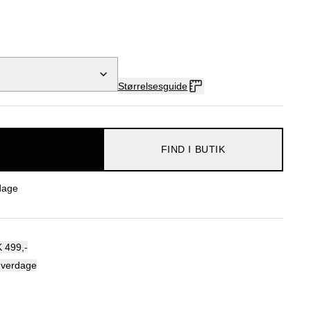
Størrelsesguide
FIND I BUTIK
dage
 499,-
hverdage