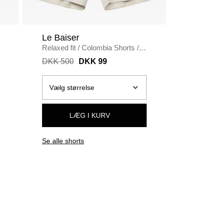
Le Baiser
Non-Se
Relaxed fit
/
Colombia Shorts
/
Baggy fit
SAND
LIGHT 
DKK 500
DKK 99
DKK 50
LÆG I KURV
Se alle shorts
Se alle s