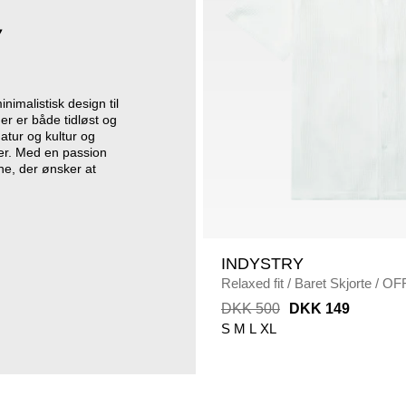
imalistisk design til
der er både tidløst og
atur og kultur og
ter. Med en passion
ne, der ønsker at
INDYSTRY
Relaxed fit
/
Baret Skjorte
/
OF
DKK 500
DKK 149
S
M
L
XL