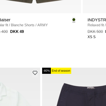
Baiser
INDYST
ar fit
/
Blanche Shorts
/
ARMY
Relaxed fit
/
 400
DKK 49
DKK 500
XS
S
-80%
End of season