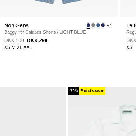
Non-Sens
Le 
+1
Baggy fit
/
Calabas Shorts
/
LIGHT BLUE
Regul
DKK 500
DKK 299
DKK
XS
M
XL
XXL
XS
-70%
End of season