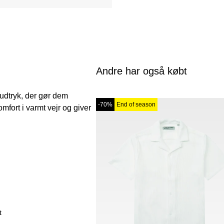
Andre har også købt
t udtryk, der gør dem
-70%
End of season
mfort i varmt vejr og giver
t