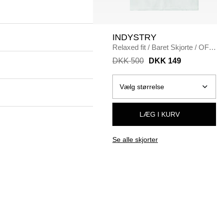
INDYSTRY
Relaxed fit
/
Baret Skjorte
/
OFF
WHITE
DKK 500
DKK 149
LÆG I KURV
Se alle skjorter