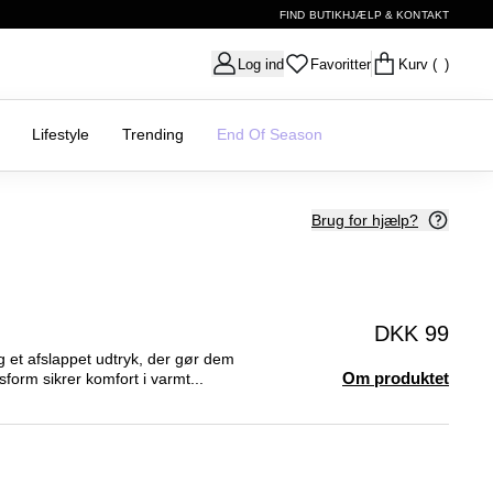
FIND BUTIK
HJÆLP & KONTAKT
Log ind
Favoritter
Kurv
( )
Lifestyle
Trending
End Of Season
Brug for hjælp?
DKK 99
og et afslappet udtryk, der gør dem
Om produktet
form sikrer komfort i varmt...