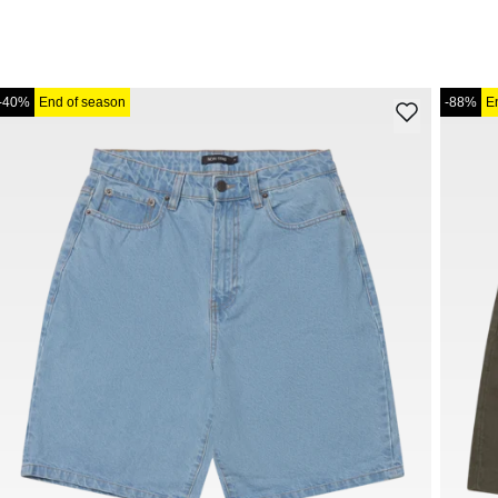
-40%
End of season
-88%
E