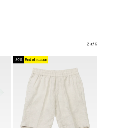
2 af 6
-80%
End of season
-40%
End of se