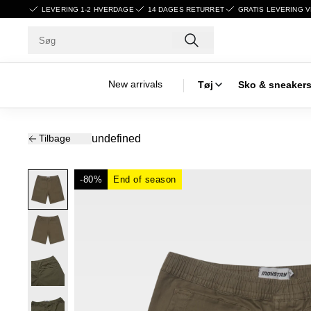
LEVERING 1-2 HVERDAGE
14 DAGES RETURRET
GRATIS LEVERING V
New arrivals
Tøj
Sko & sneaker
Tilbage
undefined
-80%
End of season