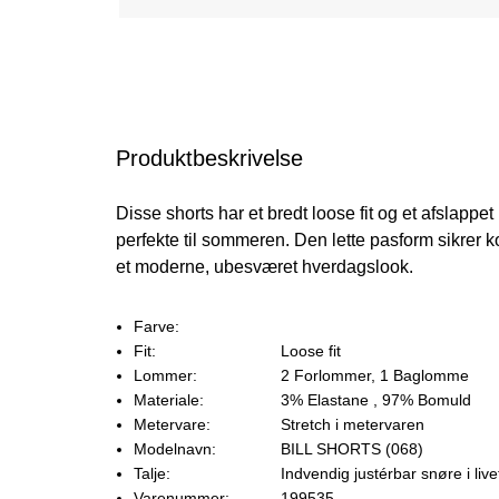
Produktbeskrivelse
Disse shorts har et bredt loose fit og et afslappe
perfekte til sommeren. Den lette pasform sikrer ko
et moderne, ubesværet hverdagslook.
Farve:
Fit:
Loose fit
Lommer:
2 Forlommer, 1 Baglomme
Materiale:
3% Elastane
, 97% Bomuld
Metervare:
Stretch i metervaren
Modelnavn:
BILL SHORTS (068)
Talje:
Indvendig justérbar snøre i live
Varenummer:
199535