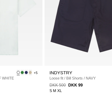
INDYSTRY
+5
F WHITE
Loose fit
/
Bill Shorts
/
NAVY
DKK 500
DKK 99
S
M
XL