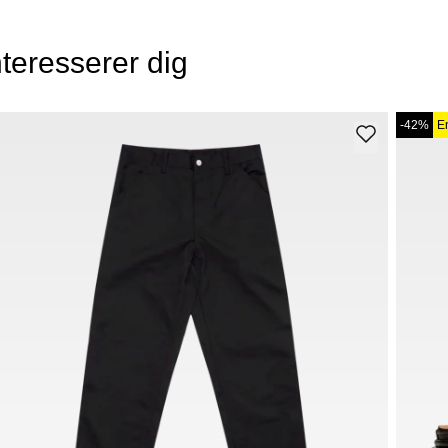
teresserer dig
-42%
E