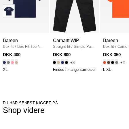
Bareen
Carhartt WIP
Bareen
Box fit
/
Box Fit Tee
/
Straight fit
/
Simple Pant
Box fit
/
Camo 
NAVY
I020075
/
BLACK
Fit T-shirt
/
OR
DKK 400
DKK 800
DKK 350
+3
+2
XL
Findes i mange størrelser
L
XL
DU HAR SENEST KIGGET PÅ
Shop videre