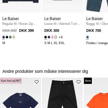
Le Baiser
Le Baiser
Le Baiser
Regular fit
/
Boran Zip
Loose fit
/
Admiral T-shirt
Baggy fit
/
Olym
Shirt
/
NAVY
/
BLACK/WHITE.MEL
Denim
/
DENI
DKK 600
DKK 399
DKK 300
DKK 700
+4
M
S
M
L
XL
XXL
Findes i mange 
Andre produkter som måske interesserer dig
Kun hos qUINT
New