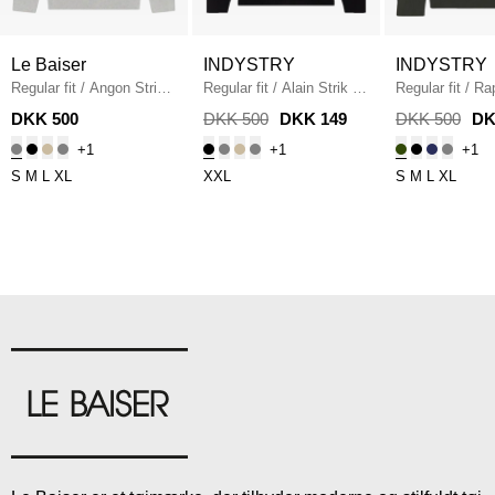
Le Baiser
INDYSTRY
INDYSTRY
Regular fit
/
Angon Strik
/
Regular fit
/
Alain Strik
/
Regular fit
/
Rap
L.GREY MEL.
BLACK
/
ARMY
DKK 500
DKK 500
DKK 149
DKK 500
DK
+1
+1
+1
S
M
L
XL
XXL
S
M
L
XL