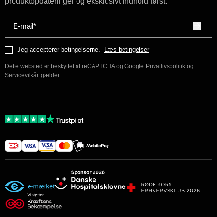
produktopdateringer og eksklusivt indhold først.
E-mail*
Jeg accepterer betingelserne.
Læs betingelser
Dette websted er beskyttet af reCAPTCHA og Google
Privatlivspolitik
og
Servicevilkår
gælder.