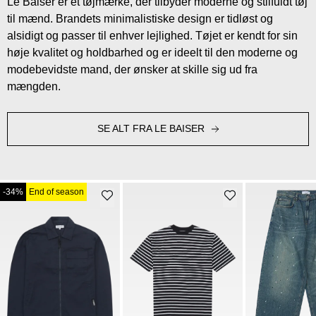
Le Baiser er et tøjmærke, der tilbyder moderne og stilfuldt tøj
til mænd. Brandets minimalistiske design er tidløst og
alsidigt og passer til enhver lejlighed. Tøjet er kendt for sin
høje kvalitet og holdbarhed og er ideelt til den moderne og
modebevidste mand, der ønsker at skille sig ud fra
mængden.
SE ALT FRA LE BAISER
-34%
End of season