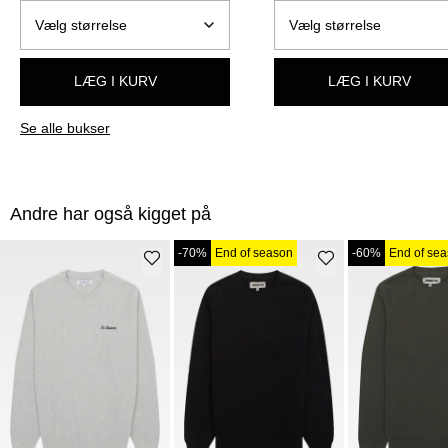
LÆG I KURV
LÆG I KURV
Se alle bukser
Andre har også kigget på
-70%
End of season
-60%
End of se