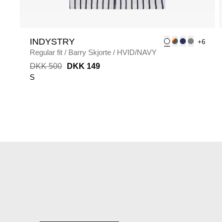
INDYSTRY
+6
Regular fit
/
Barry Skjorte
/
HVID/NAVY
DKK 500
DKK 149
S