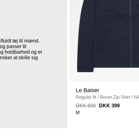
fuldt tøj til mænd.
og passer til
 og holdbarhed og er
sker at skille sig
Le Baiser
Regular fit
/
Boran Zip Shirt
/
N
DKK 600
DKK 399
M