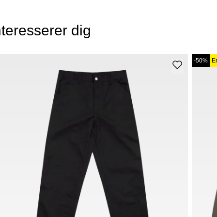
teresserer dig
-50%
E