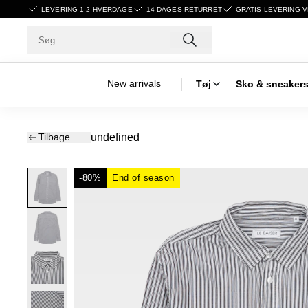
LEVERING 1-2 HVERDAGE
14 DAGES RETURRET
GRATIS LEVERING V
New arrivals
Tøj
Sko & sneaker
Tilbage
undefined
-80%
End of season