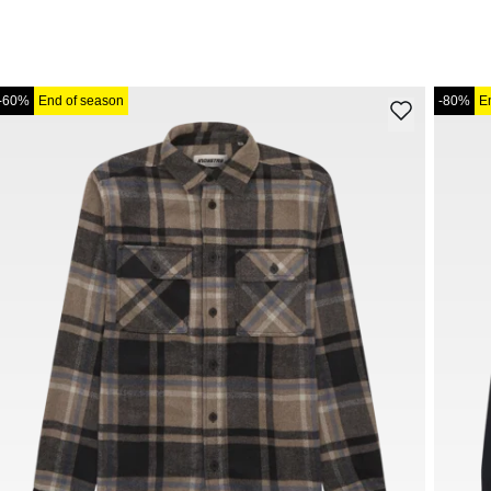
-60%
End of season
-80%
E