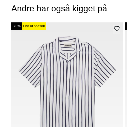
Andre har også kigget på
-70%
End of season