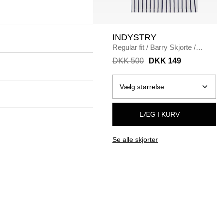
INDYSTRY
Regular fit
/
Barry Skjorte
/
HVID/NAVY
DKK 500
DKK 149
LÆG I KURV
Se alle skjorter