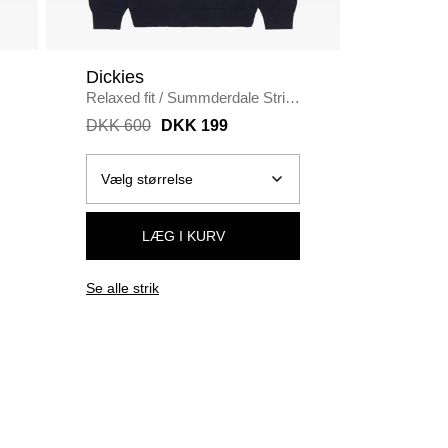
Dickies
Non-Se
Relaxed fit
/
Summderdale Strik
Loose fit
/
NAVY
Jeans
/
DKK 600
DKK 199
DKK 60
LÆG I KURV
Se alle strik
Se alle j