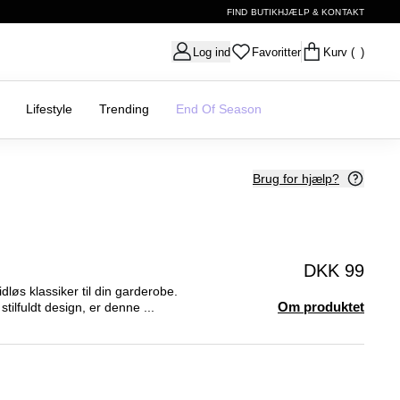
FIND BUTIK
HJÆLP & KONTAKT
Log ind
Favoritter
Kurv
( )
Lifestyle
Trending
End Of Season
Brug for hjælp?
DKK 99
dløs klassiker til din garderobe.
Om produktet
stilfuldt design, er denne ...