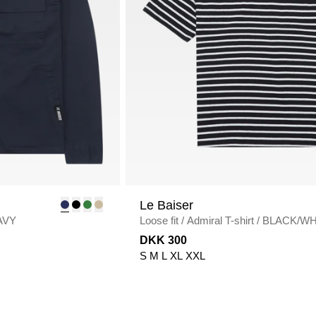
Le Baiser
AVY
Loose fit
/
Admiral T-shirt
/
BLACK/WH
DKK 300
S
M
L
XL
XXL