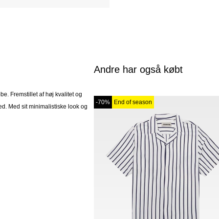
Andre har også købt
e. Fremstillet af høj kvalitet og
-70%
End of season
hed. Med sit minimalistiske look og