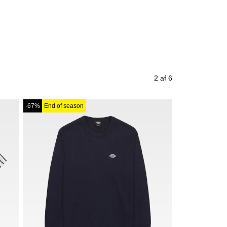
2 af 6
-67%
End of season
-84%
End of se