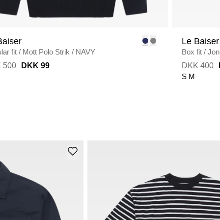
Baiser
Le Baiser
ar fit
/
Mott Polo Strik
/
NAVY
Box fit
/
Jon
 500
DKK 99
DKK 400
S
M