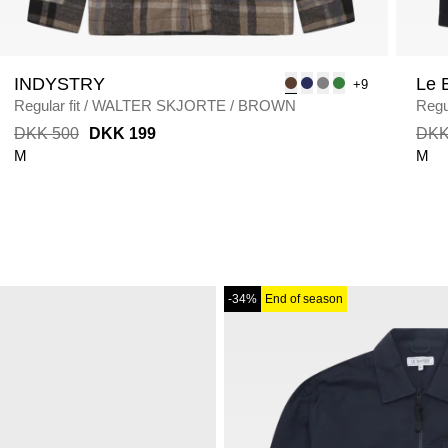
INDYSTRY
Le 
+9
Regular fit
/
WALTER SKJORTE
/
BROWN
Regul
DKK 500
DKK 199
DKK
M
M
-34%
End of season