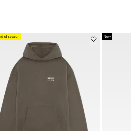
nd of season
New