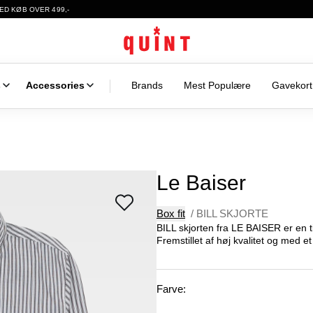
ED KØB OVER 499,-
s
Accessories
Brands
Mest Populære
Gavekort
Le Baiser
Box fit
/
BILL SKJORTE
BILL skjorten fra LE BAISER er en ti
Fremstillet af høj kvalitet og med et 
Farve: