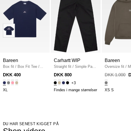
Bareen
Carhartt WIP
Bareen
Box fit
/
Box Fit Tee
/
Straight fit
/
Simple Pant
Oversize fit
/
M
NAVY
I020075
/
BLACK
Hoodie
/
STON
DKK 400
DKK 800
DKK 1.000
D
+3
XL
Findes i mange størrelser
XS
S
DU HAR SENEST KIGGET PÅ