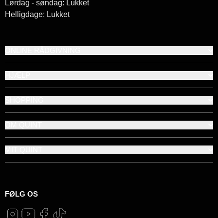
Lørdag - søndag: Lukket
Helligdage: Lukket
ONLINE RÅDGIVNING
HJÆLP
SHOPPING
OM QUINT
MIT QUINT
FØLG OS