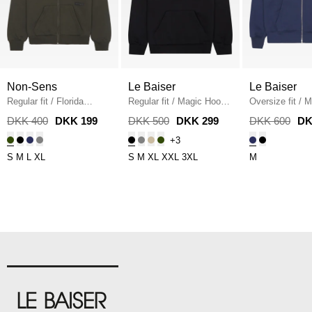
Non-Sens
Le Baiser
Le Baiser
Regular fit
/
Florida
Regular fit
/
Magic Hoodie
Oversize fit
/
M
Sweatshirt
/
ARMY
/
BLACK
Zip Hoodie
/
N
DKK 400
DKK 199
DKK 500
DKK 299
DKK 600
DK
+3
S
M
L
XL
S
M
XL
XXL
3XL
M