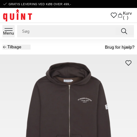
GRATIS LEVERING VED KØB OVER 499,-
Kurv
( )
Menu
Tilbage
Brug for hjælp?