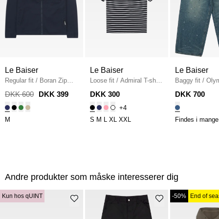
Le Baiser
Le Baiser
Le Baiser
Regular fit
/
Boran Zip
Loose fit
/
Admiral T-shirt
Baggy fit
/
Olym
Shirt
/
NAVY
/
BLACK/WHITE.MEL
Denim
/
DENI
DKK 600
DKK 399
DKK 300
DKK 700
+4
M
S
M
L
XL
XXL
Findes i mange 
Andre produkter som måske interesserer dig
Kun hos qUINT
-50%
End of se