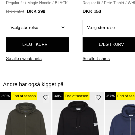
Regular fit
/
Magic Hoodie
/
BLACK
Regular fit
/
Pete T-shirt
/
WH
DKK 500
DKK 299
DKK 150
LÆG I KURV
LÆG I KURV
Se alle sweatshirts
Se alle t-shirts
Andre har også kigget på
-50%
End of season
-40%
End of season
-67%
End of se