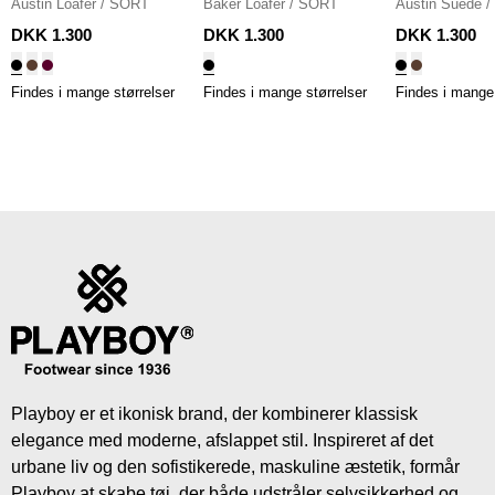
Austin Loafer
/
SORT
Baker Loafer
/
SORT
Austin Suede
/
DKK 1.300
DKK 1.300
DKK 1.300
Findes i mange størrelser
Findes i mange størrelser
Findes i mange 
Playboy er et ikonisk brand, der kombinerer klassisk
elegance med moderne, afslappet stil. Inspireret af det
urbane liv og den sofistikerede, maskuline æstetik, formår
Playboy at skabe tøj, der både udstråler selvsikkerhed og