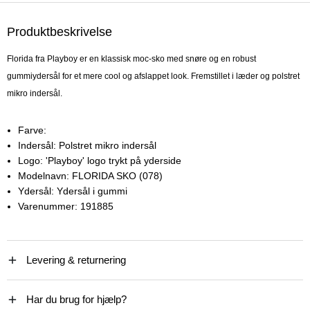
Produktbeskrivelse
Florida fra Playboy er en klassisk moc-sko med snøre og en robust
gummiydersål for et mere cool og afslappet look. Fremstillet i læder og polstret
mikro indersål.
Farve:
Indersål:
Polstret mikro indersål
Logo:
'Playboy' logo trykt på yderside
Modelnavn:
FLORIDA SKO (078)
Ydersål:
Ydersål i gummi
Varenummer:
191885
Levering & returnering
Har du brug for hjælp?