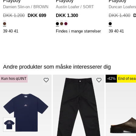
Playboy
Playboy
Playboy
Damien Slin-on
/
BROWN
Austin Loafer
/
SORT
Duncan Loafer
DKK 1.200
DKK 699
DKK 1.300
DKK 1.400
D
39
40
41
Findes i mange størrelser
39
40
41
Andre produkter som måske interesserer dig
Kun hos qUINT
-42%
End of se