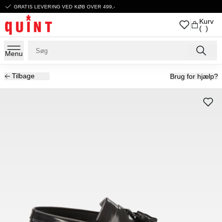
GRATIS LEVERING VED KØB OVER 499,-
Kurv
( )
Menu
Tilbage
Brug for hjælp?