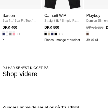
Bareen
Carhartt WIP
Playboy
Box fit
/
Box Fit Tee
/
Straight fit
/
Simple Pant
Damien Slin-on
NAVY
I020075
/
BLACK
DKK 400
DKK 800
DKK 1.200
D
+1
+3
XL
Findes i mange størrelser
39
40
41
DU HAR SENEST KIGGET PÅ
Shop videre
Kunders anmeldelser af os på TrustPilot