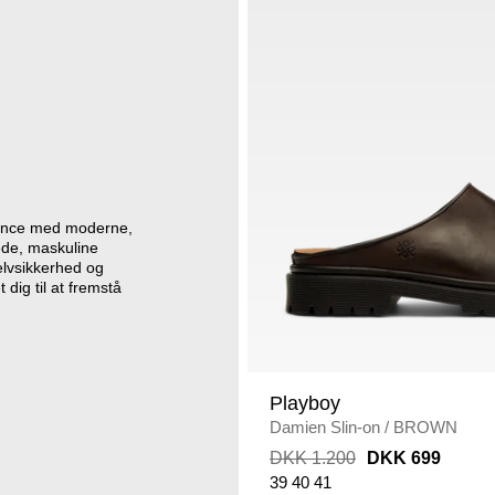
egance med moderne,
rede, maskuline
elvsikkerhed og
 dig til at fremstå
Playboy
Damien Slin-on
/
BROWN
DKK 1.200
DKK 699
39
40
41