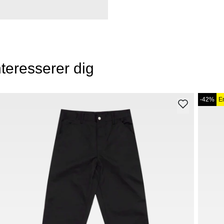
teresserer dig
-42%
E