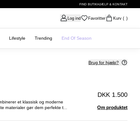
FIND BUTIK
HJÆLP & KONTAKT
Log ind
Favoritter
Kurv
( )
Lifestyle
Trending
End Of Season
Brug for hjælp?
DKK 1.500
ombinerer et klassisk og moderne
Om produktet
te materialer gør dem perfekte t...