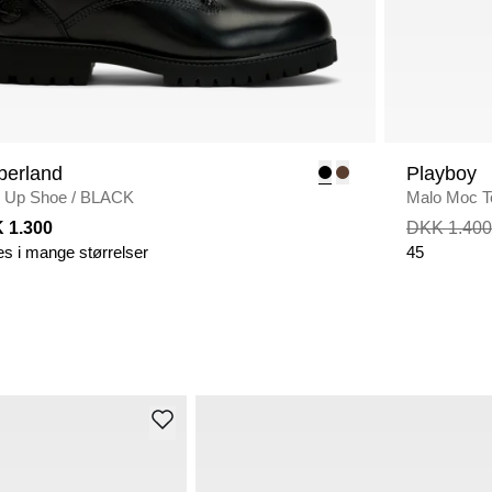
berland
Playboy
 Up Shoe
/
BLACK
Malo Moc T
 1.300
DKK 1.400
es i mange størrelser
45