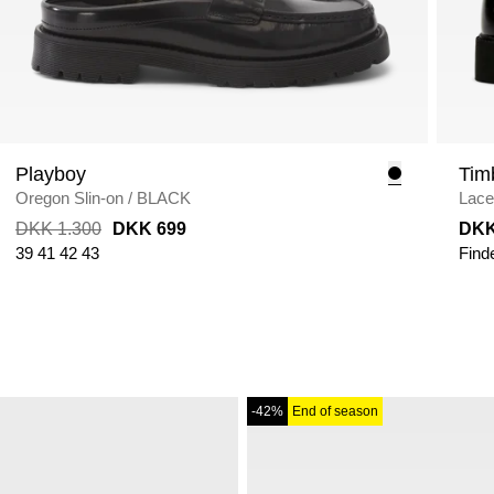
Playboy
Tim
Oregon Slin-on
/
BLACK
Lace
DKK 1.300
DKK 699
DKK
39
41
42
43
Find
-42%
End of season