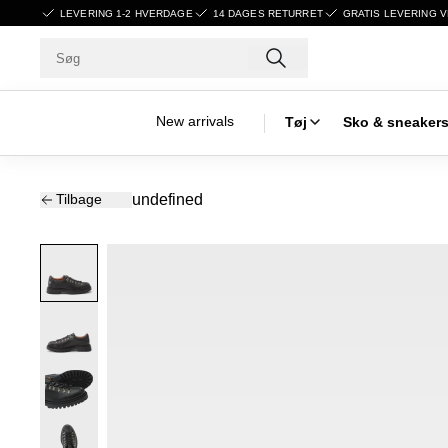
LEVERING 1-2 HVERDAGE
14 DAGES RETURRET
GRATIS LEVERING V
New arrivals
Tøj
Sko & sneaker
Tilbage
undefined