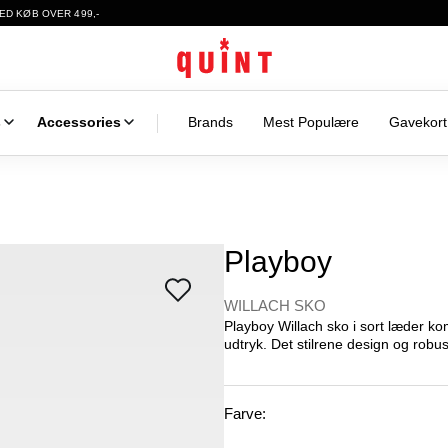
ED KØB OVER 499,-
s
Accessories
Brands
Mest Populære
Gavekort
Playboy
WILLACH SKO
Playboy Willach sko i sort læder k
udtryk. Det stilrene design og robus
Farve: