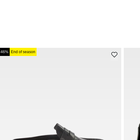
-46%
End of season