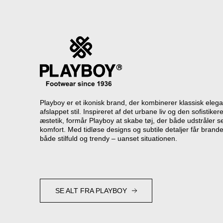
Playboy er et ikonisk brand, der kombinerer klassisk el
afslappet stil. Inspireret af det urbane liv og den sofistike
æstetik, formår Playboy at skabe tøj, der både udstråler s
komfort. Med tidløse designs og subtile detaljer får brandet
både stilfuld og trendy – uanset situationen.
SE ALT FRA PLAYBOY