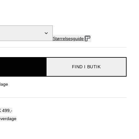
Størrelsesguide
FIND I BUTIK
dage
 499,-
hverdage