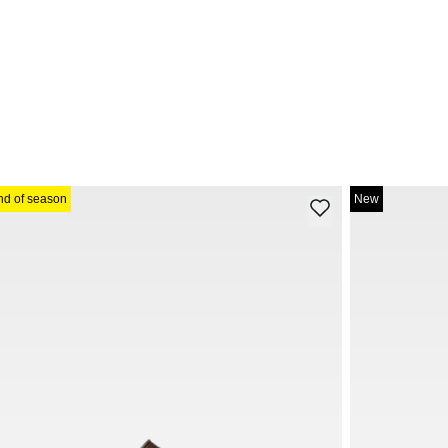
nd of season
New