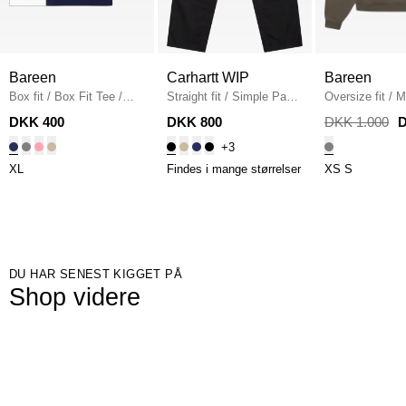
Bareen
Carhartt WIP
Bareen
Box fit
/
Box Fit Tee
/
Straight fit
/
Simple Pant
Oversize fit
/
M
NAVY
I020075
/
BLACK
Hoodie
/
STON
DKK 400
DKK 800
DKK 1.000
D
+3
XL
Findes i mange størrelser
XS
S
DU HAR SENEST KIGGET PÅ
Shop videre