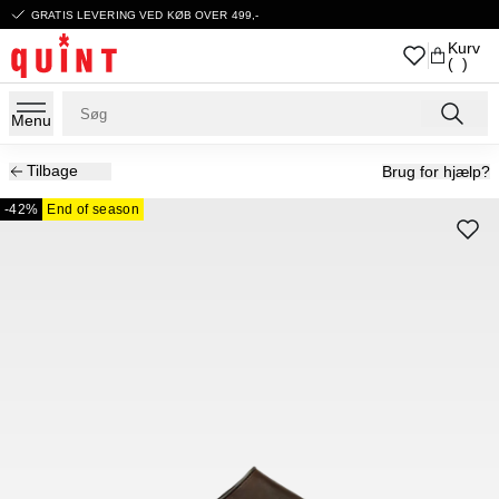
GRATIS LEVERING VED KØB OVER 499,-
Kurv
( )
Menu
Tilbage
Brug for hjælp?
-42%
End of season