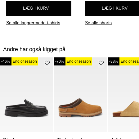
LÆG I KURV
LÆG I KURV
Se alle langærmede t-shirts
Se alle shorts
Andre har også kigget på
-46%
End of season
-70%
End of season
-38%
End of se