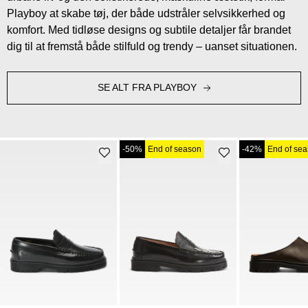
Playboy at skabe tøj, der både udstråler selvsikkerhed og
komfort. Med tidløse designs og subtile detaljer får brandet
dig til at fremstå både stilfuld og trendy – uanset situationen.
SE ALT FRA PLAYBOY
-50%
End of season
-42%
End of se