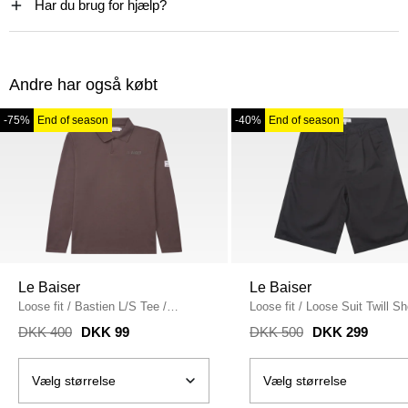
Har du brug for hjælp?
Andre har også købt
-75%
End of season
-40%
End of season
Le Baiser
Le Baiser
Loose fit
/
Bastien L/S Tee
/
Loose fit
/
Loose Suit Twill Sh
ELEFANT
BLACK
DKK 400
DKK 99
DKK 500
DKK 299