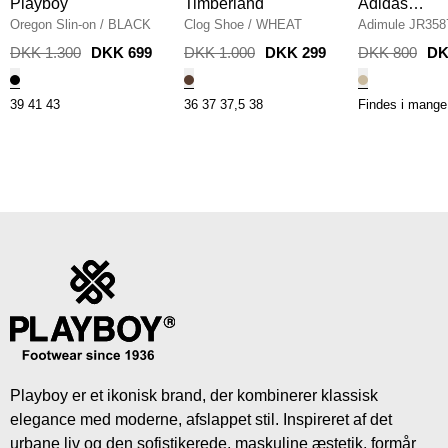
Playboy
Timberland
Adidas
Oregon Slin-on
/
BLACK
Clog Shoe
/
WHEAT
Originals
Adimule JR358
DKK 1.300
DKK 699
DKK 1.000
DKK 299
DKK 800
DK
39
41
43
36
37
37,5
38
Findes i mange 
Playboy er et ikonisk brand, der kombinerer klassisk
elegance med moderne, afslappet stil. Inspireret af det
urbane liv og den sofistikerede, maskuline æstetik, formår