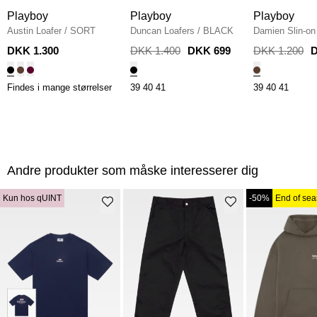
Playboy
Playboy
Playboy
Austin Loafer
/
SORT
Duncan Loafers
/
BLACK
Damien Slin-on
DKK 1.300
DKK 1.400
DKK 699
DKK 1.200
D
Findes i mange størrelser
39
40
41
39
40
41
Andre produkter som måske interesserer dig
Kun hos qUINT
-50%
End of se