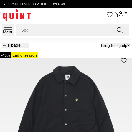
GRATIS LEVERING VED KØB OVER 499,-
Kurv
( )
Menu
Tilbage
Brug for hjælp?
-40%
End of season