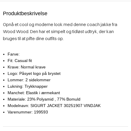
Produktbeskrivelse
Opnå et cool og moderne look med denne coach jakke fra
Wood Wood. Den har et simpelt og tidløst udtryk, der kan
bruges til at pifte dine outfits op.
Farve:
Fit:
Casual fit
Krave:
Normal krave
Logo:
Påsyet logo på brystet
Lommer:
2 sidelommer
Lukning:
Trykknapper
Manchet:
Elastik i ærmekant
Materiale:
23% Polyamid
, 77% Bomuld
Modelnavn:
SIGURT JACKET 30251907 VINDJAK
Varenummer:
199593