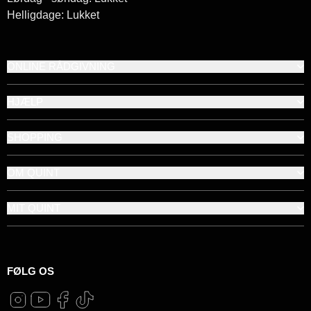
Helligdage: Lukket
ONLINE RÅDGIVNING
HJÆLP
SHOPPING
OM QUINT
MIT QUINT
FØLG OS