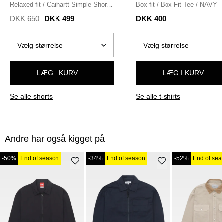
Relaxed fit
/
Carhartt Simple Shorts
Box fit
/
Box Fit Tee
/
NAVY
/
BLACK
DKK 650
DKK 499
DKK 400
LÆG I KURV
LÆG I KURV
Se alle shorts
Se alle t-shirts
Andre har også kigget på
-50%
End of season
-34%
End of season
-52%
End of se