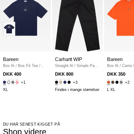
Bareen
Carhartt WIP
Bareen
Box fit
/
Box Fit Tee
/
Straight fit
/
Simple Pant
Box fit
/
Camo 
NAVY
I020075
/
BLACK
Fit T-shirt
/
OR
DKK 400
DKK 800
DKK 350
+1
+3
+2
XL
Findes i mange størrelser
L
XL
DU HAR SENEST KIGGET PÅ
Shop videre