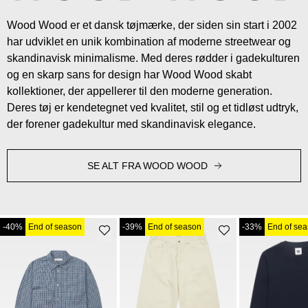
Wood Wood er et dansk tøjmærke, der siden sin start i 2002
har udviklet en unik kombination af moderne streetwear og
skandinavisk minimalisme. Med deres rødder i gadekulturen
og en skarp sans for design har Wood Wood skabt
kollektioner, der appellerer til den moderne generation.
Deres tøj er kendetegnet ved kvalitet, stil og et tidløst udtryk,
der forener gadekultur med skandinavisk elegance.
SE ALT FRA WOOD WOOD
-40%
End of season
-39%
End of season
-33%
End of se