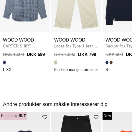
WOOD WOOD
WOOD WOOD
WOOD WO
CARTER SHIRT
Loose fit
/
Type 3 Jeans
/
Regular fit
/
Ta
30252057 SKJORTER
/
TURTLE DOVE
Strik
/
DARK N
DKK 1.000
DKK 599
DKK 1.300
DKK 799
DKK 900
DK
RAINWASH CHECK
BLUE
L
XXL
Findes i mange størrelser
S
Andre produkter som måske interesserer dig
Kun hos qUINT
New