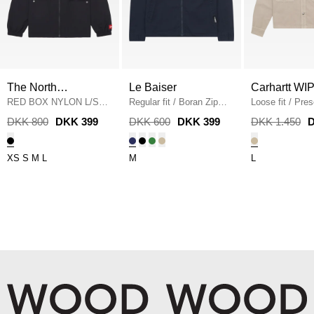
The North
Le Baiser
Carhartt WI
Face
RED BOX NYLON L/S
Regular fit
/
Boran Zip
Loose fit
/
Pres
NF0A8FHCJK31
/
Shirt
/
NAVY
/
STRING
DKK 800
DKK 399
DKK 600
DKK 399
DKK 1.450
D
BLACK
XS
S
M
L
M
L