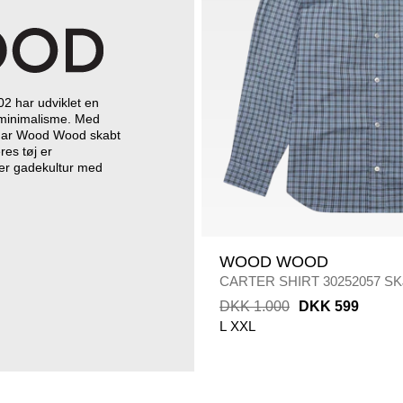
02 har udviklet en
 minimalisme. Med
n har Wood Wood skabt
res tøj er
ener gadekultur med
WOOD WOOD
CARTER SHIRT 30252057 S
RAINWASH CHECK BLUE
DKK 1.000
DKK 599
L
XXL