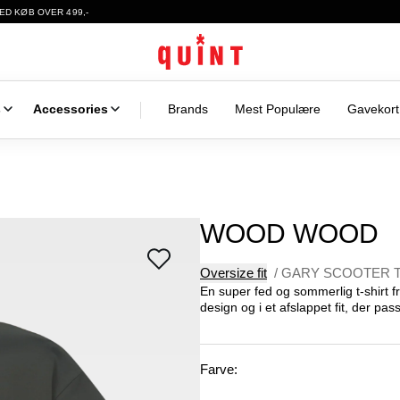
ED KØB OVER 499,-
s
Accessories
Brands
Mest Populære
Gavekort
WOOD WOOD
Oversize fit
/
GARY SCOOTER T
En super fed og sommerlig t-shirt 
design og i et afslappet fit, der pas
Farve: