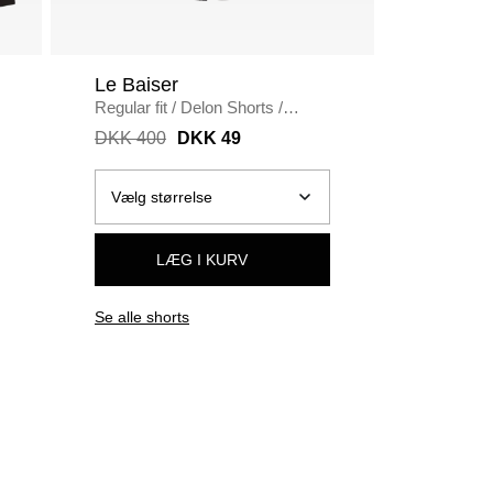
Le Baiser
Dickies
Regular fit
/
Delon Shorts
/
Regular fi
BLACK
SORT
DKK 400
DKK 49
DKK 60
LÆG I KURV
Se alle shorts
Se alle s