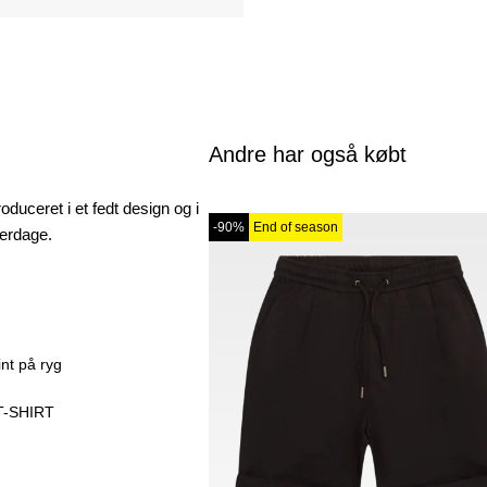
Andre har også købt
duceret i et fedt design og i
-90%
End of season
mmerdage.
int på ryg
T-SHIRT