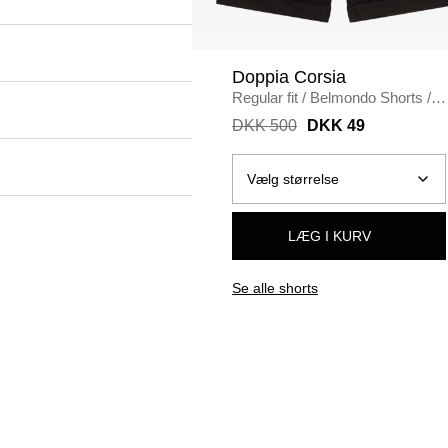
Doppia Corsia
Regular fit
/
Belmondo Shorts
/
BLACK
DKK 500
DKK 49
LÆG I KURV
Se alle shorts