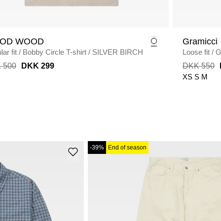
OD WOOD
Gramicci
ar fit
/
Bobby Circle T-shirt
/
SILVER BIRCH
Loose fit
/
G
 500
DKK 299
DKK 550
XS
S
M
-39%
End of season