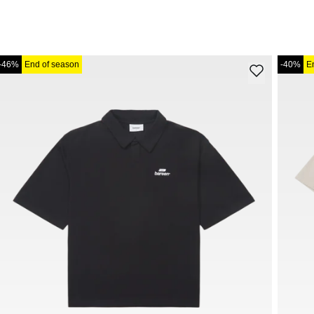
-46%
End of season
-40%
E