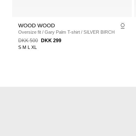
WOOD WOOD
Oversize fit
/
Gary Palm T-shirt
/
SILVER BIRCH
DKK 500
DKK 299
S
M
L
XL