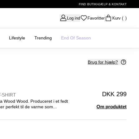
FIND BUTIK
HJÆLP & KONTAKT
Log ind
Favoritter
Kurv
( )
Lifestyle
Trending
End Of Season
Brug for hjælp?
DKK 299
-SHIRT
fra Wood Wood. Produceret i et fedt
Om produktet
ser perfekt til de varme som...