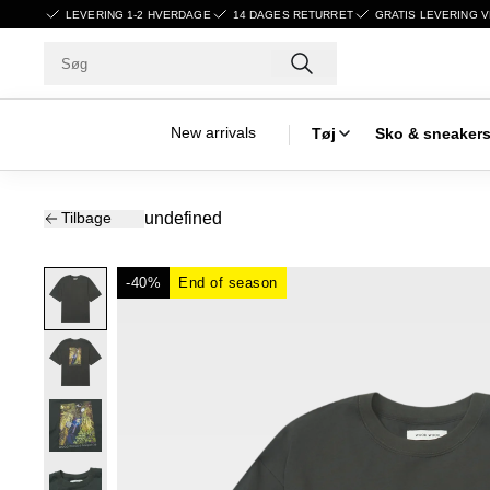
LEVERING 1-2 HVERDAGE
14 DAGES RETURRET
GRATIS LEVERING V
New arrivals
Tøj
Sko & sneaker
Tilbage
undefined
-40%
End of season