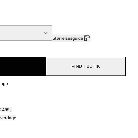
Størrelsesguide
FIND I BUTIK
dage
 499,-
hverdage