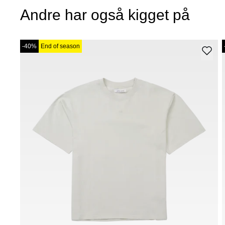
Andre har også kigget på
-40%
End of season