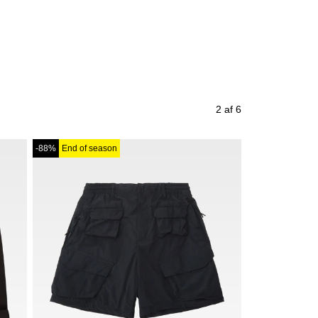
2 af 6
-88%
End of season
-67%
End of se