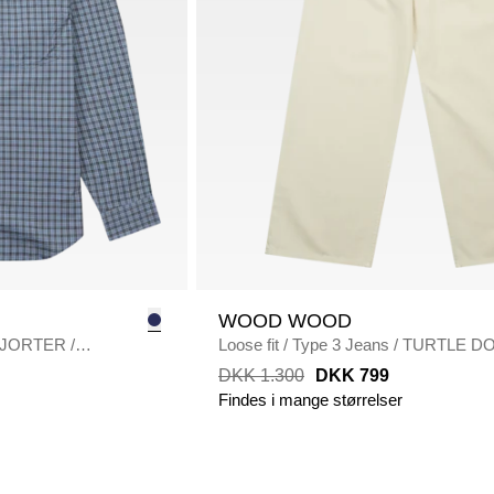
WOOD WOOD
KJORTER
/
Loose fit
/
Type 3 Jeans
/
TURTLE D
DKK 1.300
DKK 799
Findes i mange størrelser