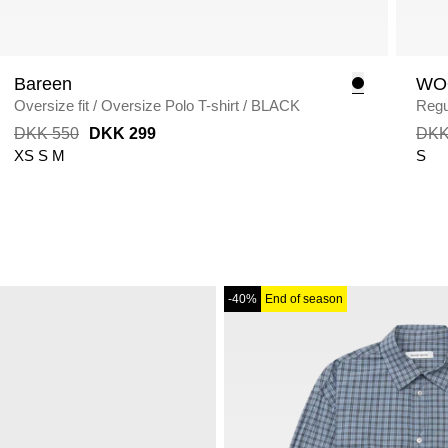
Bareen
WO
Oversize fit
/
Oversize Polo T-shirt
/
BLACK
Regul
DKK 550
DKK 299
DKK
XS
S
M
S
-40%
End of season