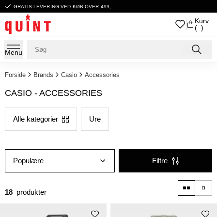
GRATIS LEVERING VED KØB OVER 499,-
Kurv
( )
Menu
Forside
Brands
Casio
Accessories
CASIO - ACCESSORIES
Alle kategorier
Ure
Populære
Filtre
18
produkter