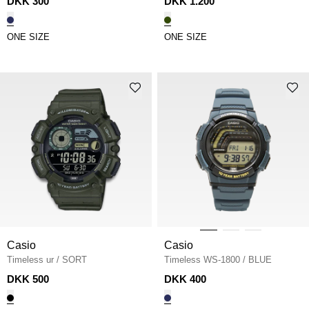
DKK 300
DKK 1.200
ONE SIZE
ONE SIZE
Casio
Casio
Timeless ur
/
SORT
Timeless WS-1800
/
BLUE
DKK 500
DKK 400