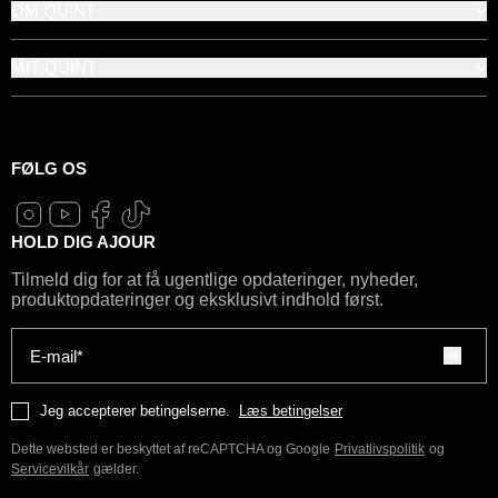
OM QUINT
MIT QUINT
FØLG OS
HOLD DIG AJOUR
Tilmeld dig for at få ugentlige opdateringer, nyheder,
produktopdateringer og eksklusivt indhold først.
E-mail*
Jeg accepterer betingelserne.
Læs betingelser
Dette websted er beskyttet af reCAPTCHA og Google
Privatlivspolitik
og
Servicevilkår
gælder.