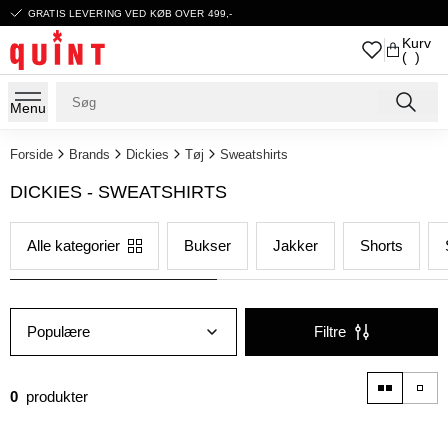
GRATIS LEVERING VED KØB OVER 499,-
Kurv
( )
Menu
Forside
Brands
Dickies
Tøj
Sweatshirts
DICKIES - SWEATSHIRTS
Alle kategorier
Bukser
Jakker
Shorts
Populære
Filtre
0
produkter