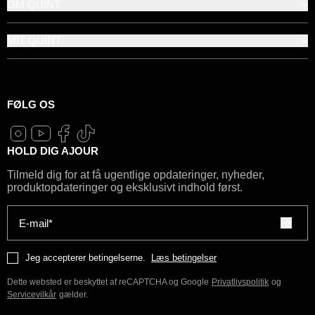
OM QUINT
MIT QUINT
FØLG OS
HOLD DIG AJOUR
Tilmeld dig for at få ugentlige opdateringer, nyheder,
produktopdateringer og eksklusivt indhold først.
E-mail*
Jeg accepterer betingelserne.
Læs betingelser
Dette websted er beskyttet af reCAPTCHA og Google
Privatlivspolitik
og
Servicevilkår
gælder.