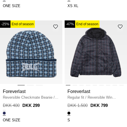
ONE SIZE
XS
XL
-25%
End of season
-47%
End of season
Foreverlast
Foreverlast
Reversible Checkmate Beanie
/
Regular fit
/
Reversible Win
TOTAL ECLIPSE
Breaker
/
BLACK BEAUTY
DKK 400
DKK 299
DKK 1.500
DKK 799
ONE SIZE
S