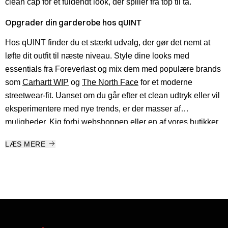
clean cap for et fuldendt look, der spiller fra top til tå.
Opgrader din garderobe hos qUINT
Hos qUINT finder du et stærkt udvalg, der gør det nemt at
løfte dit outfit til næste niveau. Style dine looks med
essentials fra Foreverlast og mix dem med populære brands
som
Carhartt WIP
og
The North Face
for et moderne
streetwear-fit. Uanset om du går efter et clean udtryk eller vil
eksperimentere med nye trends, er der masser af
muligheder. Kig forbi webshoppen eller en af vores butikker,
og find dine næste must-haves.
LÆS MERE