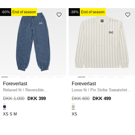
-60%
End of season
-38%
End of season
Foreverlast
Foreverlast
Relaxed fit
/
Reversible
Loose fit
/
Pin Stribe Sweatshirt
/
Checkmate Pants
/
TOTAL
EGGWHITE
DKK 1.000
DKK 399
DKK 800
DKK 499
ECLIPSE
XS
S
M
XS