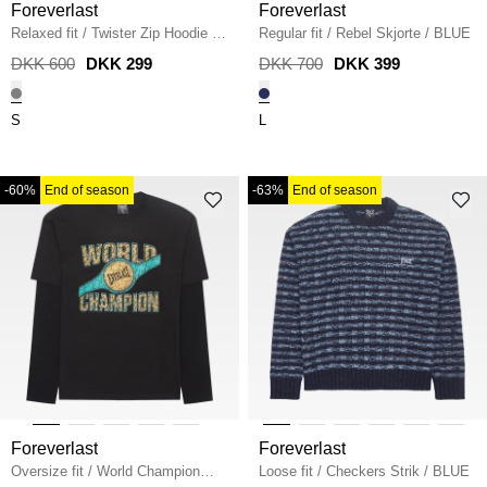
Foreverlast
Foreverlast
Relaxed fit
/
Twister Zip Hoodie
/
Regular fit
/
Rebel Skjorte
/
BLUE
GREY MELANGE
DKK 600
DKK 299
DKK 700
DKK 399
S
L
-60%
End of season
-63%
End of season
Foreverlast
Foreverlast
Oversize fit
/
World Champion
Loose fit
/
Checkers Strik
/
BLUE