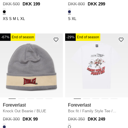
Langærmet Tee
/
BLACK
DKK 500
DKK 199
DKK 800
DKK 299
XS
S
M
L
XL
S
XL
-67%
End of season
-29%
End of season
Foreverlast
Foreverlast
Knock Out Beanie
/
BLUE
Box fit
/
Family Style Tee
/
WHITE
DKK 300
DKK 99
DKK 350
DKK 249