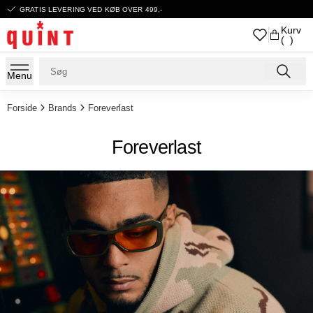
GRATIS LEVERING VED KØB OVER 499,-
Kurv
( )
Menu
Forside
Brands
Foreverlast
Foreverlast