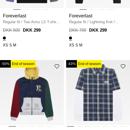
Foreverlast
Foreverlast
Regular fit
/
Two Arms LS T-shirt
/
Regular fit
/
Lightning Knit
/
BLACK BEAUTY
BLACK BEAUTY
DKK 500
DKK 299
DKK 700
DKK 299
XS
S
M
XS
S
M
-50%
End of season
-43%
End of season