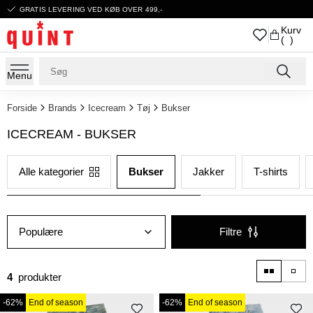
GRATIS LEVERING VED KØB OVER 499,-
Kurv
( )
Menu
Forside
Brands
Icecream
Tøj
Bukser
ICECREAM - BUKSER
Alle kategorier
Bukser
Jakker
T-shirts
Populære
Filtre
4
produkter
-62%
End of season
-62%
End of season