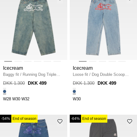
Icecream
Icecream
Baggy fit
/
Running Dog Triple
Loose fit
/
Dog Double Scoop
Scoop
/
VINTAGE MID BLUE
Pant
/
DENIM
DKK 1.300
DKK 499
DKK 1.300
DKK 499
W28
W30
W32
W30
-54%
End of season
-64%
End of season