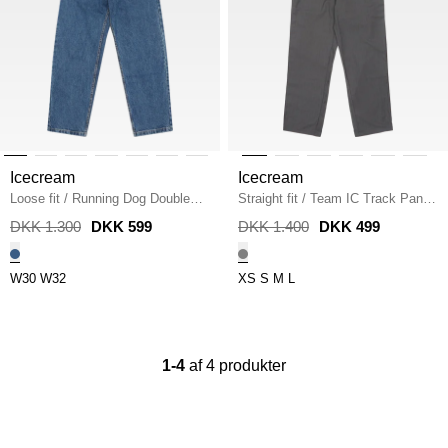
Icecream
Icecream
Loose fit
/
Running Dog Double
Straight fit
/
Team IC Track Pants
Scoop Jeans
/
BLUE WASH
/
GREY
DKK 1.300
DKK 599
DKK 1.400
DKK 499
W30
W32
XS
S
M
L
1-4
af 4 produkter