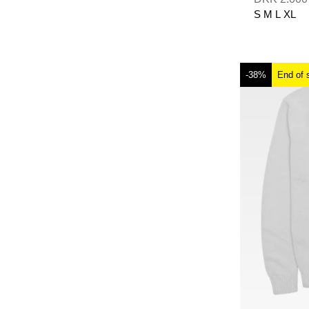
S
M
L
XL
-38%
End of 