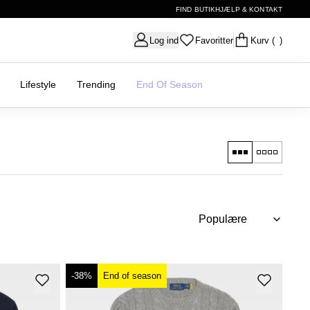
FIND BUTIK
HJÆLP & KONTAKT
Log ind
Favoritter
Kurv
( )
Lifestyle
Trending
End Of Season
-38%
End of season