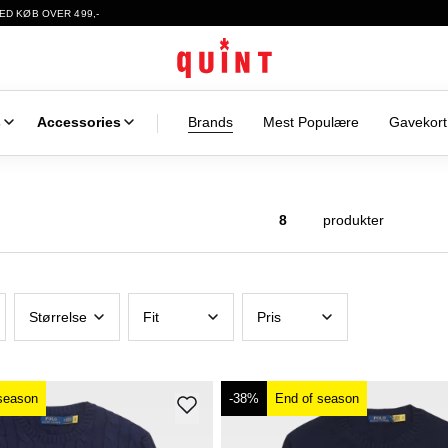
ED KØB OVER 499,-
s
Accessories
Brands
Mest Populære
Gavekort
8
produkter
Størrelse
Fit
Pris
season
-38%
End of season