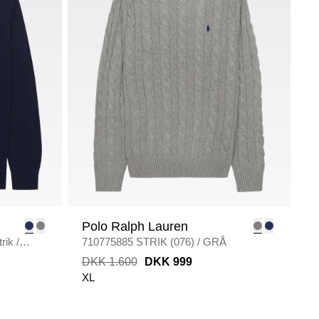
Polo Ralph Lauren
rik
/
710775885 STRIK (076)
/
GRÅ
DKK 1.600
DKK 999
XL