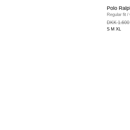
Polo Ralp
Regular fit
/
DKK 1.600
S
M
XL