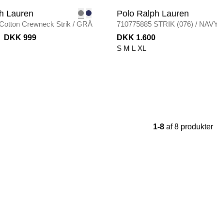
h Lauren
Polo Ralph Lauren
Cotton Crewneck Strik
/
GRÅ
710775885 STRIK (076)
/
NAV
DKK 999
DKK 1.600
S
M
L
XL
1-8
af 8 produkter