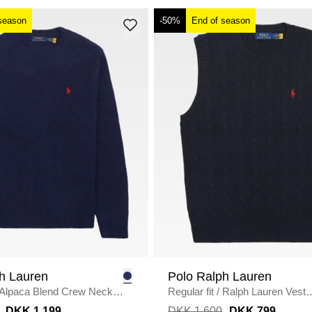
season
-50%
End of season
h Lauren
Polo Ralph Lauren
Alpaca Blend Crew Neck
Regular fit
/
Ralph Lauren Vest
AVY
710979113
/
NAVY
DKK 1.199
DKK 1.600
DKK 799