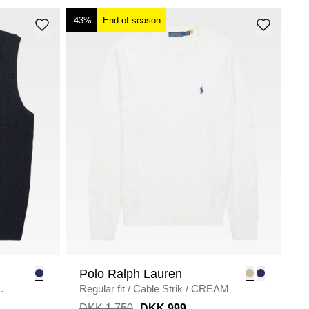
-43%
End of season
Polo Ralph Lauren
Regular fit
/
Cable Strik
/
CREAM
DKK 1.750
DKK 999