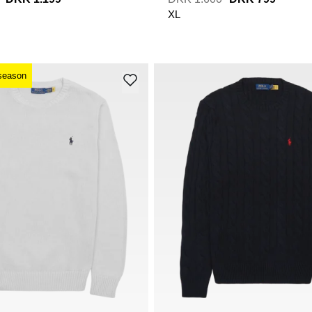
XL
season