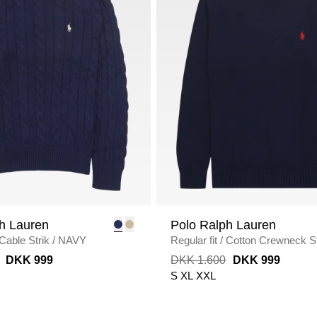
h Lauren
Polo Ralph Lauren
Cable Strik
/
NAVY
Regular fit
/
Cotton Crewneck St
NAVY
DKK 999
DKK 1.600
DKK 999
S
XL
XXL