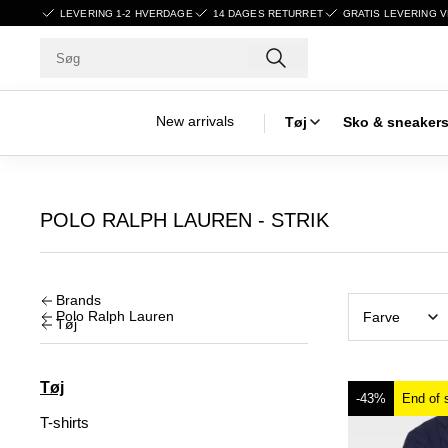
LEVERING 1-2 HVERDAGE
14 DAGES RETURRET
GRATIS LEVERING V
New arrivals
Tøj
Sko & sneaker
POLO RALPH LAUREN - STRIK
Brands
Polo Ralph Lauren
Farve
Tøj
Tøj
-43%
End of 
T-shirts