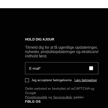
HOLD DIG AJOUR
Tilmeld dig for at få ugentlige opdateringer,
nyheder, produktopdateringer og eksklusivt
indhold først.
E-mail*
Jeg accepterer betingelserne.
Læs betingelser
Dette websted er beskyttet af reCAPTCHA og
Google
Privatlivspolitik
og
Servicevilkår
gælder.
FØLG OS