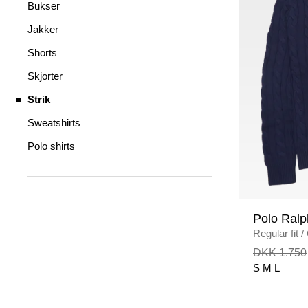
Bukser
Jakker
Shorts
Skjorter
Strik
Sweatshirts
Polo shirts
Polo Ralp
Regular fit
/
DKK 1.750
S
M
L