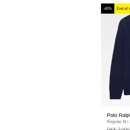
-40%
End of 
Polo Ralp
Regular fit
/
Sweater
/
N
DKK 2.000