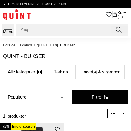
GRATIS LEVERING VED KØB OVER 499,-
Kurv
( )
Menu
Forside
Brands
qUINT
Tøj
Bukser
QUINT - BUKSER
Alle kategorier
T-shirts
Undertøj & strømper
Populære
Filtre
1
produkter
-72%
End of season